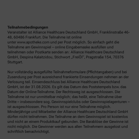
Teilnahmebedingungen
Veranstalter ist Alliance Healthcare Deutschland GmbH, Franklinstraße 46-
48, 60486 Frankfurt. Die Teilnahme ist online
unter www.apotheke.com und per Post möglich. So einfach geht die
Teilnahme am Gewinnspiel – online Eingabemaske ausfüllen und
teilnehmen oder Postkarte senden an: Alliance Healthcare Deutschland
GmbH, Despina Kalaitzidou, Stichwort „FreiÖl“, Pragstraße 154, 70376
Stuttgart.
Nur vollständig ausgefüllte Teilnahmeformulare (Pflichtangaben) und bei
Zusendung per Post ausreichend frankierte Einsendungen nehmen an der
Verlosung teil. Einsendeschluss bei Alliance Healthcare Deutschland
GmbH, ist der 31.08.2026. Es gilt das Datum des Poststempels bzw. das
Datum der Online-Teilnahme. Der Rechtsweg ist ausgeschlossen. Die
Teilnahme ist nur unmittelbar möglich; das heißt, eine Teilnahme über
Dritte – insbesondere sog. Gewinnspielclubs oder Gewinnspielagenturen –
ist ausgeschlossen. Pro Person ist nur eine Teilnahme möglich.
Minderjährige und Mitarbeiter der Alliance Healthcare Deutschland GmbH
dürfen nicht teilnehmen. Die Teilnahme an dem Gewinnspiel ist kostenlos
und nicht an einem Produktkauf gebunden. Die Barablöse der Gewinne ist
nicht möglich. Die Gewinner werden aus allen Teilnehmern ausgelost und
schriftlich benachrichtigt.