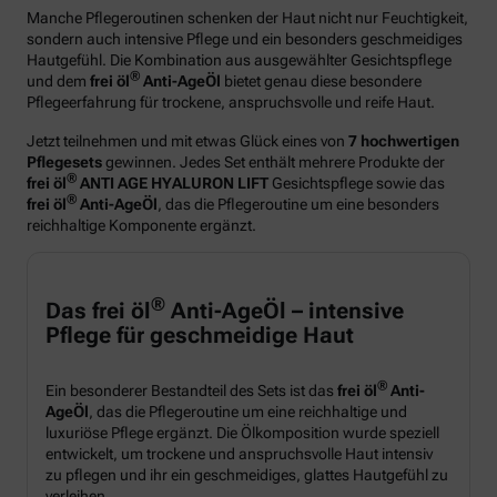
Manche Pflegeroutinen schenken der Haut nicht nur Feuchtigkeit,
sondern auch intensive Pflege und ein besonders geschmeidiges
Hautgefühl. Die Kombination aus ausgewählter Gesichtspflege
®
und dem
frei öl
Anti-AgeÖl
bietet genau diese besondere
Pflegeerfahrung für trockene, anspruchsvolle und reife Haut.
Jetzt teilnehmen und mit etwas Glück eines von
7 hochwertigen
Pflegesets
gewinnen. Jedes Set enthält mehrere Produkte der
®
frei öl
ANTI AGE HYALURON LIFT
Gesichtspflege sowie das
®
frei öl
Anti-AgeÖl
, das die Pflegeroutine um eine besonders
reichhaltige Komponente ergänzt.
®
Das frei öl
Anti-AgeÖl – intensive
Pflege für geschmeidige Haut
®
Ein besonderer Bestandteil des Sets ist das
frei öl
Anti-
AgeÖl
, das die Pflegeroutine um eine reichhaltige und
luxuriöse Pflege ergänzt. Die Ölkomposition wurde speziell
entwickelt, um trockene und anspruchsvolle Haut intensiv
zu pflegen und ihr ein geschmeidiges, glattes Hautgefühl zu
verleihen.