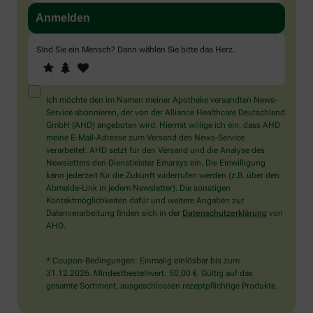
Sind Sie ein Mensch? Dann wählen Sie bitte
das Herz
.
1
2
3
Sind
Sie
ein
Mensch?
Ich möchte den im Namen meiner Apotheke versandten News-
Dann
Service abonnieren, der von der Alliance Healthcare Deutschland
wählen
GmbH (AHD) angeboten wird. Hiermit willige ich ein, dass AHD
Sie
meine E-Mail-Adresse zum Versand des News-Service
bitte
verarbeitet. AHD setzt für den Versand und die Analyse des
das
Newsletters den Dienstleister Emarsys ein. Die Einwilligung
Herz.
kann jederzeit für die Zukunft widerrufen werden (z.B. über den
Abmelde-Link in jedem Newsletter). Die sonstigen
Kontaktmöglichkeiten dafür und weitere Angaben zur
Datenverarbeitung finden sich in der
Datenschutzerklärung
von
AHD.
* Coupon-Bedingungen: Einmalig einlösbar bis zum
31.12.2026. Mindestbestellwert: 50,00 €. Gültig auf das
gesamte Sortiment, ausgeschlossen rezeptpflichtige Produkte.