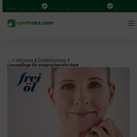
Mal in Deutschland
Online bei Ihrer Apotheke bestellen
Bequem zwischen A
...
Aktionen & Empfehlungen
Luxuspflege für anspruchsvolle Haut