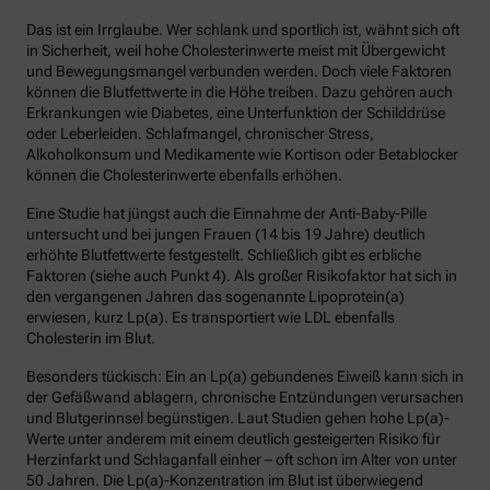
Das ist ein Irrglaube. Wer schlank und sportlich ist, wähnt sich oft
in Sicherheit, weil hohe Cholesterinwerte meist mit Übergewicht
und Bewegungsmangel verbunden werden. Doch viele Faktoren
können die Blutfettwerte in die Höhe treiben. Dazu gehören auch
Erkrankungen wie Diabetes, eine Unterfunktion der Schilddrüse
oder Leberleiden. Schlafmangel, chronischer Stress,
Alkoholkonsum und Medikamente wie Kortison oder Betablocker
können die Cholesterinwerte ebenfalls erhöhen.
Eine Studie hat jüngst auch die Einnahme der Anti-Baby-Pille
untersucht und bei jungen Frauen (14 bis 19 Jahre) deutlich
erhöhte Blutfettwerte festgestellt. Schließlich gibt es erbliche
Faktoren (siehe auch Punkt 4). Als großer Risikofaktor hat sich in
den vergangenen Jahren das sogenannte Lipoprotein(a)
erwiesen, kurz Lp(a). Es transportiert wie LDL ebenfalls
Cholesterin im Blut.
Besonders tückisch: Ein an Lp(a) gebundenes Eiweiß kann sich in
der Gefäßwand ablagern, chronische Entzündungen verursachen
und Blutgerinnsel begünstigen. Laut Studien gehen hohe Lp(a)-
Werte unter anderem mit einem deutlich gesteigerten Risiko für
Herzinfarkt und Schlaganfall einher – oft schon im Alter von unter
50 Jahren. Die Lp(a)-Konzentration im Blut ist überwiegend