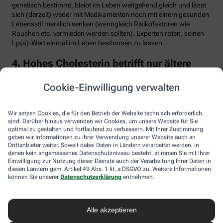
genetisch bestimmt, bleibt im Leben weitgehend gleich und lässt
sich (derzeit) weder mit Medikamenten noch mit einem gesunden
Lebensstil merklich senken (wenngleich Risikofaktoren wie
Rauchen etc. vermieden werden sollten). Experten raten, seinen
Lp(a)-Wert einmal im Leben bestimmen zu lassen.
4. Hohes Cholesterin betrifft nur ältere
Menschen
Cookie-Einwilligung verwalten
Falsch. Zwar steigt das Risiko für erhöhte Cholesterinwerte mit
zunehmendem Alter. Menschen mit sogenannter familiärer
Hypercholesterinämie (FH) haben jedoch schon von Geburt an
Wir setzen Cookies, die für den Betrieb der Website technisch erforderlich
erhöhte Blutfettwerte. Bei der erblich bedingten
sind. Darüber hinaus verwenden wir Cookies, um unsere Website für Sie
optimal zu gestalten und fortlaufend zu verbessern. Mit Ihrer Zustimmung
Stoffwechselerkrankung sammelt sich durch einen Gendefekt
geben wir Informationen zu Ihrer Verwendung unserer Website auch an
sehr viel LDL-Cholesterin im Blut an (über 190 bis 500 mg/dl) und
Drittanbieter weiter. Soweit dabei Daten in Ländern verarbeitet werden, in
lagert sich an den Wänden der Arterien und Venen ab. Betroffene
denen kein angemessenes Datenschutzniveau besteht, stimmen Sie mit Ihrer
entwickeln oft schon im jungen Erwachsenenalter eine
Einwilligung zur Nutzung dieser Dienste auch der Verarbeitung Ihrer Daten in
Arteriosklerose.
diesen Ländern gem. Artikel 49 Abs. 1 lit. a DSGVO zu. Weitere Informationen
können Sie unserer
Datenschutzerklärung
entnehmen.
Unbehandelt erkrankt etwa die Hälfte der Männer schon vor dem
50. Lebensjahr an einer koronaren Herzkrankheit (KHK), die zum
Herzinfarkt oder plötzlichem Herztod führen kann. Frauen sind
Alle akzeptieren
bis zur Menopause durch Hormone besser geschützt, bei ihnen
sind es rund 30 Prozent bis zum Alter von 60 Jahren. Die familiäre