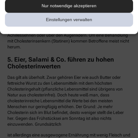
Nur notwendige akzeptieren
Hypercholesterinämie kommt bei etwa einer von 300 Personen
vor. Sind in der Familie Fälle von frühen Herzinfarkten, Stents oder
Bypass-Operationen bekannt, sollte man sein Cholesterin
Einstellungen verwalten
dringend überprüfen lassen. Anzeichen können auch gelbliche
Knötchen (Xanthome) unter der Haut sein, etwa an den
Achillessehnen oder über den Augenlidern. Um eine Behandlung
mit Cholesterinsenkern (Statinen) kommen Betroffene meist nicht
herum.
5. Eier, Salami & Co. führen zu hohen
Cholesterinwerten
Das gilt als überholt. Zwar gehören Eier wie auch Butter oder
fettreiche Wurst zu den Lebensmitteln mit dem höchsten
Cholesteringehalt (pflanzliche Lebensmittel sind übrigens von
Natur aus cholesterinfrei). Doch heute weiß man, dass
cholesterinreiche Lebensmittel die Werte bei den meisten
Menschen nur geringfügig erhöhen. Der Grund: Je mehr
Cholesterin sich im Blut befindet, desto weniger stellt die Leber
her. Gegen das Frühstücksei am Sonntag ist also nichts
einzuwenden. Grundsätzlich
ist allerdings eine ausgewogene Ernährung mit wenig Fleisch und