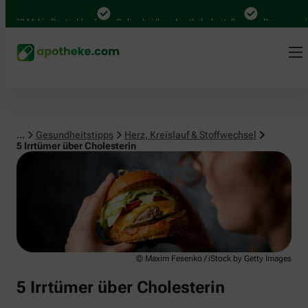
Herz, Kreislauf & Stoffwechsel
000 Mal in Deutschland
Online bei Ihrer Apotheke bestellen
Bequem zwische
...
Gesundheitstipps
Herz, Kreislauf & Stoffwechsel
5 Irrtümer über Cholesterin
© Maxim Fesenko / iStock by Getty Images
5 Irrtümer über Cholesterin