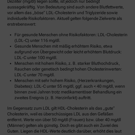
Deziliter (mg/dl) liegen sollte, ist jedoch nur bedingt
aussagekräftig. Von Bedeutung sind auch andere Blutfettwerte,
vor allem das „böse“ LDL-Cholesterin und Triglyzeride sowie
individuelle Risikofaktoren. Aktuell gelten folgende Zielwerte als
erstrebenswert:
Für gesunde Menschen ohne Risikofaktoren: LDL-Cholesterin
(LDL-C) unter 116 mg/dl.
Gesunde Menschen mit mäßig erhöhtem Risiko, etwa
aufgrund von Übergewicht oder leicht erhöhtem Blutdruck:
LDL-C unter 100 mg/dl.
Menschen mit hohem Risiko, z. B. starker Bluthochdruck,
Rauchen oder genetisch bedingt hohen Cholesterinwerten:
LDL-C unter 70 mg/dl.
Menschen mit sehr hohem Risiko, (Herzerkrankungen,
Diabetes): LDL-C unter 55 mg/dl, ggf. auch < 40 mg/dl, wenn
binnen zwei Jahren trotz medikamentöser Behandlung ein
zweites Ereignis (z. B. Herzinfarkt) auftritt.
Im Gegensatz zum LDL gilt HDL-Cholesterin als das „gute“
Cholesterin, weil es überschüssiges LDL aus den Gefäßen
entfernt. Werte von über 50 mg/dl (Frauen) bzw. über 40 mg/dl
(Männer) gelten als günstig. Doch es gibt auch ein Zuviel des
Guten. Liegen die HDL-Werte deutlich darüber, erhöht dies laut