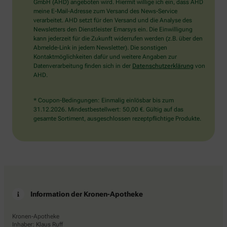
wählen
GmbH (AHD) angeboten wird. Hiermit willige ich ein, dass AHD
Sie
meine E-Mail-Adresse zum Versand des News-Service
bitte
verarbeitet. AHD setzt für den Versand und die Analyse des
das
Newsletters den Dienstleister Emarsys ein. Die Einwilligung
Herz.
kann jederzeit für die Zukunft widerrufen werden (z.B. über den
Abmelde-Link in jedem Newsletter). Die sonstigen
Kontaktmöglichkeiten dafür und weitere Angaben zur
Datenverarbeitung finden sich in der
Datenschutzerklärung
von
AHD.
* Coupon-Bedingungen: Einmalig einlösbar bis zum
31.12.2026. Mindestbestellwert: 50,00 €. Gültig auf das
gesamte Sortiment, ausgeschlossen rezeptpflichtige Produkte.
Information der Kronen-Apotheke
Kronen-Apotheke
Inhaber: Klaus Ruff