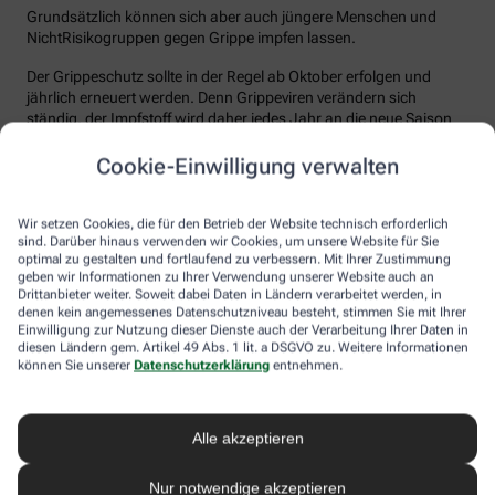
Grundsätzlich können sich aber auch jüngere Menschen und
NichtRisikogruppen gegen Grippe impfen lassen.
Der Grippeschutz sollte in der Regel ab Oktober erfolgen und
jährlich erneuert werden. Denn Grippeviren verändern sich
ständig, der Impfstoff wird daher jedes Jahr an die neue Saison
angepasst. Nach der Impfung dauert es etwa 10 bis 14 Tage, bis
der Körper einen ausreichenden Schutz vor einer Ansteckung
Cookie-Einwilligung verwalten
aufgebaut hat. Auch eine spätere Impfung zu Beginn des Jahres
ist meist noch sinnvoll.
Wir setzen Cookies, die für den Betrieb der Website technisch erforderlich
sind. Darüber hinaus verwenden wir Cookies, um unsere Website für Sie
Wie sicher ist der Impfstoff?
optimal zu gestalten und fortlaufend zu verbessern. Mit Ihrer Zustimmung
geben wir Informationen zu Ihrer Verwendung unserer Website auch an
Jeder Grippeimpfstoff, der in Deutschland verwendet wird, muss
Drittanbieter weiter. Soweit dabei Daten in Ländern verarbeitet werden, in
ein streng reguliertes Zulassungsverfahren durchlaufen. Hierbei
denen kein angemessenes Datenschutzniveau besteht, stimmen Sie mit Ihrer
muss die Qualität, Wirksamkeit und Verträglichkeit in
Einwilligung zur Nutzung dieser Dienste auch der Verarbeitung Ihrer Daten in
diesen Ländern gem. Artikel 49 Abs. 1 lit. a DSGVO zu. Weitere Informationen
wissenschaftlichen Studien nachgewiesen werden. Die Freigabe
können Sie unserer
Datenschutzerklärung
entnehmen.
erfolgt nach weiteren Prüfungen schließlich durch das Paul-
Ehrlich-Institut (PEI), das die Sicherheit des Impfstoffs auch nach
der Freigabe stetig weiter beobachtet.
Alle akzeptieren
Die Grippeimpfung ist in aller Regel gut verträglich. In den ersten
Tagen können leichte Erkältungssymptome wie zum Beispiel
Nur notwendige akzeptieren
Frösteln oder Kopf- und Gliederschmerzen auftreten, die aber