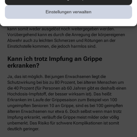
meist binnen weniger Tage wieder abklingen. Mit einer Grippe
haben die Symptome allerdings nichts zu tun. Denn üblicherweise
Einstellungen verwalten
handelt es sich um einen sogenannten Totimpfstoff, der keine
vermehrungsfähigen Erreger enthält – eine Grippeerkrankung
kann somit weder ausgelöst noch weitergegeben werden.
Vorübergehend kann es durch die Anregung der körpereigenen
Abwehr auch zu leichten Schmerzen und Rötungen an der
Einstichstelle kommen, die jedoch harmlos sind.
Kann ich trotz Impfung an Grippe
erkranken?
Ja, das ist möglich. Bei jungen Erwachsenen liegt die
Schutzwirkung bei bis zu 80 Prozent, bei älteren Menschen um
die 40 Prozent (für Personen ab 60 Jahren gibt es deshalb einen
Hochdosis-Impfstoff, der besser wirksam ist). Das heißt:
Erkranken im Laufe der Grippesaison zum Beispiel von 100
ungeimpften Senioren 10 an Grippe, sind es bei 100 geimpften
älteren Erwachsenen nur etwa 6. Doch selbst wenn man trotz
Impfung erkrankt, verläuft die Grippe meist milder oder völlig
unbemerkt. Das Risiko für schwere Komplikationen ist somit
deutlich geringer.