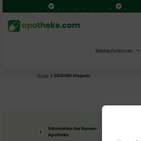
4.000 Mal in Deutschland
Online bei Ihrer Apotheke bestellen
Bequem zwi
Beliebte Funktionen
Home
GESUND Magazin
Information der Kronen-
Z
Apotheke