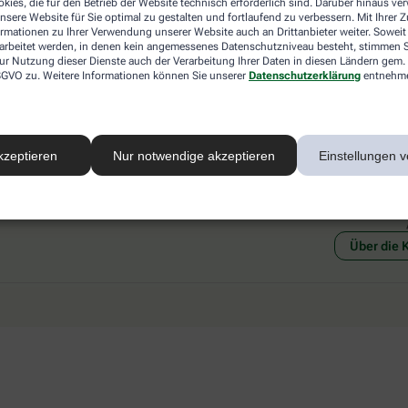
kies, die für den Betrieb der Website technisch erforderlich sind. Darüber hinaus v
 mit einer anderen akzeptierten
Abholung in der Apotheke
nsere Website für Sie optimal zu gestalten und fortlaufend zu verbessern. Mit Ihrer
art Ihrer Apotheke vor Ort.
Botendienstlieferung
ormationen zu Ihrer Verwendung unserer Website auch an Drittanbieter weiter. Soweit
rarbeitet werden, in denen kein angemessenes Datenschutzniveau besteht, stimmen Si
ur Nutzung dieser Dienste auch der Verarbeitung Ihrer Daten in diesen Ländern gem. 
 DSGVO zu. Weitere Informationen können Sie unserer
Datenschutzerklärung
entnehm
kzeptieren
Nur notwendige akzeptieren
Einstellungen v
Social Media
Ein Se
Über die 