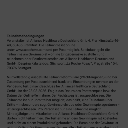
Teilnahmebedingungen
Veranstalter ist Alliance Healthcare Deutschland GmbH, Franklinstraße 46-
48, 60486 Frankfurt. Die Teilnahme ist online
unter www.apotheke.com und per Post möglich. So einfach geht die
Teilnahme am Gewinnspiel – online Eingabemaske ausfüllen und
teilnehmen oder Postkarte senden an: Alliance Healthcare Deutschland
GmbH, Despina Kalaitzidou, Stichwort „La Roche Posay“, Pragstraße 154,
70376 Stuttgart.
Nur vollständig ausgefüllte Teilnahmeformulare (Pflichtangaben) und bei
Zusendung per Post ausreichend frankierte Einsendungen nehmen an der
Verlosung teil. Einsendeschluss bei Alliance Healthcare Deutschland
GmbH, ist der 28.08.2026. Es gilt das Datum des Poststempels bzw. das
Datum der Online-Teilnahme. Der Rechtsweg ist ausgeschlossen. Die
Teilnahme ist nur unmittelbar möglich; das heißt, eine Teilnahme über
Dritte – insbesondere sog. Gewinnspielclubs oder Gewinnspielagenturen –
ist ausgeschlossen. Pro Person ist nur eine Teilnahme möglich.
Minderjährige und Mitarbeiter der Alliance Healthcare Deutschland GmbH
dürfen nicht teilnehmen. Die Teilnahme an dem Gewinnspiel ist kostenlos
und nicht an einem Produktkauf gebunden. Die Barablöse der Gewinne ist
nicht möglich. Die Gewinner werden aus allen Teilnehmern ausgelost und