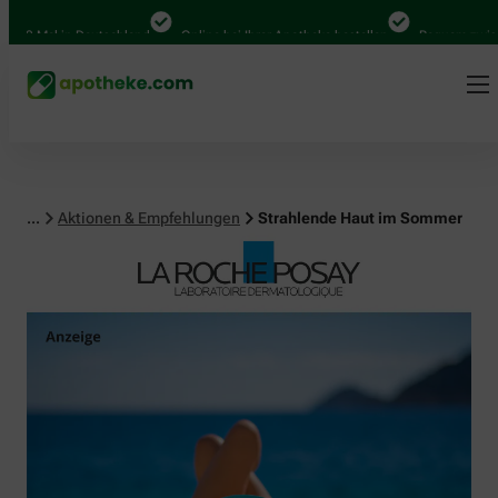
al in Deutschland
Online bei Ihrer Apotheke bestellen
Bequem zwischen Ab
...
Aktionen & Empfehlungen
Strahlende Haut im Sommer