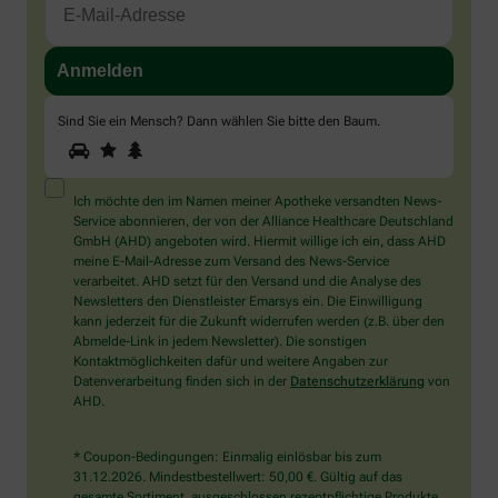
Sind Sie ein Mensch? Dann wählen Sie bitte
den Baum
.
1
2
3
Sind
Sie
ein
Mensch?
Ich möchte den im Namen meiner Apotheke versandten News-
Dann
Service abonnieren, der von der Alliance Healthcare Deutschland
wählen
GmbH (AHD) angeboten wird. Hiermit willige ich ein, dass AHD
Sie
meine E-Mail-Adresse zum Versand des News-Service
bitte
verarbeitet. AHD setzt für den Versand und die Analyse des
den
Newsletters den Dienstleister Emarsys ein. Die Einwilligung
Baum.
kann jederzeit für die Zukunft widerrufen werden (z.B. über den
Abmelde-Link in jedem Newsletter). Die sonstigen
Kontaktmöglichkeiten dafür und weitere Angaben zur
Datenverarbeitung finden sich in der
Datenschutzerklärung
von
AHD.
* Coupon-Bedingungen: Einmalig einlösbar bis zum
31.12.2026. Mindestbestellwert: 50,00 €. Gültig auf das
gesamte Sortiment, ausgeschlossen rezeptpflichtige Produkte.