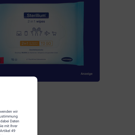
erwenden wir
 Zustimmung
 dabei Daten
e mit Ihrer
Artikel 49