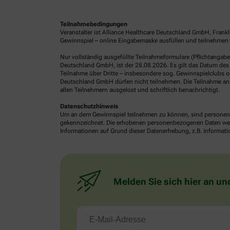
Teilnahmebedingungen
Veranstalter ist Alliance Healthcare Deutschland GmbH, Frank
Gewinnspiel – online Eingabemaske ausfüllen und teilnehmen o
Nur vollständig ausgefüllte Teilnahmeformulare (Pflichtangab
Deutschland GmbH, ist der 28.08.2026. Es gilt das Datum des 
Teilnahme über Dritte – insbesondere sog. Gewinnspielclubs od
Deutschland GmbH dürfen nicht teilnehmen. Die Teilnahme an 
allen Teilnehmern ausgelost und schriftlich benachrichtigt.
Datenschutzhinweis
Um an dem Gewinnspiel teilnehmen zu können, sind personenb
gekennzeichnet. Die erhobenen personenbezogenen Daten werde
Informationen auf Grund dieser Datenerhebung, z.B. Informatio
Melden Sie sich hier an un