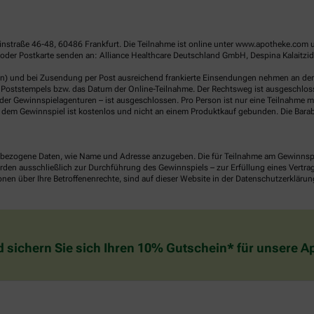
linstraße 46-48, 60486 Frankfurt. Die Teilnahme ist online unter www.apotheke.com 
der Postkarte senden an: Alliance Healthcare Deutschland GmbH, Despina Kalaitzidou
en) und bei Zusendung per Post ausreichend frankierte Einsendungen nehmen an der V
Poststempels bzw. das Datum der Online-Teilnahme. Der Rechtsweg ist ausgeschlossen
er Gewinnspielagenturen – ist ausgeschlossen. Pro Person ist nur eine Teilnahme mö
dem Gewinnspiel ist kostenlos und nicht an einem Produktkauf gebunden. Die Barab
ezogene Daten, wie Name und Adresse anzugeben. Die für Teilnahme am Gewinnspiel 
n ausschließlich zur Durchführung des Gewinnspiels – zur Erfüllung eines Vertrages
nen über Ihre Betroffenenrechte, sind auf dieser Website in der Datenschutzerklärun
d sichern Sie sich Ihren 10% Gutschein* für unsere 