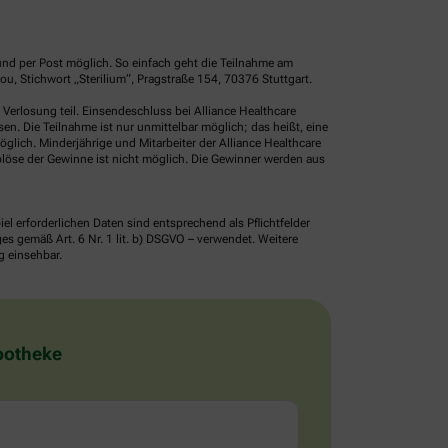
und per Post möglich. So einfach geht die Teilnahme am
, Stichwort „Sterilium“, Pragstraße 154, 70376 Stuttgart.
erlosung teil. Einsendeschluss bei Alliance Healthcare
. Die Teilnahme ist nur unmittelbar möglich; das heißt, eine
glich. Minderjährige und Mitarbeiter der Alliance Healthcare
löse der Gewinne ist nicht möglich. Die Gewinner werden aus
erforderlichen Daten sind entsprechend als Pflichtfelder
 gemäß Art. 6 Nr. 1 lit. b) DSGVO – verwendet. Weitere
g einsehbar.
Apotheke