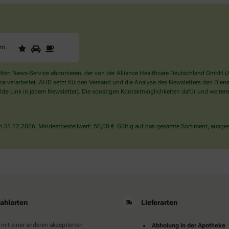
1
2
3
Sind
rn
.
Sie
ein
Mensch?
en News-Service abonnieren, der von der Alliance Healthcare Deutschland GmbH (AH
Dann
verarbeitet. AHD setzt für den Versand und die Analyse des Newsletters den Dienstle
wählen
de-Link in jedem Newsletter). Die sonstigen Kontaktmöglichkeiten dafür und weitere
Sie
bitte
den
31.12.2026. Mindestbestellwert: 50,00 €. Gültig auf das gesamte Sortiment, ausges
Stern.
ahlarten
Lieferarten
 mit einer anderen akzeptierten
Abholung in der Apotheke