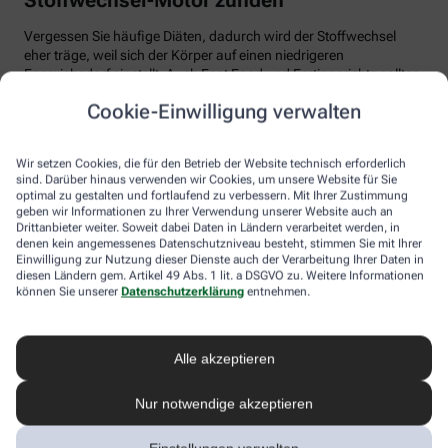
Vergessen Sie häufige Diäten, dadurch wird der Stoffwechsel
eher träge, weil sich der Körper auf einen niedrigeren
Energiebedarf einstellt. Auch Fast Food und Fertiggerichte sollten
vom Speiseplan gestrichen werden. Studien zeigen, dass der
Cookie-Einwilligung verwalten
Körper bei der Verarbeitung von hochverarbeiteten Lebensmitteln
weniger Energie benötigt als für unverarbeitete.
Wir setzen Cookies, die für den Betrieb der Website technisch erforderlich
Tim Hollstein rät zu einer proteinreichen Ernährung (Vorsicht bei
sind. Darüber hinaus verwenden wir Cookies, um unsere Website für Sie
Vorerkrankungen wie Nierenleiden!). Denn Proteine sind nicht nur
optimal zu gestalten und fortlaufend zu verbessern. Mit Ihrer Zustimmung
gut für den Muskelaufbau, der Körper benötigt auch viel Energie,
geben wir Informationen zu Ihrer Verwendung unserer Website auch an
um Eiweiß abzubauen. Das regt den Stoffwechsel an. Proteine
Drittanbieter weiter. Soweit dabei Daten in Ländern verarbeitet werden, in
stecken vor allem in magerem Fleisch, Fisch und Milchprodukten
denen kein angemessenes Datenschutzniveau besteht, stimmen Sie mit Ihrer
Einwilligung zur Nutzung dieser Dienste auch der Verarbeitung Ihrer Daten in
wie Quark und Skyr. Auch sogenannte thermogene Lebensmittel
diesen Ländern gem. Artikel 49 Abs. 1 lit. a DSGVO zu. Weitere Informationen
wie Chilis oder Ingwer können das braune Fettgewebe aktivieren
können Sie unserer
Datenschutzerklärung
entnehmen.
und den Energieverbrauch erhöhen.
In Bewegung kommen
Alle akzeptieren
Der richtige Mix macht’s
Nur notwendige akzeptieren
Ohne regelmäßige Bewegung purzeln die Pfunde meistens nicht.
Besonders Ausdauersport kann laut Forschern die Umwandlung