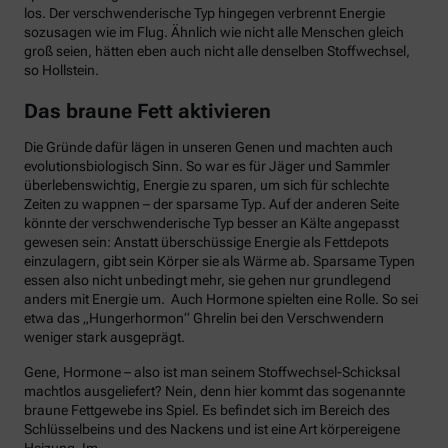
los. Der verschwenderische Typ hingegen verbrennt Energie
sozusagen wie im Flug. Ähnlich wie nicht alle Menschen gleich
groß seien, hätten eben auch nicht alle denselben Stoffwechsel,
so Hollstein.
Das braune Fett aktivieren
Die Gründe dafür lägen in unseren Genen und machten auch
evolutionsbiologisch Sinn. So war es für Jäger und Sammler
überlebenswichtig, Energie zu sparen, um sich für schlechte
Zeiten zu wappnen – der sparsame Typ. Auf der anderen Seite
könnte der verschwenderische Typ besser an Kälte angepasst
gewesen sein: Anstatt überschüssige Energie als Fettdepots
einzulagern, gibt sein Körper sie als Wärme ab. Sparsame Typen
essen also nicht unbedingt mehr, sie gehen nur grundlegend
anders mit Energie um. Auch Hormone spielten eine Rolle. So sei
etwa das „Hungerhormon“ Ghrelin bei den Verschwendern
weniger stark ausgeprägt.
Gene, Hormone – also ist man seinem Stoffwechsel-Schicksal
machtlos ausgeliefert? Nein, denn hier kommt das sogenannte
braune Fettgewebe ins Spiel. Es befindet sich im Bereich des
Schlüsselbeins und des Nackens und ist eine Art körpereigene