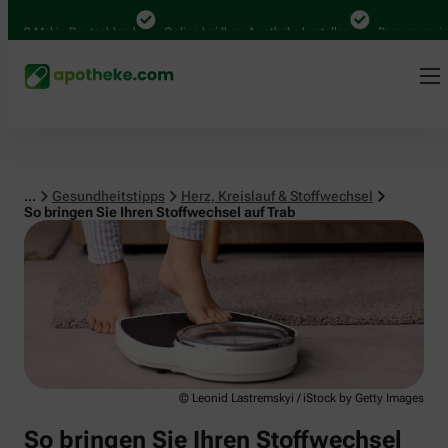
Herz, Kreislauf & Stoffwechsel
0 Mal in Deutschland
Online bei Ihrer Apotheke bestellen
Bequem zwischen
...
Gesundheitstipps
Herz, Kreislauf & Stoffwechsel
So bringen Sie Ihren Stoffwechsel auf Trab
© Leonid Lastremskyi / iStock by Getty Images
So bringen Sie Ihren Stoffwechsel