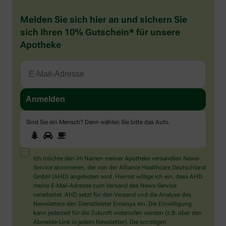
Melden Sie sich hier an und sichern Sie
sich Ihren 10% Gutschein* für unsere
Apotheke
Sind Sie ein Mensch? Dann wählen Sie bitte
das Auto
.
1
2
3
Sind
Sie
ein
Mensch?
Ich möchte den im Namen meiner Apotheke versandten News-
Dann
Service abonnieren, der von der Alliance Healthcare Deutschland
wählen
GmbH (AHD) angeboten wird. Hiermit willige ich ein, dass AHD
Sie
meine E-Mail-Adresse zum Versand des News-Service
bitte
verarbeitet. AHD setzt für den Versand und die Analyse des
das
Newsletters den Dienstleister Emarsys ein. Die Einwilligung
Auto.
kann jederzeit für die Zukunft widerrufen werden (z.B. über den
Abmelde-Link in jedem Newsletter). Die sonstigen