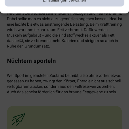
Einstellungen verwalten
von weißen Fettzellen in braunes Fett begünstigen und dessen
Aktivität erhöhen. Ab circa 30 Minuten Joggen oder Radfahren
wird der Stoffwechsel sehr effektiv einbezogen und Fett verbrannt.
Dabei sollte man es nicht allzu gemütlich angehen lassen. Ideal ist
eine leichte bis etwas anstrengende Belastung. Beim Krafttraining
wird zwar unmittelbar kaum Fett verbrannt. Dafür werden
Muskeln aufgebaut – und die sind stoffwechselaktiver als Fett,
das heißt, sie verbrennen mehr Kalorien und steigern so auch in
Ruhe den Grundumsatz.
Nüchtern sporteln
Wer Sport im gefasteten Zustand betreibt, also ohne vorher etwas
gegessen zu haben, zwingt den Körper, Energie nicht aus schnell
verfügbarem Zucker, sondern aus den Fettreserven zu ziehen.
Auch das scheint förderlich für das braune Fettgewebe zu sein.