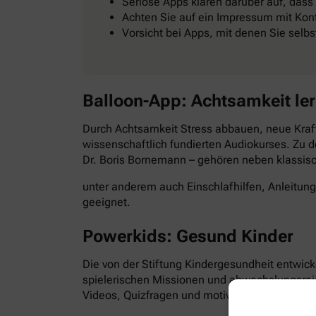
Seriöse Apps klären darüber auf, dass
Achten Sie auf ein Impressum mit Kont
Vorsicht bei Apps, mit denen Sie selb
Balloon-App: Achtsamkeit le
Durch Achtsamkeit Stress abbauen, neue Kraft
wissenschaftlich fundierten Audiokurses. Zu d
Dr. Boris Bornemann – gehören neben klassi
unter anderem auch Einschlafhilfen, Anleitun
geeignet.
Powerkids: Gesund Kinder
Die von der Stiftung Kindergesundheit entwick
spielerischen Missionen und abwechslungsre
Videos, Quizfragen und motivierende Aufgabe