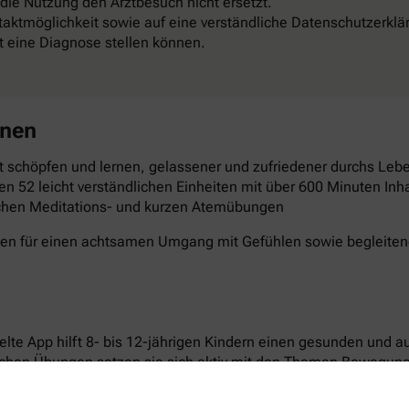
 die Nutzung den Arztbesuch nicht ersetzt.
aktmöglichkeit sowie auf eine verständliche Datenschutzerklä
st eine Diagnose stellen können.
rnen
 schöpfen und lernen, gelassener und zufriedener durchs Leben
en 52 leicht verständlichen Einheiten mit über 600 Minuten Inha
schen Meditations- und kurzen Atemübungen
gen für einen achtsamen Umgang mit Gefühlen sowie begleitende
elte App hilft 8- bis 12-jährigen Kindern einen gesunden und 
ichen Übungen setzen sie sich aktiv mit den Themen Bewegun
n laden dazu ein, Neues auszuprobieren und