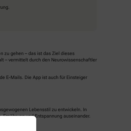
rung.
 zu gehen – das ist das Ziel dieses
lt – vermittelt durch den Neurowissenschaftler
 E-Mails. Die App ist auch für Einsteiger
ausgewogenen Lebensstil zu entwickeln. In
g, Ernährung und Entspannung auseinander.