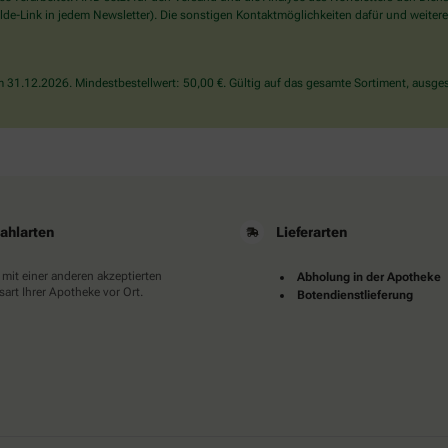
wählen
de-Link in jedem Newsletter). Die sonstigen Kontaktmöglichkeiten dafür und weitere
Sie
bitte
das
31.12.2026. Mindestbestellwert: 50,00 €. Gültig auf das gesamte Sortiment, ausges
Haus.
ahlarten
Lieferarten
 mit einer anderen akzeptierten
Abholung in der Apotheke
art Ihrer Apotheke vor Ort.
Botendienstlieferung