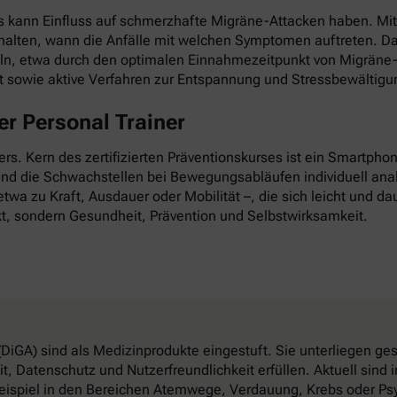
as kann Einfluss auf schmerzhafte Migräne-Attacken haben. Mi
esthalten, wann die Anfälle mit welchen Symptomen auftreten. D
ln, etwa durch den optimalen Einnahmezeitpunkt von Migräne-
it sowie aktive Verfahren zur Entspannung und Stressbewältigu
r Personal Trainer
nders. Kern des zertifizierten Präventionskurses ist ein Smartp
 und die Schwachstellen bei Bewegungsabläufen individuell anal
twa zu Kraft, Ausdauer oder Mobilität –, die sich leicht und dau
t, sondern Gesundheit, Prävention und Selbstwirksamkeit.
DiGA) sind als Medizinprodukte eingestuft. Sie unterliegen g
, Datenschutz und Nutzerfreundlichkeit erfüllen. Aktuell sin
eispiel in den Bereichen Atemwege, Verdauung, Krebs oder Psy