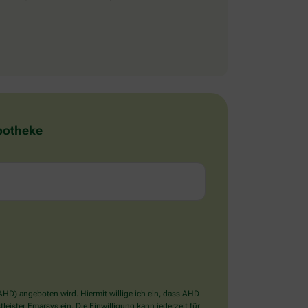
Apotheke
D) angeboten wird. Hiermit willige ich ein, dass AHD
ister Emarsys ein. Die Einwilligung kann jederzeit für