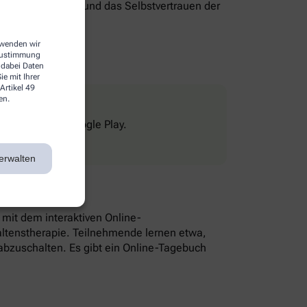
genverantwortung und das Selbstvertrauen der
erwenden wir
 Zustimmung
 dabei Daten
e mit Ihrer
Artikel 49
en.
Store und bei Google Play.
erwalten
n mit dem interaktiven Online-
altenstherapie. Teilnehmende lernen etwa,
bzuschalten. Es gibt ein Online-Tagebuch