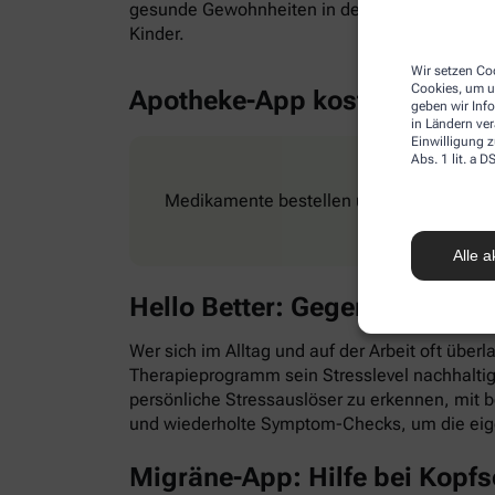
gesunde Gewohnheiten in den Alltag zu integr
Kinder.
Wir setzen Coo
Cookies, um u
Apotheke-App kostenlos
geben wir Inf
in Ländern ve
Einwilligung z
Abs. 1 lit. a
Medikamente bestellen und Rezepte ganz e
Alle a
Hello Better: Gegen Stress &
Wer sich im Alltag und auf der Arbeit oft überl
Therapieprogramm sein Stresslevel nachhaltig
persönliche Stressauslöser zu erkennen, mit
und wiederholte Symptom-Checks, um die eig
Migräne-App: Hilfe bei Kopf