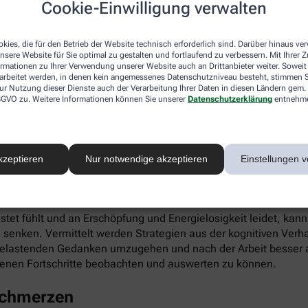
Cookie-Einwilligung verwalten
ieren. Gleichzeitig fördert die App die Selbstwahrnehmung, Ei
kies, die für den Betrieb der Website technisch erforderlich sind. Darüber hinaus v
nsere Website für Sie optimal zu gestalten und fortlaufend zu verbessern. Mit Ihrer
ormationen zu Ihrer Verwendung unserer Website auch an Drittanbieter weiter. Soweit
rarbeitet werden, in denen kein angemessenes Datenschutzniveau besteht, stimmen Si
ur Nutzung dieser Dienste auch der Verarbeitung Ihrer Daten in diesen Ländern gem. 
 DSGVO zu. Weitere Informationen können Sie unserer
Datenschutzerklärung
entnehm
infach digital einlösen: Die apotheke.com-App gibt’s im App 
kzeptieren
Nur notwendige akzeptieren
Einstellungen v
 Burnout
astet fühlt und an Erschöpfung und Energielosigkeit leidet, kan
 senken. Vermittelt werden Strategien aus der kognitiven Verh
 belastenden Gedanken umzugehen und nach der Arbeit besser a
enen Fortschritte beobachten und auswerten zu können.
schmerzen