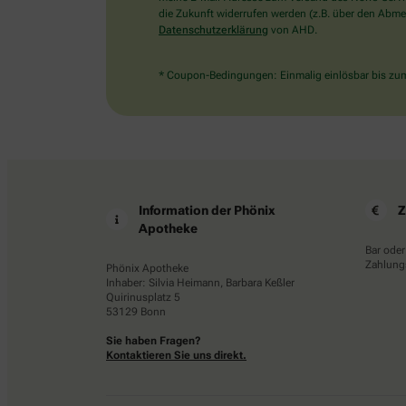
die Zukunft widerrufen werden (z.B. über den Abmel
Datenschutzerklärung
von AHD.
* Coupon-Bedingungen: Einmalig einlösbar bis zum 
Information der Phönix
Z
Apotheke
Bar oder
Zahlungs
Phönix Apotheke
Inhaber: Silvia Heimann, Barbara Keßler
Quirinusplatz 5
53129 Bonn
Sie haben Fragen?
Kontaktieren Sie uns direkt.