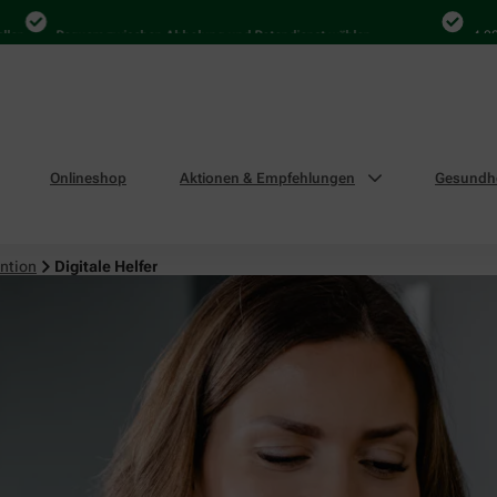
Bequem zwischen Abholung und Botendienst wählen
4.000 Mal
Onlineshop
Aktionen & Empfehlungen
Gesundhe
ntion
Digitale Helfer