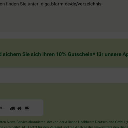
en finden Sie unter:
diga.bfarm.de/de/verzeichnis
d sichern Sie sich Ihren 10% Gutschein* für unsere 
1
2
3
Sind
us
.
Sie
ein
Mensch?
en News-Service abonnieren, der von der Alliance Healthcare Deutschland GmbH (AH
Dann
verarbeitet. AHD setzt für den Versand und die Analyse des Newsletters den Dienstle