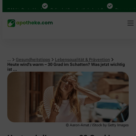
Lebensqualität & Prävention
0 Mal in Deutschland
Online bei Ihrer Apotheke bestellen
Bequem zwischen
...
Gesundheitstipps
Lebensqualität & Prävention
Heute wird’s warm – 30 Grad im Schatten? Was jetzt wichtig
ist …
© Aaron-Amat / iStock by Getty Images