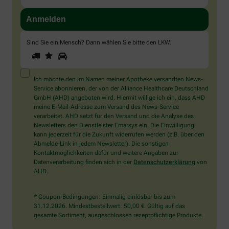
Sind Sie ein Mensch? Dann wählen Sie bitte
den LKW
.
1
2
3
Sind
Sie
ein
Mensch?
Ich möchte den im Namen meiner Apotheke versandten News-
Dann
Service abonnieren, der von der Alliance Healthcare Deutschland
wählen
GmbH (AHD) angeboten wird. Hiermit willige ich ein, dass AHD
Sie
meine E-Mail-Adresse zum Versand des News-Service
bitte
verarbeitet. AHD setzt für den Versand und die Analyse des
den
Newsletters den Dienstleister Emarsys ein. Die Einwilligung
LKW.
kann jederzeit für die Zukunft widerrufen werden (z.B. über den
Abmelde-Link in jedem Newsletter). Die sonstigen
Kontaktmöglichkeiten dafür und weitere Angaben zur
Datenverarbeitung finden sich in der
Datenschutzerklärung
von
AHD.
* Coupon-Bedingungen: Einmalig einlösbar bis zum
31.12.2026. Mindestbestellwert: 50,00 €. Gültig auf das
gesamte Sortiment, ausgeschlossen rezeptpflichtige Produkte.