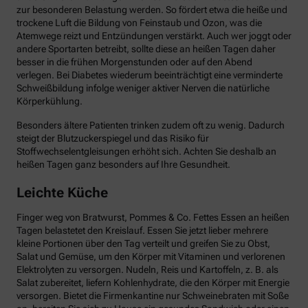
zur besonderen Belastung werden. So fördert etwa die heiße und
trockene Luft die Bildung von Feinstaub und Ozon, was die
Atemwege reizt und Entzündungen verstärkt. Auch wer joggt oder
andere Sportarten betreibt, sollte diese an heißen Tagen daher
besser in die frühen Morgenstunden oder auf den Abend
verlegen. Bei Diabetes wiederum beeinträchtigt eine verminderte
Schweißbildung infolge weniger aktiver Nerven die natürliche
Körperkühlung.
Besonders ältere Patienten trinken zudem oft zu wenig. Dadurch
steigt der Blutzuckerspiegel und das Risiko für
Stoffwechselentgleisungen erhöht sich. Achten Sie deshalb an
heißen Tagen ganz besonders auf Ihre Gesundheit.
Leichte Küche
Finger weg von Bratwurst, Pommes & Co. Fettes Essen an heißen
Tagen belastetet den Kreislauf. Essen Sie jetzt lieber mehrere
kleine Portionen über den Tag verteilt und greifen Sie zu Obst,
Salat und Gemüse, um den Körper mit Vitaminen und verlorenen
Elektrolyten zu versorgen. Nudeln, Reis und Kartoffeln, z. B. als
Salat zubereitet, liefern Kohlenhydrate, die den Körper mit Energie
versorgen. Bietet die Firmenkantine nur Schweinebraten mit Soße