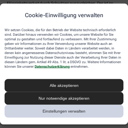
Flüssigkeitsverlust durch Schwitzen auszugleichen. Der ist im
Sommer nämlich oft doppelt so hoch wie bei moderaten
Cookie-Einwilligung verwalten
Temperaturen. Trinken wir zu wenig, sind Kopfschmerzen und
Konzentrationsprobleme meist die Folge.
Weniger bekannt ist, dass ein Flüssigkeitsmangel auch anderen
Wir setzen Cookies, die für den Betrieb der Website technisch erforderlich
sind. Darüber hinaus verwenden wir Cookies, um unsere Website für Sie
Organen zusetzt. So kann Hitzestress auch ernsthaft die Nieren
optimal zu gestalten und fortlaufend zu verbessern. Mit Ihrer Zustimmung
schädigen – und zwar nachhaltig und auch bei gesunden
geben wir Informationen zu Ihrer Verwendung unserer Website auch an
Menschen. Als Faustregel gilt: Zwei bis drei Liter täglich sollten es
Drittanbieter weiter. Soweit dabei Daten in Ländern verarbeitet werden, in
sein. Die besten Durstlöscher: Mineralwasser, ungesüßte Kräuter-
denen kein angemessenes Datenschutzniveau besteht, stimmen Sie mit Ihrer
und Früchtetees oder verdünnte Säfte. Auch wasserreiches Obst
Einwilligung zur Nutzung dieser Dienste auch der Verarbeitung Ihrer Daten in
und Gemüse wie Melonen, Gurken oder Tomaten kann
diesen Ländern gem. Artikel 49 Abs. 1 lit. a DSGVO zu. Weitere Informationen
können Sie unserer
Datenschutzerklärung
entnehmen.
Flüssigkeitsverluste ausgleichen. Bei Herz-Kreislauf- oder
Nierenerkrankungen sollte man die Trinkmenge ärztlich
besprechen.
Alle akzeptieren
Sonnenstich, Hitzeerschöpfung und
Hitzschlag: Was ist das eigentlich?
Nur notwendige akzeptieren
Der lange Strandtag in der Sonne, der anstrengende Sport bei 30
Einstellungen verwalten
Grad oder einfach nur die drückende Hitze in der Stadt:
Hitzeerkrankungen können mitunter lebensbedrohlich sein.
Worauf Sie achten sollten.