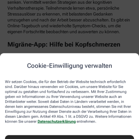
senken. Vermittelt werden Strategien aus der kognitiven
Verhaltenstherapie. Teilnehmende lernen etwa, persönliche
Stressauslöser zu erkennen, mit belastenden Gedanken
umzugehen und nach der Arbeit besser abzuschalten. Es gibt ein
Online-Tagebuch und wiederholte Symptom-Checks, um die
eigenen Fortschritte beobachten und auswerten zu können.
Migräne-App: Hilfe bei Kopfschmerzen
Schlaf, Ernährung, Bewegung, Stress … All das kann Einfluss auf
schmerzhafte Migräne-Attacken haben. Mit der Migräne-App der
Cookie-Einwilligung verwalten
renommierten Schmerzklinik Kiel lässt sich übersichtlich
festhalten, wann die Anfälle mit welchen Symptomen auftreten.
Das kann helfen, persönliche Muster zu erkennen und die
Wir setzen Cookies, die für den Betrieb der Website technisch erforderlich
Attacken besser zu behandeln, etwa durch den optimalen
sind. Darüber hinaus verwenden wir Cookies, um unsere Website für Sie
Einnahmezeitpunkt von Migräne-Medikamenten. Darüber hinaus
optimal zu gestalten und fortlaufend zu verbessern. Mit Ihrer Zustimmung
stellt die App viele nützliche Informationen zu Migräne bereit
geben wir Informationen zu Ihrer Verwendung unserer Website auch an
Drittanbieter weiter. Soweit dabei Daten in Ländern verarbeitet werden, in
sowie aktive Verfahren zur Entspannung und Stressbewältigung.
denen kein angemessenes Datenschutzniveau besteht, stimmen Sie mit Ihrer
Einwilligung zur Nutzung dieser Dienste auch der Verarbeitung Ihrer Daten in
Aimo gesund bewegt: Digitaler Personal
diesen Ländern gem. Artikel 49 Abs. 1 lit. a DSGVO zu. Weitere Informationen
Trainer
können Sie unserer
Datenschutzerklärung
entnehmen.
Trainings-Apps gibt es viele. Diese hier ist anders. Kern des