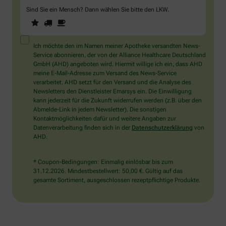
Sind Sie ein Mensch? Dann wählen Sie bitte
den LKW
.
1
2
3
Sind
Sie
ein
Mensch?
Ich möchte den im Namen meiner Apotheke versandten News-
Dann
Service abonnieren, der von der Alliance Healthcare Deutschland
wählen
GmbH (AHD) angeboten wird. Hiermit willige ich ein, dass AHD
Sie
meine E-Mail-Adresse zum Versand des News-Service
bitte
verarbeitet. AHD setzt für den Versand und die Analyse des
den
Newsletters den Dienstleister Emarsys ein. Die Einwilligung
LKW.
kann jederzeit für die Zukunft widerrufen werden (z.B. über den
Abmelde-Link in jedem Newsletter). Die sonstigen
Kontaktmöglichkeiten dafür und weitere Angaben zur
Datenverarbeitung finden sich in der
Datenschutzerklärung
von
AHD.
* Coupon-Bedingungen: Einmalig einlösbar bis zum
31.12.2026. Mindestbestellwert: 50,00 €. Gültig auf das
gesamte Sortiment, ausgeschlossen rezeptpflichtige Produkte.