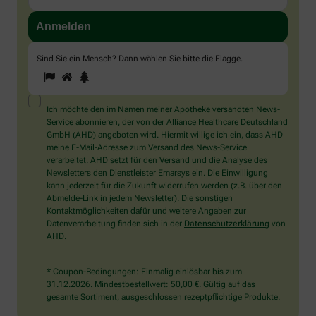
Sind Sie ein Mensch? Dann wählen Sie bitte
die Flagge
.
1
2
3
Sind
Sie
ein
Mensch?
Ich möchte den im Namen meiner Apotheke versandten News-
Dann
Service abonnieren, der von der Alliance Healthcare Deutschland
wählen
GmbH (AHD) angeboten wird. Hiermit willige ich ein, dass AHD
Sie
meine E-Mail-Adresse zum Versand des News-Service
bitte
verarbeitet. AHD setzt für den Versand und die Analyse des
die
Newsletters den Dienstleister Emarsys ein. Die Einwilligung
Flagge.
kann jederzeit für die Zukunft widerrufen werden (z.B. über den
Abmelde-Link in jedem Newsletter). Die sonstigen
Kontaktmöglichkeiten dafür und weitere Angaben zur
Datenverarbeitung finden sich in der
Datenschutzerklärung
von
AHD.
* Coupon-Bedingungen: Einmalig einlösbar bis zum
31.12.2026. Mindestbestellwert: 50,00 €. Gültig auf das
gesamte Sortiment, ausgeschlossen rezeptpflichtige Produkte.