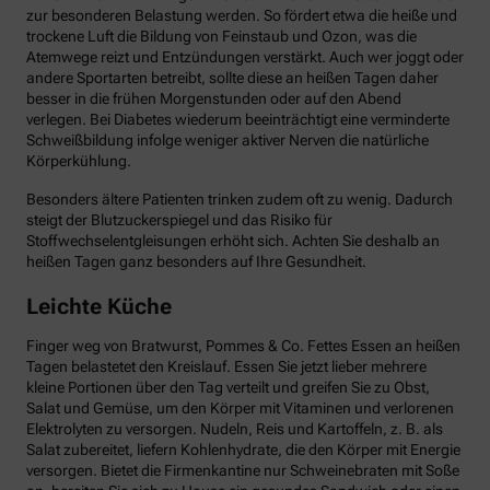
zur besonderen Belastung werden. So fördert etwa die heiße und
trockene Luft die Bildung von Feinstaub und Ozon, was die
Atemwege reizt und Entzündungen verstärkt. Auch wer joggt oder
andere Sportarten betreibt, sollte diese an heißen Tagen daher
besser in die frühen Morgenstunden oder auf den Abend
verlegen. Bei Diabetes wiederum beeinträchtigt eine verminderte
Schweißbildung infolge weniger aktiver Nerven die natürliche
Körperkühlung.
Besonders ältere Patienten trinken zudem oft zu wenig. Dadurch
steigt der Blutzuckerspiegel und das Risiko für
Stoffwechselentgleisungen erhöht sich. Achten Sie deshalb an
heißen Tagen ganz besonders auf Ihre Gesundheit.
Leichte Küche
Finger weg von Bratwurst, Pommes & Co. Fettes Essen an heißen
Tagen belastetet den Kreislauf. Essen Sie jetzt lieber mehrere
kleine Portionen über den Tag verteilt und greifen Sie zu Obst,
Salat und Gemüse, um den Körper mit Vitaminen und verlorenen
Elektrolyten zu versorgen. Nudeln, Reis und Kartoffeln, z. B. als
Salat zubereitet, liefern Kohlenhydrate, die den Körper mit Energie
versorgen. Bietet die Firmenkantine nur Schweinebraten mit Soße