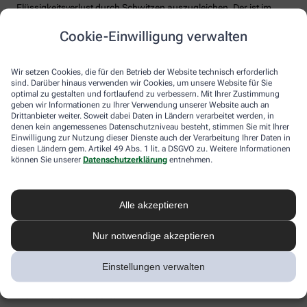
Flüssigkeitsverlust durch Schwitzen auszugleichen. Der ist im
Sommer nämlich oft doppelt so hoch wie bei moderaten
Cookie-Einwilligung verwalten
Temperaturen. Trinken wir zu wenig, sind Kopfschmerzen und
Konzentrationsprobleme meist die Folge.
Weniger bekannt ist, dass ein Flüssigkeitsmangel auch anderen
Wir setzen Cookies, die für den Betrieb der Website technisch erforderlich
sind. Darüber hinaus verwenden wir Cookies, um unsere Website für Sie
Organen zusetzt. So kann Hitzestress auch ernsthaft die Nieren
optimal zu gestalten und fortlaufend zu verbessern. Mit Ihrer Zustimmung
schädigen – und zwar nachhaltig und auch bei gesunden
geben wir Informationen zu Ihrer Verwendung unserer Website auch an
Menschen. Als Faustregel gilt: Zwei bis drei Liter täglich sollten es
Drittanbieter weiter. Soweit dabei Daten in Ländern verarbeitet werden, in
sein. Die besten Durstlöscher: Mineralwasser, ungesüßte Kräuter-
denen kein angemessenes Datenschutzniveau besteht, stimmen Sie mit Ihrer
und Früchtetees oder verdünnte Säfte. Auch wasserreiches Obst
Einwilligung zur Nutzung dieser Dienste auch der Verarbeitung Ihrer Daten in
und Gemüse wie Melonen, Gurken oder Tomaten kann
diesen Ländern gem. Artikel 49 Abs. 1 lit. a DSGVO zu. Weitere Informationen
können Sie unserer
Datenschutzerklärung
entnehmen.
Flüssigkeitsverluste ausgleichen. Bei Herz-Kreislauf- oder
Nierenerkrankungen sollte man die Trinkmenge ärztlich
besprechen.
Alle akzeptieren
Sonnenstich, Hitzeerschöpfung und
Hitzschlag: Was ist das eigentlich?
Nur notwendige akzeptieren
Der lange Strandtag in der Sonne, der anstrengende Sport bei 30
Einstellungen verwalten
Grad oder einfach nur die drückende Hitze in der Stadt:
Hitzeerkrankungen können mitunter lebensbedrohlich sein.
Worauf Sie achten sollten.