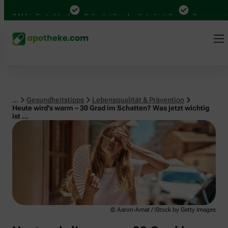
Lebensqualität & Prävention
0 Mal in Deutschland
Online bei Ihrer Apotheke bestellen
Bequem zwischen
...
Gesundheitstipps
Lebensqualität & Prävention
Heute wird’s warm – 30 Grad im Schatten? Was jetzt wichtig
ist …
© Aaron-Amat / iStock by Getty Images