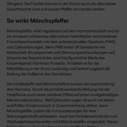
Übrigens: Die Früchte können in der Küche auch als alternativer
Scharfmacher zum schwarzen Pfeffer verwendet werden.
So wirkt Mönchspfeffer
Mönchspfeffer wirkt regulierend auf den Hormonhaushalt und ist
ein erwiesen wirksames alternatives Heilmittel bei verschiedenen
Frauenbeschwerden wie dem prämenstruellen Syndrom (PMS)
und Zyklusstörungen. Beim PMS treten oft Symptome wie
Reizbarkeit, Brustspannen und Stimmungsschwankungen auf.
Ursache der Beschwerden sind häufig erhöhte Werte des
körpereigenen Hormons Prolaktin. Prolaktin ist für die
Milchbildung in der Brust zuständig und hemmt zugleich die
Reifung der Follikel in den Eierstöcken.
Die Inhaltsstoffe des Mönchspfeffers senken die Ausschüttung
des Hormons. Durch die prolaktinsenkende Wirkung hat die
Heilpflanze auch einen positiven Effekt auf einen unregelmäßigen
Menstruationszyklus. Weil Zyklusstörungen oft auch mit einem
unerfüllten Kinderwunsch in Zusammenhang stehen, kann
Mönchspfeffer zudem die Voraussetzungen für eine
Schwangerschaft verbessern. Auch bei Periodenschmerzen und
Wechseljahrbeschwerden wird Mönchspfeffer eingesetzt. Hierzu