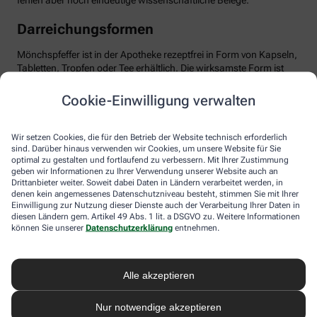
fehlen aber noch eindeutige wissenschaftliche Belege.
Darreichungsformen
Mönchspfeffer ist in der Apotheke rezeptfrei in Form von Kapseln,
Tabletten, Tropfen oder Tee erhältlich. Die wirksamste Form ist
das standardisierte Trockenextrakt, optimal dosiert mit etwa 20
mg pro Tag. Wichtig: Man sollte Geduld haben und das Präparat
Cookie-Einwilligung verwalten
mindestens über drei Menstruationszyklen einnehmen, bis sich
die positiven Effekte entfalten können. Mönchspfeffer ist in der
Regel gut verträglich. Dennoch sollten Sie die Anwendung ärztlich
Wir setzen Cookies, die für den Betrieb der Website technisch erforderlich
besprechen, besonders bei gleichzeitiger Einnahme von
sind. Darüber hinaus verwenden wir Cookies, um unsere Website für Sie
optimal zu gestalten und fortlaufend zu verbessern. Mit Ihrer Zustimmung
Medikamenten, die auf Dopamin-Rezeptoren wirken,
geben wir Informationen zu Ihrer Verwendung unserer Website auch an
beispielsweise bei psychischen Erkrankungen. Ebenso sollte
Drittanbieter weiter. Soweit dabei Daten in Ländern verarbeitet werden, in
Mönchspfeffer nicht in Schwangerschaft oder Stillzeit
denen kein angemessenes Datenschutzniveau besteht, stimmen Sie mit Ihrer
eingenommen werden, da er u.a. die Milchproduktion stören
Einwilligung zur Nutzung dieser Dienste auch der Verarbeitung Ihrer Daten in
kann.
diesen Ländern gem. Artikel 49 Abs. 1 lit. a DSGVO zu. Weitere Informationen
können Sie unserer
Datenschutzerklärung
entnehmen.
Alle akzeptieren
Nur notwendige akzeptieren