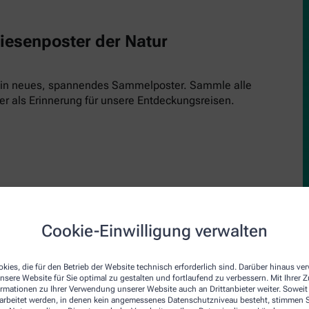
Riesenposter der Natur
 ein neues, spannendes Sammelposter. Sammle alle
er als Erinnerung für unsere Entdeckungsreisen.
Cookie-Einwilligung verwalten
upe
den Inspektor! Einfach kostenlos runterladen, ausdrucken und 
kies, die für den Betrieb der Website technisch erforderlich sind. Darüber hinaus v
nsere Website für Sie optimal zu gestalten und fortlaufend zu verbessern. Mit Ihrer
inde und schau genau hin. Jede Ausgabe bringt einen neuen Insp
ormationen zu Ihrer Verwendung unserer Website auch an Drittanbieter weiter. Soweit
rarbeitet werden, in denen kein angemessenes Datenschutzniveau besteht, stimmen Si