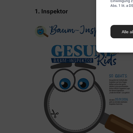
Einwilligung z
Abs. 1 lit. a
1. Inspektor
Alle a