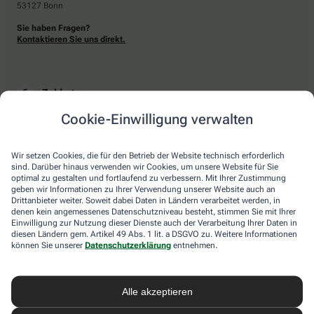
53127 Bonn
Sie haben Fragen?
Kontaktieren Sie uns direkt.
Zahlarten
Cookie-Einwilligung verwalten
Bar oder mit einer anderen akzeptierten Zahlungsart Ihrer Apotheke vor Ort.
Wir setzen Cookies, die für den Betrieb der Website technisch erforderlich
sind. Darüber hinaus verwenden wir Cookies, um unsere Website für Sie
Lieferarten
optimal zu gestalten und fortlaufend zu verbessern. Mit Ihrer Zustimmung
geben wir Informationen zu Ihrer Verwendung unserer Website auch an
Drittanbieter weiter. Soweit dabei Daten in Ländern verarbeitet werden, in
Abholung in der Apotheke
denen kein angemessenes Datenschutzniveau besteht, stimmen Sie mit Ihrer
Botendienstlieferung
Einwilligung zur Nutzung dieser Dienste auch der Verarbeitung Ihrer Daten in
diesen Ländern gem. Artikel 49 Abs. 1 lit. a DSGVO zu. Weitere Informationen
können Sie unserer
Datenschutzerklärung
entnehmen.
apotheke.com Informationen
Alle akzeptieren
Newsletter