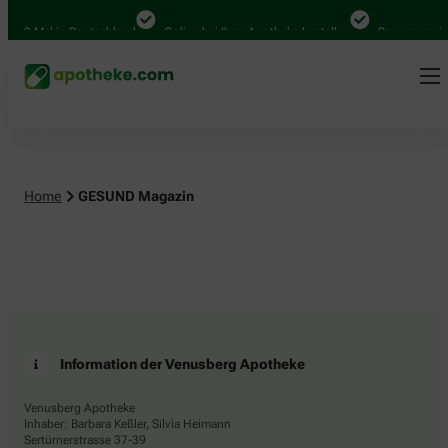
.000 Mal in Deutschland
Online bei Ihrer Apotheke bestellen
Bequem zwisc
Home
GESUND Magazin
Information der Venusberg Apotheke
Venusberg Apotheke
Inhaber: Barbara Keßler, Silvia Heimann
Sertürnerstrasse 37-39