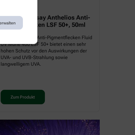
La Roche Posay Anthelios Anti-
erwalten
Pigmentflecken LSF 50+, 50ml
Das ANTHELIOS Anti-Pigmentflecken Fluid
UV Mune 400 LSF 50+ bietet einen sehr
hohen Schutz vor den Auswirkungen der
UVA- und UVB-Strahlung sowie
langwelligem UVA.
Zum Produkt