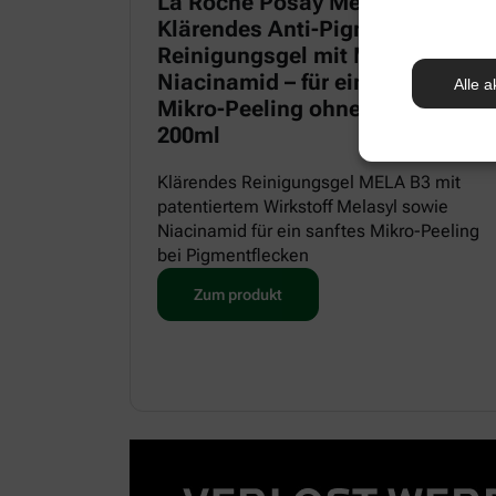
La Roche Posay Mela B3
Klärendes Anti-Pigmentflecken
Reinigungsgel mit Melasyl und
Niacinamid – für ein sanftes
Alle a
Mikro-Peeling ohne Irritationen,
200ml
Klärendes Reinigungsgel MELA B3 mit
patentiertem Wirkstoff Melasyl sowie
Niacinamid für ein sanftes Mikro-Peeling
bei Pigmentflecken
Zum produkt