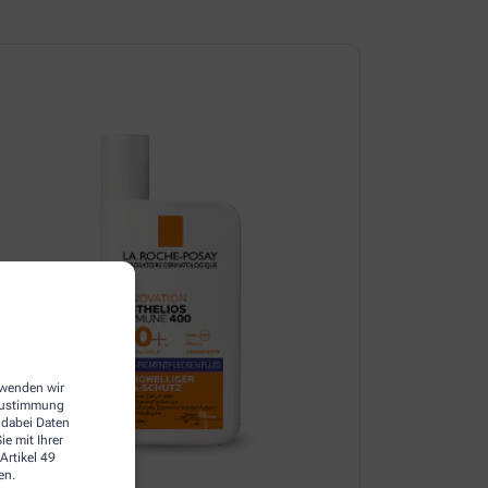
erwenden wir
 Zustimmung
 dabei Daten
e mit Ihrer
Artikel 49
en.