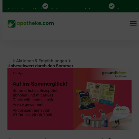
0 Mal in Deutschland
Online bei Ihrer Apotheke bestellen
Bequem zwischen
...
Aktionen & Empfehlungen
Unbeschwert durch den Sommer