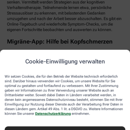
senken. Vermittelt werden Strategien aus der kognitiven
Verhaltenstherapie. Teilnehmende lernen etwa, persönliche
Stressauslöser zu erkennen, mit belastenden Gedanken
umzugehen und nach der Arbeit besser abzuschalten. Es gibt ein
Online-Tagebuch und wiederholte Symptom-Checks, um die
eigenen Fortschritte beobachten und auswerten zu können.
Migräne-App: Hilfe bei Kopfschmerzen
Schlaf, Ernährung, Bewegung, Stress … All das kann Einfluss auf
schmerzhafte Migräne-Attacken haben. Mit der Migräne-App der
Cookie-Einwilligung verwalten
renommierten Schmerzklinik Kiel lässt sich übersichtlich
festhalten, wann die Anfälle mit welchen Symptomen auftreten.
Das kann helfen, persönliche Muster zu erkennen und die
Wir setzen Cookies, die für den Betrieb der Website technisch erforderlich
Attacken besser zu behandeln, etwa durch den optimalen
sind. Darüber hinaus verwenden wir Cookies, um unsere Website für Sie
Einnahmezeitpunkt von Migräne-Medikamenten. Darüber hinaus
optimal zu gestalten und fortlaufend zu verbessern. Mit Ihrer Zustimmung
stellt die App viele nützliche Informationen zu Migräne bereit
geben wir Informationen zu Ihrer Verwendung unserer Website auch an
Drittanbieter weiter. Soweit dabei Daten in Ländern verarbeitet werden, in
sowie aktive Verfahren zur Entspannung und Stressbewältigung.
denen kein angemessenes Datenschutzniveau besteht, stimmen Sie mit Ihrer
Einwilligung zur Nutzung dieser Dienste auch der Verarbeitung Ihrer Daten in
Aimo gesund bewegt: Digitaler Personal
diesen Ländern gem. Artikel 49 Abs. 1 lit. a DSGVO zu. Weitere Informationen
Trainer
können Sie unserer
Datenschutzerklärung
entnehmen.
Trainings-Apps gibt es viele. Diese hier ist anders. Kern des