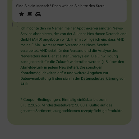
Sind Sie ein Mensch? Dann wählen Sie bitte
den Stern
.
1
2
3
Sind
Sie
ein
Mensch?
Ich möchte den im Namen meiner Apotheke versandten News-
Dann
Service abonnieren, der von der Alliance Healthcare Deutschland
wählen
GmbH (AHD) angeboten wird. Hiermit willige ich ein, dass AHD
Sie
meine E-Mail-Adresse zum Versand des News-Service
bitte
verarbeitet. AHD setzt für den Versand und die Analyse des
den
Newsletters den Dienstleister Emarsys ein. Die Einwilligung
Stern.
kann jederzeit für die Zukunft widerrufen werden (z.B. über den
Abmelde-Link in jedem Newsletter). Die sonstigen
Kontaktmöglichkeiten dafür und weitere Angaben zur
Datenverarbeitung finden sich in der
Datenschutzerklärung
von
AHD.
* Coupon-Bedingungen: Einmalig einlösbar bis zum
31.12.2026. Mindestbestellwert: 50,00 €. Gültig auf das
gesamte Sortiment, ausgeschlossen rezeptpflichtige Produkte.