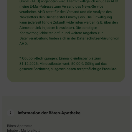
wählen
GmbH (AHD) angeboten wird. Hiermit willige ich ein, dass AHD
Sie
meine E-Mail-Adresse zum Versand des News-Service
bitte
verarbeitet. AHD setzt für den Versand und die Analyse des
die
Newsletters den Dienstleister Emarsys ein. Die Einwilligung
Tasse.
kann jederzeit für die Zukunft widerrufen werden (z.B. über den
Abmelde-Link in jedem Newsletter). Die sonstigen
Kontaktmöglichkeiten dafür und weitere Angaben zur
Datenverarbeitung finden sich in der
Datenschutzerklärung
von
AHD.
* Coupon-Bedingungen: Einmalig einlösbar bis zum
31.12.2026. Mindestbestellwert: 50,00 €. Gültig auf das
gesamte Sortiment, ausgeschlossen rezeptpflichtige Produkte.
Information der Bären-Apotheke
Bären-Apotheke
Inhaber: Mariola Kott