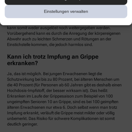
meist binnen weniger Tage wieder abklingen. Mit einer Grippe
haben die Symptome allerdings nichts zu tun. Denn üblicherweise
Einstellungen verwalten
handelt es sich um einen sogenannten Totimpfstoff, der keine
vermehrungsfähigen Erreger enthält – eine Grippeerkrankung
kann somit weder ausgelöst noch weitergegeben werden.
Vorübergehend kann es durch die Anregung der körpereigenen
Abwehr auch zu leichten Schmerzen und Rötungen an der
Einstichstelle kommen, die jedoch harmlos sind.
Kann ich trotz Impfung an Grippe
erkranken?
Ja, das ist möglich. Bei jungen Erwachsenen liegt die
Schutzwirkung bei bis zu 80 Prozent, bei älteren Menschen um
die 40 Prozent (für Personen ab 60 Jahren gibt es deshalb einen
Hochdosis-Impfstoff, der besser wirksam ist). Das heißt:
Erkranken im Laufe der Grippesaison zum Beispiel von 100
ungeimpften Senioren 10 an Grippe, sind es bei 100 geimpften
älteren Erwachsenen nur etwa 6. Doch selbst wenn man trotz
Impfung erkrankt, verläuft die Grippe meist milder oder völlig
unbemerkt. Das Risiko für schwere Komplikationen ist somit
deutlich geringer.