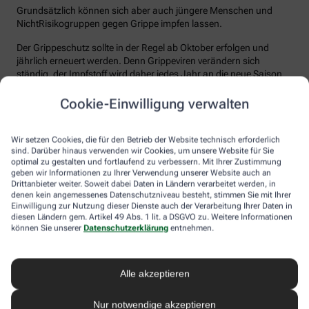
Grundsätzlich können sich aber auch jüngere Menschen und
NichtRisikogruppen gegen Grippe impfen lassen.
Der Grippeschutz sollte in der Regel ab Oktober erfolgen und
jährlich erneuert werden. Denn Grippeviren verändern sich
ständig, der Impfstoff wird daher jedes Jahr an die neue Saison
angepasst. Nach der Impfung dauert es etwa 10 bis 14 Tage, bis
der Körper einen ausreichenden Schutz vor einer Ansteckung
Cookie-Einwilligung verwalten
aufgebaut hat. Auch eine spätere Impfung zu Beginn des Jahres
ist meist noch sinnvoll.
Wir setzen Cookies, die für den Betrieb der Website technisch erforderlich
sind. Darüber hinaus verwenden wir Cookies, um unsere Website für Sie
Wie sicher ist der Impfstoff?
optimal zu gestalten und fortlaufend zu verbessern. Mit Ihrer Zustimmung
geben wir Informationen zu Ihrer Verwendung unserer Website auch an
Jeder Grippeimpfstoff, der in Deutschland verwendet wird, muss
Drittanbieter weiter. Soweit dabei Daten in Ländern verarbeitet werden, in
ein streng reguliertes Zulassungsverfahren durchlaufen. Hierbei
denen kein angemessenes Datenschutzniveau besteht, stimmen Sie mit Ihrer
muss die Qualität, Wirksamkeit und Verträglichkeit in
Einwilligung zur Nutzung dieser Dienste auch der Verarbeitung Ihrer Daten in
diesen Ländern gem. Artikel 49 Abs. 1 lit. a DSGVO zu. Weitere Informationen
wissenschaftlichen Studien nachgewiesen werden. Die Freigabe
können Sie unserer
Datenschutzerklärung
entnehmen.
erfolgt nach weiteren Prüfungen schließlich durch das Paul-
Ehrlich-Institut (PEI), das die Sicherheit des Impfstoffs auch nach
der Freigabe stetig weiter beobachtet.
Alle akzeptieren
Die Grippeimpfung ist in aller Regel gut verträglich. In den ersten
Tagen können leichte Erkältungssymptome wie zum Beispiel
Nur notwendige akzeptieren
Frösteln oder Kopf- und Gliederschmerzen auftreten, die aber