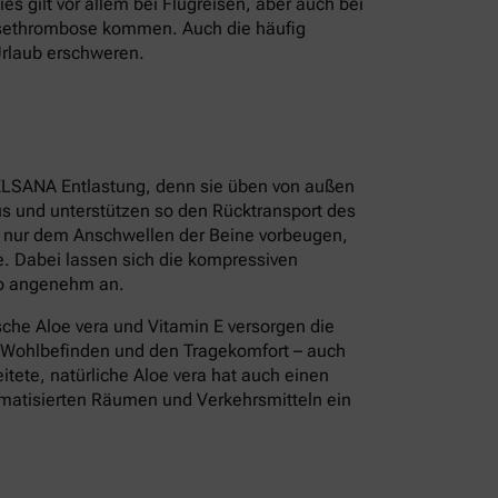
s gilt vor allem bei Flugreisen, aber auch bei
isethrombose kommen. Auch die häufig
Urlaub erschweren.
ELSANA Entlastung, denn sie üben von außen
s und unterstützen so den Rücktransport des
t nur dem Anschwellen der Beine vorbeugen,
. Dabei lassen sich die kompressiven
so angenehm an.
sche Aloe vera und Vitamin E versorgen die
s Wohlbefinden und den Tragekomfort – auch
tete, natürliche Aloe vera hat auch einen
limatisierten Räumen und Verkehrsmitteln ein