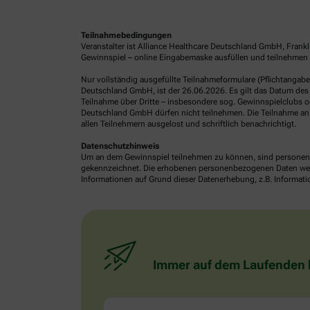
Teilnahmebedingungen
Veranstalter ist Alliance Healthcare Deutschland GmbH, Frank
Gewinnspiel – online Eingabemaske ausfüllen und teilnehmen o
Nur vollständig ausgefüllte Teilnahmeformulare (Pflichtangab
Deutschland GmbH, ist der 26.06.2026. Es gilt das Datum des 
Teilnahme über Dritte – insbesondere sog. Gewinnspielclubs od
Deutschland GmbH dürfen nicht teilnehmen. Die Teilnahme an 
allen Teilnehmern ausgelost und schriftlich benachrichtigt.
Datenschutzhinweis
Um an dem Gewinnspiel teilnehmen zu können, sind personenb
gekennzeichnet. Die erhobenen personenbezogenen Daten werde
Informationen auf Grund dieser Datenerhebung, z.B. Informatio
Immer auf dem Laufenden bl