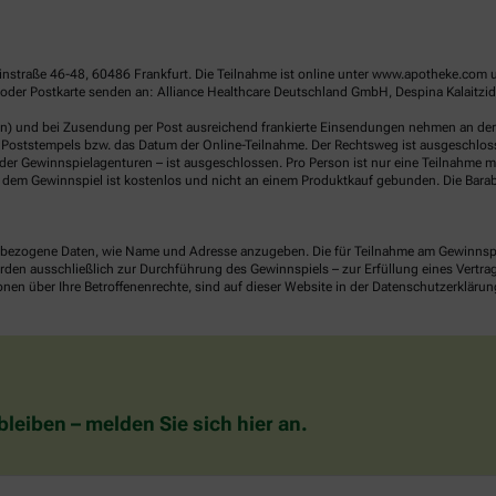
linstraße 46-48, 60486 Frankfurt. Die Teilnahme ist online unter www.apotheke.com 
der Postkarte senden an: Alliance Healthcare Deutschland GmbH, Despina Kalaitzido
en) und bei Zusendung per Post ausreichend frankierte Einsendungen nehmen an der V
Poststempels bzw. das Datum der Online-Teilnahme. Der Rechtsweg ist ausgeschlossen
er Gewinnspielagenturen – ist ausgeschlossen. Pro Person ist nur eine Teilnahme mö
dem Gewinnspiel ist kostenlos und nicht an einem Produktkauf gebunden. Die Barab
ezogene Daten, wie Name und Adresse anzugeben. Die für Teilnahme am Gewinnspiel 
n ausschließlich zur Durchführung des Gewinnspiels – zur Erfüllung eines Vertrages
nen über Ihre Betroffenenrechte, sind auf dieser Website in der Datenschutzerklärun
eiben – melden Sie sich hier an.