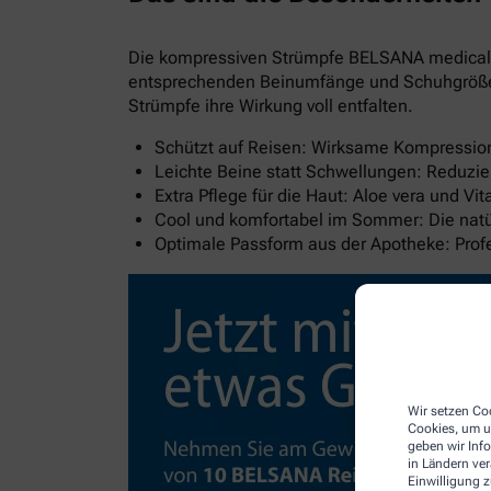
Die kompressiven Strümpfe BELSANA medical al
entsprechenden Beinumfänge und Schuhgröße wi
Strümpfe ihre Wirkung voll entfalten.
Schützt auf Reisen: Wirksame Kompression 
Leichte Beine statt Schwellungen: Reduzie
Extra Pflege für die Haut: Aloe vera und V
Cool und komfortabel im Sommer: Die natür
Optimale Passform aus der Apotheke: Pro
Wir setzen Coo
Cookies, um u
geben wir Inf
in Ländern ve
Einwilligung z