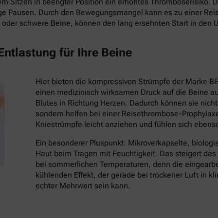
 Sitzen in beengter Position ein erhöhtes Thromboserisiko. Die
ige Pausen. Durch den Bewegungsmangel kann es zu einer Re
oder schwere Beine, können den lang ersehnten Start in den 
ntlastung für Ihre Beine
Hier bieten die kompressiven Strümpfe der Marke B
einen medizinisch wirksamen Druck auf die Beine au
Blutes in Richtung Herzen. Dadurch können sie nich
sondern helfen bei einer Reisethrombose-Prophylaxe
Kniestrümpfe leicht anziehen und fühlen sich eben
Ein besonderer Pluspunkt: Mikroverkapselte, biologi
Haut beim Tragen mit Feuchtigkeit. Das steigert da
bei sommerlichen Temperaturen, denn die eingearbei
kühlenden Effekt, der gerade bei trockener Luft in k
echter Mehrwert sein kann.