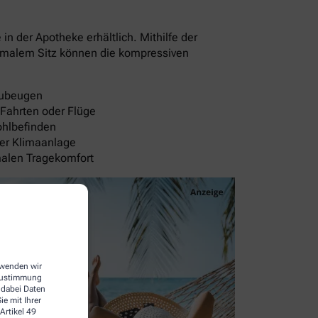
 der Apotheke erhältlich. Mithilfe der
timalem Sitz können die kompressiven
rzubeugen
 Fahrten oder Flüge
ohlbefinden
der Klimaanlage
malen Tragekomfort
erwenden wir
 Zustimmung
 dabei Daten
e mit Ihrer
Artikel 49