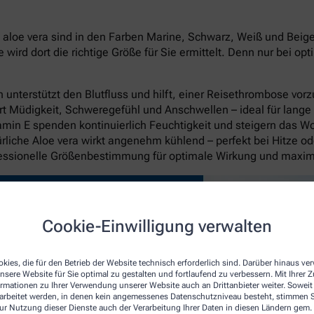
oe vera sind in den Farben Marine, Schwarz, Weiß und Beige in
rd dort die richtige Größe für Sie ermittelt. Denn nur bei op
unterstützt den Blutfluss und hilft, einer Reisethrombose vo
rt Müdigkeit, Schweregefühl und Anschwellen – ideal für lange
itamin E spenden kontinuierlich Feuchtigkeit und steigern das W
liche Aloe vera wirkt angenehm kühlend – perfekt bei Hitze o
fessionelle Größenbestimmung für optimale Wirkung und maxi
Cookie-Einwilligung verwalten
kies, die für den Betrieb der Website technisch erforderlich sind. Darüber hinaus v
nsere Website für Sie optimal zu gestalten und fortlaufend zu verbessern. Mit Ihrer
ormationen zu Ihrer Verwendung unserer Website auch an Drittanbieter weiter. Soweit
rarbeitet werden, in denen kein angemessenes Datenschutzniveau besteht, stimmen Si
ur Nutzung dieser Dienste auch der Verarbeitung Ihrer Daten in diesen Ländern gem. 