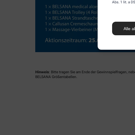
Abs. 1 lit. a
Alle a
Hinweis
: Bitte tragen Sie am Ende der Gewinnspielfragen, ne
BELSANA Größentabellen.