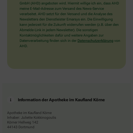
wählen
GmbH (AHD) angeboten wird. Hiermit willige ich ein, dass AHD
Sie
meine E-Mail-Adresse zum Versand des News-Service
bitte
verarbeitet. AHD setzt für den Versand und die Analyse des
den
Newsletters den Dienstleister Emarsys ein. Die Einwilligung
Baum.
kann jederzeit für die Zukunft widerrufen werden (z.B. über den
Abmelde-Link in jedem Newsletter). Die sonstigen
Kontaktmöglichkeiten dafür und weitere Angaben zur
Datenverarbeitung finden sich in der
Datenschutzerklärung
von
AHD.
Information der Apotheke im Kaufland Körne
Apotheke im Kaufland Körne
Inhaber: Juliette Kokkinogoulis
Körner Hellweg 142
44143 Dortmund