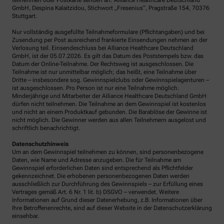
teilnehmen oder Postkarte senden an: Alliance Healthcare Deutschland
GmbH, Despina Kalaitzidou, Stichwort „Fresenius“, Pragstraße 154, 70376
Stuttgart.
Nur vollständig ausgefüllte Teilnahmeformulare (Pflichtangaben) und bei
Zusendung per Post ausreichend frankierte Einsendungen nehmen an der
Verlosung teil. Einsendeschluss bei Alliance Healthcare Deutschland
GmbH, ist der 05.07.2026. Es gilt das Datum des Poststempels bzw. das
Datum der Online-Teilnahme. Der Rechtsweg ist ausgeschlossen. Die
Teilnahme ist nur unmittelbar möglich; das heißt, eine Teilnahme über
Dritte – insbesondere sog. Gewinnspielclubs oder Gewinnspielagenturen –
ist ausgeschlossen. Pro Person ist nur eine Teilnahme möglich.
Minderjährige und Mitarbeiter der Alliance Healthcare Deutschland GmbH
dürfen nicht teilnehmen. Die Teilnahme an dem Gewinnspiel ist kostenlos
und nicht an einem Produktkauf gebunden. Die Barablöse der Gewinne ist
nicht möglich. Die Gewinner werden aus allen Teilnehmern ausgelost und
schriftlich benachrichtigt.
Datenschutzhinweis
Um an dem Gewinnspiel teilnehmen zu können, sind personenbezogene
Daten, wie Name und Adresse anzugeben. Die für Teilnahme am
Gewinnspiel erforderlichen Daten sind entsprechend als Pflichtfelder
gekennzeichnet. Die erhobenen personenbezogenen Daten werden
ausschließlich zur Durchführung des Gewinnspiels – zur Erfüllung eines
Vertrages gemäß Art. 6 Nr. 1 lit. b) DSGVO – verwendet. Weitere
Informationen auf Grund dieser Datenerhebung, z.B. Informationen über
Ihre Betroffenenrechte, sind auf dieser Website in der Datenschutzerklärung
einsehbar.