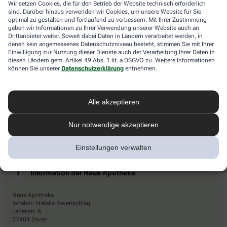
Wir setzen Cookies, die für den Betrieb der Website technisch erforderlich
das
Newsletters den Dienstleister Emarsys ein. Die Einwilligung
sind. Darüber hinaus verwenden wir Cookies, um unsere Website für Sie
Flugzeug.
kann jederzeit für die Zukunft widerrufen werden (z.B. über den
optimal zu gestalten und fortlaufend zu verbessern. Mit Ihrer Zustimmung
Abmelde-Link in jedem Newsletter). Die sonstigen
geben wir Informationen zu Ihrer Verwendung unserer Website auch an
Kontaktmöglichkeiten dafür und weitere Angaben zur
Drittanbieter weiter. Soweit dabei Daten in Ländern verarbeitet werden, in
denen kein angemessenes Datenschutzniveau besteht, stimmen Sie mit Ihrer
Datenverarbeitung finden sich in der
Datenschutzerklärung
von
Einwilligung zur Nutzung dieser Dienste auch der Verarbeitung Ihrer Daten in
AHD.
diesen Ländern gem. Artikel 49 Abs. 1 lit. a DSGVO zu. Weitere Informationen
können Sie unserer
Datenschutzerklärung
entnehmen.
* Coupon-Bedingungen: Einmalig einlösbar bis zum
31.12.2026. Mindestbestellwert: 50,00 €. Gültig auf das
gesamte Sortiment, ausgeschlossen rezeptpflichtige Produkte.
Alle akzeptieren
Nur notwendige akzeptieren
Einstellungen verwalten
Information der Neue Apotheke
Neue Apotheke
Inhaber: Natalia Ravenschlag
Labesstr. 8
27404 Zeven