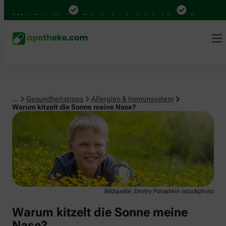
Allergien & Immunsystem
000 Mal in Deutschland
Online bei Ihrer Apotheke bestellen
Bequem zwisch
...
Gesundheitstipps
Allergien & Immunsystem
Warum kitzelt die Sonne meine Nase?
Bildquelle: Dmitry Potashkin istockphoto
Warum kitzelt die Sonne meine
Nase?