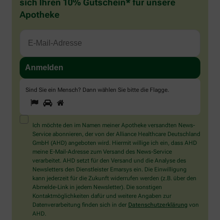
sich Ihren 10% Gutschein* für unsere
Apotheke
Sind Sie ein Mensch? Dann wählen Sie bitte
die Flagge
.
1
2
3
Sind
Sie
ein
Mensch?
Ich möchte den im Namen meiner Apotheke versandten News-
Dann
Service abonnieren, der von der Alliance Healthcare Deutschland
wählen
GmbH (AHD) angeboten wird. Hiermit willige ich ein, dass AHD
Sie
meine E-Mail-Adresse zum Versand des News-Service
bitte
verarbeitet. AHD setzt für den Versand und die Analyse des
die
Newsletters den Dienstleister Emarsys ein. Die Einwilligung
Flagge.
kann jederzeit für die Zukunft widerrufen werden (z.B. über den
Abmelde-Link in jedem Newsletter). Die sonstigen
Kontaktmöglichkeiten dafür und weitere Angaben zur
Datenverarbeitung finden sich in der
Datenschutzerklärung
von
AHD.