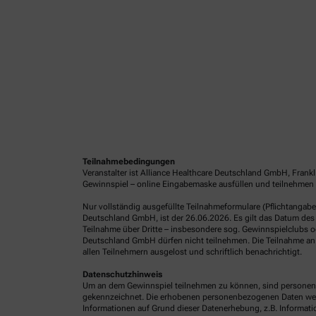
Teilnahmebedingungen
Veranstalter ist Alliance Healthcare Deutschland GmbH, Frank
Gewinnspiel – online Eingabemaske ausfüllen und teilnehmen 
Nur vollständig ausgefüllte Teilnahmeformulare (Pflichtangab
Deutschland GmbH, ist der 26.06.2026. Es gilt das Datum des 
Teilnahme über Dritte – insbesondere sog. Gewinnspielclubs od
Deutschland GmbH dürfen nicht teilnehmen. Die Teilnahme an 
allen Teilnehmern ausgelost und schriftlich benachrichtigt.
Datenschutzhinweis
Um an dem Gewinnspiel teilnehmen zu können, sind personenb
gekennzeichnet. Die erhobenen personenbezogenen Daten werde
Informationen auf Grund dieser Datenerhebung, z.B. Informatio