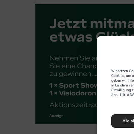
Wir setzen Coo
Cookies, um u
geben wir Inf
in Ländern ve
Einwilligung z
Abs. 1 lit. a
Alle a