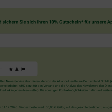
d sichern Sie sich Ihren 10% Gutschein* für unsere 
1
2
3
Sind
rn
.
Sie
ein
Mensch?
en News-Service abonnieren, der von der Alliance Healthcare Deutschland GmbH (AH
Dann
verarbeitet. AHD setzt für den Versand und die Analyse des Newsletters den Dienstle
wählen
de-Link in jedem Newsletter). Die sonstigen Kontaktmöglichkeiten dafür und weitere
Sie
bitte
den
31.12.2026. Mindestbestellwert: 50,00 €. Gültig auf das gesamte Sortiment, ausges
Stern.