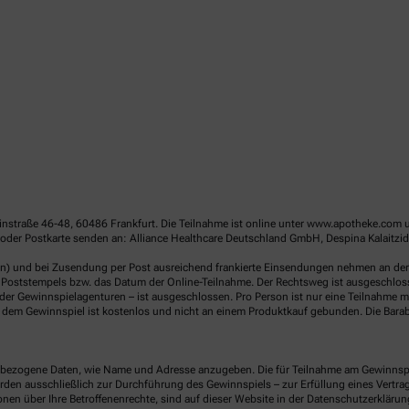
linstraße 46-48, 60486 Frankfurt. Die Teilnahme ist online unter www.apotheke.com 
oder Postkarte senden an: Alliance Healthcare Deutschland GmbH, Despina Kalaitzid
en) und bei Zusendung per Post ausreichend frankierte Einsendungen nehmen an der V
Poststempels bzw. das Datum der Online-Teilnahme. Der Rechtsweg ist ausgeschlossen
er Gewinnspielagenturen – ist ausgeschlossen. Pro Person ist nur eine Teilnahme mö
dem Gewinnspiel ist kostenlos und nicht an einem Produktkauf gebunden. Die Barab
ezogene Daten, wie Name und Adresse anzugeben. Die für Teilnahme am Gewinnspiel 
n ausschließlich zur Durchführung des Gewinnspiels – zur Erfüllung eines Vertrages
nen über Ihre Betroffenenrechte, sind auf dieser Website in der Datenschutzerklärun