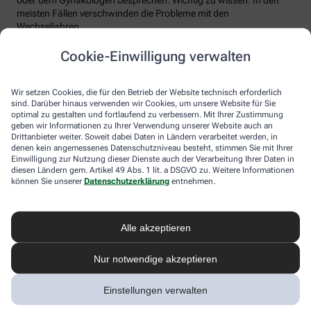
meisten Fällen verschwinden die Probleme mit den
Wechseljahren.
Voraussetzung für eine erfolgreiche Behandlung ist allerdings
Cookie-Einwilligung verwalten
immer, dass die Endometriose auch als solche erkannt wird.
Regelmäßig heftige Regelschmerzen sollten Frauen deshalb ernst
nehmen und ärztlich abklären lassen. Und sich auf keinen Fall
Wir setzen Cookies, die für den Betrieb der Website technisch erforderlich
einreden lassen, sie seien normal.
sind. Darüber hinaus verwenden wir Cookies, um unsere Website für Sie
optimal zu gestalten und fortlaufend zu verbessern. Mit Ihrer Zustimmung
geben wir Informationen zu Ihrer Verwendung unserer Website auch an
Drittanbieter weiter. Soweit dabei Daten in Ländern verarbeitet werden, in
denen kein angemessenes Datenschutzniveau besteht, stimmen Sie mit Ihrer
Einwilligung zur Nutzung dieser Dienste auch der Verarbeitung Ihrer Daten in
diesen Ländern gem. Artikel 49 Abs. 1 lit. a DSGVO zu. Weitere Informationen
können Sie unserer
Datenschutzerklärung
entnehmen.
Alle akzeptieren
Melden Sie sich hier an und sichern Sie
Nur notwendige akzeptieren
sich Ihren 10% Gutschein* für unsere
Apotheke
Einstellungen verwalten