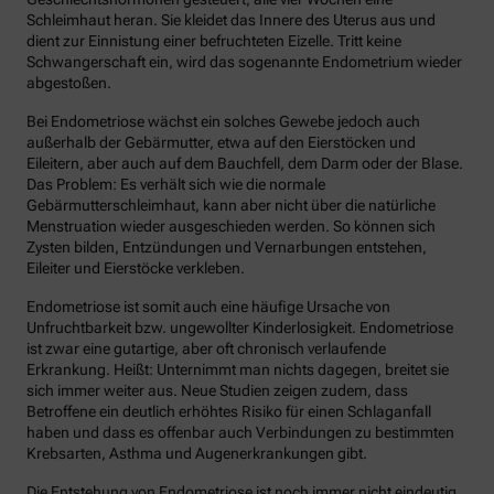
Schleimhaut heran. Sie kleidet das Innere des Uterus aus und
dient zur Einnistung einer befruchteten Eizelle. Tritt keine
Schwangerschaft ein, wird das sogenannte Endometrium wieder
abgestoßen.
Bei Endometriose wächst ein solches Gewebe jedoch auch
außerhalb der Gebärmutter, etwa auf den Eierstöcken und
Eileitern, aber auch auf dem Bauchfell, dem Darm oder der Blase.
Das Problem: Es verhält sich wie die normale
Gebärmutterschleimhaut, kann aber nicht über die natürliche
Menstruation wieder ausgeschieden werden. So können sich
Zysten bilden, Entzündungen und Vernarbungen entstehen,
Eileiter und Eierstöcke verkleben.
Endometriose ist somit auch eine häufige Ursache von
Unfruchtbarkeit bzw. ungewollter Kinderlosigkeit. Endometriose
ist zwar eine gutartige, aber oft chronisch verlaufende
Erkrankung. Heißt: Unternimmt man nichts dagegen, breitet sie
sich immer weiter aus. Neue Studien zeigen zudem, dass
Betroffene ein deutlich erhöhtes Risiko für einen Schlaganfall
haben und dass es offenbar auch Verbindungen zu bestimmten
Krebsarten, Asthma und Augenerkrankungen gibt.
Die Entstehung von Endometriose ist noch immer nicht eindeutig