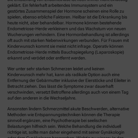
geklärt. Ein fehlerhaft arbeitendes Immunsystem und ein
gestörtes Zusammenspiel der Hormone scheinen eine Rolle zu
spielen, ebenso erbliche Faktoren. Heilbar ist die Erkrankung bis
heute nicht, aber behandelbar. Hormone können bestehende
Endometriose-Herde verkleinern und das Wachstum von neuen
Wucherungen verhindern. Eine Hormonbehandlung ist allerdings
oft auch mit starken Nebenwirkungen verbunden. Für Frauen mit
Kinderwunsch kommt sie meist nicht infrage. Operativ können
Endometriose-Herde mittels Bauchspiegelung (Laparoskopie)
erkannt und verödet oder entfernt werden.
Wer unter sehr starken Schmerzen leidet und keinen
Kinderwunsch mehr hat, kann als radikale Option auch eine
Entfernung der Gebärmutter inklusive der Eierstöcke und Eileiter in
Betracht ziehen. Das lässt die Symptome zwar dauerhaft
verschwinden, versetzt Betroffene allerdings auch von einem Tag
auf den anderen in die Wechseljahre.
Ansonsten lindern Schmerzmittel akute Beschwerden, alternative
Methoden wie Entspannungstechniken können die Therapie
sinnvoll ergänzen, eine Psychotherapie bei seelischen
Belastungen hilfreich sein. Welche Behandlung die individuell
richtige ist, sollte man daher eingehend mit seiner Gynäkologin
oder dem Gynäkologen besprechen. Wichtig zu wissen: In den