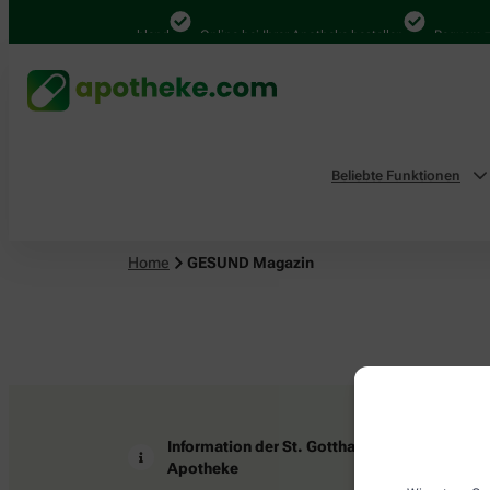
4.000 Mal in Deutschland
Online bei Ihrer Apotheke bestellen
Bequem zw
Beliebte Funktionen
Home
GESUND Magazin
Information der St. Gotthard-
Z
Apotheke