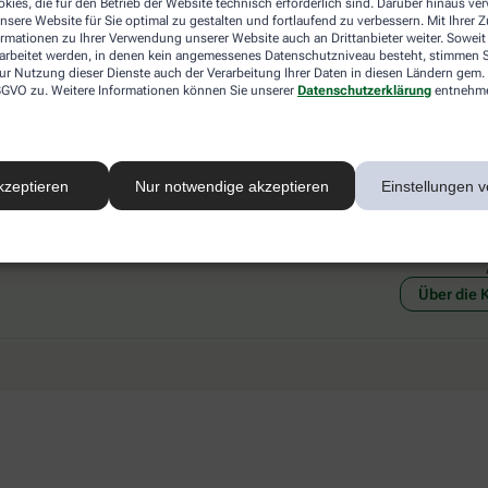
kies, die für den Betrieb der Website technisch erforderlich sind. Darüber hinaus v
 mit einer anderen akzeptierten
Abholung in der Apotheke
nsere Website für Sie optimal zu gestalten und fortlaufend zu verbessern. Mit Ihrer
art Ihrer Apotheke vor Ort.
Botendienstlieferung
ormationen zu Ihrer Verwendung unserer Website auch an Drittanbieter weiter. Soweit
rarbeitet werden, in denen kein angemessenes Datenschutzniveau besteht, stimmen Si
ur Nutzung dieser Dienste auch der Verarbeitung Ihrer Daten in diesen Ländern gem. 
 DSGVO zu. Weitere Informationen können Sie unserer
Datenschutzerklärung
entnehm
kzeptieren
Nur notwendige akzeptieren
Einstellungen v
Social Media
Ein Se
Über die 