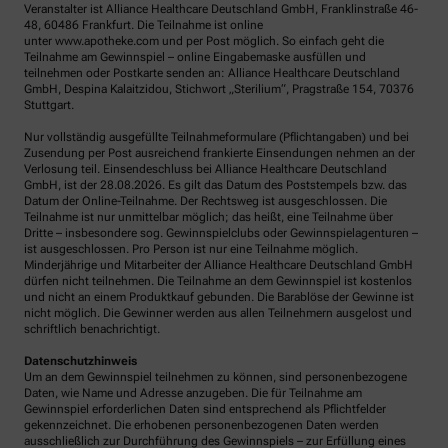
Veranstalter ist Alliance Healthcare Deutschland GmbH, Franklinstraße 46-
48, 60486 Frankfurt. Die Teilnahme ist online
unter www.apotheke.com und per Post möglich. So einfach geht die
Teilnahme am Gewinnspiel – online Eingabemaske ausfüllen und
teilnehmen oder Postkarte senden an: Alliance Healthcare Deutschland
GmbH, Despina Kalaitzidou, Stichwort „Sterilium“, Pragstraße 154, 70376
Stuttgart.
Nur vollständig ausgefüllte Teilnahmeformulare (Pflichtangaben) und bei
Zusendung per Post ausreichend frankierte Einsendungen nehmen an der
Verlosung teil. Einsendeschluss bei Alliance Healthcare Deutschland
GmbH, ist der 28.08.2026. Es gilt das Datum des Poststempels bzw. das
Datum der Online-Teilnahme. Der Rechtsweg ist ausgeschlossen. Die
Teilnahme ist nur unmittelbar möglich; das heißt, eine Teilnahme über
Dritte – insbesondere sog. Gewinnspielclubs oder Gewinnspielagenturen –
ist ausgeschlossen. Pro Person ist nur eine Teilnahme möglich.
Minderjährige und Mitarbeiter der Alliance Healthcare Deutschland GmbH
dürfen nicht teilnehmen. Die Teilnahme an dem Gewinnspiel ist kostenlos
und nicht an einem Produktkauf gebunden. Die Barablöse der Gewinne ist
nicht möglich. Die Gewinner werden aus allen Teilnehmern ausgelost und
schriftlich benachrichtigt.
Datenschutzhinweis
Um an dem Gewinnspiel teilnehmen zu können, sind personenbezogene
Daten, wie Name und Adresse anzugeben. Die für Teilnahme am
Gewinnspiel erforderlichen Daten sind entsprechend als Pflichtfelder
gekennzeichnet. Die erhobenen personenbezogenen Daten werden
ausschließlich zur Durchführung des Gewinnspiels – zur Erfüllung eines