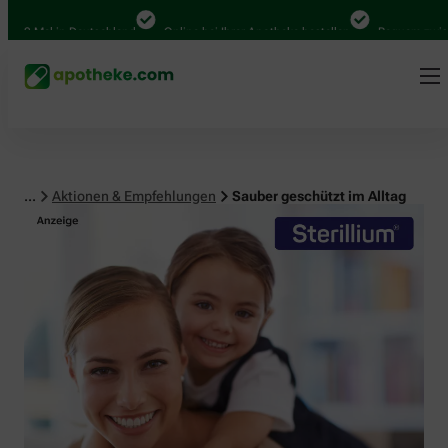
 Mal in Deutschland
Online bei Ihrer Apotheke bestellen
Bequem zwischen 
...
Aktionen & Empfehlungen
Sauber geschützt im Alltag