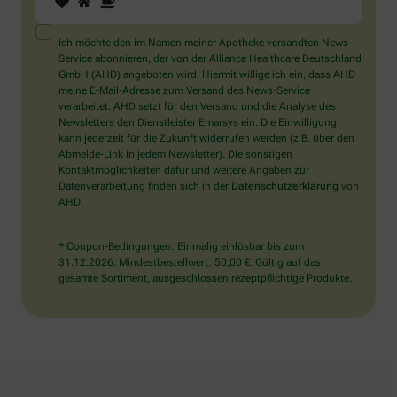
Sie
ein
Mensch?
Ich möchte den im Namen meiner Apotheke versandten News-
Dann
Service abonnieren, der von der Alliance Healthcare Deutschland
wählen
GmbH (AHD) angeboten wird. Hiermit willige ich ein, dass AHD
Sie
meine E-Mail-Adresse zum Versand des News-Service
bitte
verarbeitet. AHD setzt für den Versand und die Analyse des
die
Newsletters den Dienstleister Emarsys ein. Die Einwilligung
Tasse.
kann jederzeit für die Zukunft widerrufen werden (z.B. über den
Abmelde-Link in jedem Newsletter). Die sonstigen
Kontaktmöglichkeiten dafür und weitere Angaben zur
Datenverarbeitung finden sich in der
Datenschutzerklärung
von
AHD.
* Coupon-Bedingungen: Einmalig einlösbar bis zum
31.12.2026. Mindestbestellwert: 50,00 €. Gültig auf das
gesamte Sortiment, ausgeschlossen rezeptpflichtige Produkte.