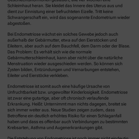
Schleimhaut heran. Sie kleidet das Innere des Uterus aus und
dient zur Einnistung einer befruchteten Eizelle. Tritt keine
Schwangerschaft ein, wird das sogenannte Endometrium wieder
abgestoßen.
Bei Endometriose wächst ein solches Gewebe jedoch auch
außerhalb der Gebärmutter, etwa auf den Eierstöcken und
Eileitern, aber auch auf dem Bauchfell, dem Darm oder der Blase.
Das Problem: Es verhält sich wie die normale
Gebärmutterschleimhaut, kann aber nicht über die natürliche
Menstruation wieder ausgeschieden werden. So können sich
Zysten bilden, Entzündungen und Vernarbungen entstehen,
Eileiter und Eierstöcke verkleben.
Endometriose ist somit auch eine häufige Ursache von
Unfruchtbarkeit bzw. ungewollter Kinderlosigkeit. Endometriose
ist zwar eine gutartige, aber oft chronisch verlaufende
Erkrankung. Heißt: Unternimmt man nichts dagegen, breitet sie
sich immer weiter aus. Neue Studien zeigen zudem, dass
Betroffene ein deutlich erhöhtes Risiko für einen Schlaganfall
haben und dass es offenbar auch Verbindungen zu bestimmten
Krebsarten, Asthma und Augenerkrankungen gibt.
Die Entstehung von Endometriose ist noch immer nicht eindeutig