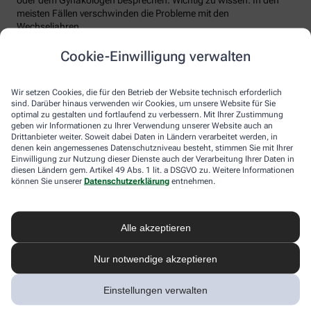
meisten Fällen verschwinden die Probleme mit den
Wechseljahren.
Voraussetzung für eine erfolgreiche Behandlung ist allerdings
Cookie-Einwilligung verwalten
immer, dass die Endometriose auch als solche erkannt wird.
Regelmäßig heftige Regelschmerzen sollten Frauen deshalb ernst
nehmen und ärztlich abklären lassen. Und sich auf keinen Fall
Wir setzen Cookies, die für den Betrieb der Website technisch erforderlich
einreden lassen, sie seien normal.
sind. Darüber hinaus verwenden wir Cookies, um unsere Website für Sie
optimal zu gestalten und fortlaufend zu verbessern. Mit Ihrer Zustimmung
geben wir Informationen zu Ihrer Verwendung unserer Website auch an
Drittanbieter weiter. Soweit dabei Daten in Ländern verarbeitet werden, in
denen kein angemessenes Datenschutzniveau besteht, stimmen Sie mit Ihrer
Einwilligung zur Nutzung dieser Dienste auch der Verarbeitung Ihrer Daten in
diesen Ländern gem. Artikel 49 Abs. 1 lit. a DSGVO zu. Weitere Informationen
können Sie unserer
Datenschutzerklärung
entnehmen.
Alle akzeptieren
Melden Sie sich hier an und sichern Sie
Nur notwendige akzeptieren
sich Ihren 10% Gutschein* für unsere
Apotheke
Einstellungen verwalten