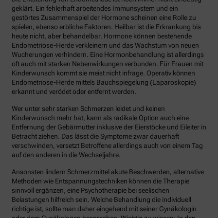
geklärt. Ein fehlerhaft arbeitendes Immunsystem und ein
gestörtes Zusammenspiel der Hormone scheinen eine Rolle zu
spielen, ebenso erbliche Faktoren. Heilbar ist die Erkrankung bis
heute nicht, aber behandelbar. Hormone können bestehende
Endometriose-Herde verkleinern und das Wachstum von neuen
Wucherungen verhindern. Eine Hormonbehandlung ist allerdings
oft auch mit starken Nebenwirkungen verbunden. Für Frauen mit
Kinderwunsch kommt sie meist nicht infrage. Operativ können
Endometriose-Herde mittels Bauchspiegelung (Laparoskopie)
erkannt und verödet oder entfernt werden.
Wer unter sehr starken Schmerzen leidet und keinen
Kinderwunsch mehr hat, kann als radikale Option auch eine
Entfernung der Gebärmutter inklusive der Eierstöcke und Eileiter in
Betracht ziehen. Das lässt die Symptome zwar dauerhaft
verschwinden, versetzt Betroffene allerdings auch von einem Tag
auf den anderen in die Wechseljahre.
Ansonsten lindern Schmerzmittel akute Beschwerden, alternative
Methoden wie Entspannungstechniken können die Therapie
sinnvoll ergänzen, eine Psychotherapie bei seelischen
Belastungen hilfreich sein. Welche Behandlung die individuell
richtige ist, sollte man daher eingehend mit seiner Gynäkologin
oder dem Gynäkologen besprechen. Wichtig zu wissen: In den