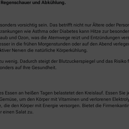
en Regenschauer und Abkühlung.
ers vorsichtig sein. Das betrifft nicht nur Ältere oder Perso
krankungen wie Asthma oder Diabetes kann Hitze zur besonder
staub und Ozon, was die Atemwege reizt und Entzündungen verst
besser in die frühen Morgenstunden oder auf den Abend verlege
tiver Nerven die natürliche Körperkühlung.
zu wenig. Dadurch steigt der Blutzuckerspiegel und das Risiko 
onders auf Ihre Gesundheit.
 Essen an heißen Tagen belastetet den Kreislauf. Essen Sie je
d Gemüse, um den Körper mit Vitaminen und verlorenen Elektroly
ate, die den Körper mit Energie versorgen. Bietet die Firmenkan
 einen Salat zu.