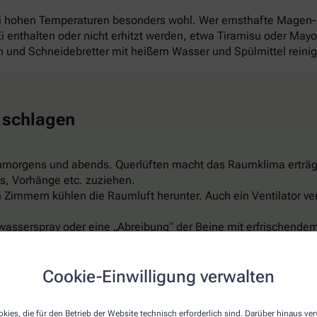
ei hohen Temperaturen besonders wohl. Wer ernsthafte Magen
 Ei enthalten oder nicht erhitzt werden, etwa Tiramisu oder Ma
und Schneidebretter mit heißem Wasser und Spülmittel reini
 schlagen
hmorgens und abends. Querlüften macht das Raumklima erträg
s, Vorhänge etc. zuziehen.
Zimmern kühlen die Raumluft herunter. Auch ein Ventilator ver
wasserspray oder eine „Abreibung“ der Beine mit erfrischendem
er feuchte Umschläge auf Arme, Beine, Stirn oder Nacken sind 
ispiel aus Leinen, reflektiert das Sonnenlicht, ist luftdurchläs
Cookie-Einwilligung verwalten
t schon für rund 150 Euro. Aber Vorsicht: Nicht zu kalt einstel
kies, die für den Betrieb der Website technisch erforderlich sind. Darüber hinaus v