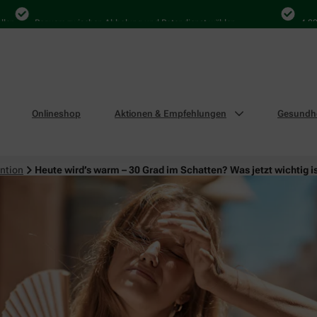
Bequem zwischen Abholung und Botendienst wählen
4.000 Mal i
Onlineshop
Aktionen & Empfehlungen
Gesundhe
ntion
Heute wird’s warm – 30 Grad im Schatten? Was jetzt wichtig i