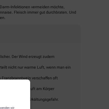
-Darm-Infektionen vermeiden möchte,
yonnaise. Fleisch immer gut durchbraten. Und
gen.
licher. Der Wind erzeugt zudem
teilt nicht nur warme Luft, wenn man ein
 Franzbranntwein verschaffen oft
eine Wohltat.
sig und lässt die Luft am Körper
len, sonst droht Erkältungsgefahr.
erwenden wir