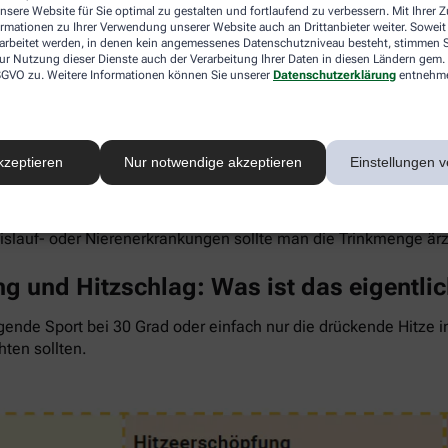
nsere Website für Sie optimal zu gestalten und fortlaufend zu verbessern. Mit Ihrer
ormationen zu Ihrer Verwendung unserer Website auch an Drittanbieter weiter. Soweit
rarbeitet werden, in denen kein angemessenes Datenschutzniveau besteht, stimmen Si
ur Nutzung dieser Dienste auch der Verarbeitung Ihrer Daten in diesen Ländern gem. 
 DSGVO zu. Weitere Informationen können Sie unserer
Datenschutzerklärung
entnehm
 um den Flüssigkeitsverlust durch Schwitzen auszugleichen. Der 
wenig, sind Kopfschmerzen und Konzentrationsprobleme meist d
kzeptieren
Nur notwendige akzeptieren
Einstellungen v
ngel auch anderen Organen zusetzt. So kann Hitzestress auch e
 Faustregel gilt: Zwei bis drei Liter täglich sollten es sein. 
rdünnte Säfte. Auch wasserreiches Obst und Gemüse wie Melon
eislauf- oder Nierenerkrankungen sollte man die Trinkmenge är
g und Hitzschlag: Was ist das eigentli
gende Sport bei 30 Grad oder einfach nur die drückende Hitze 
hten sollten.