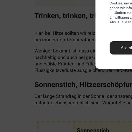
Cookies, um u
geben wir Inf
in Ländern ve
Trinken, trinken, trinken!
Einwilligung z
Abs. 1 lit. a
Klar, bei Hitze sollten wir reichlich trinken,
bei moderaten Temperaturen. Trinken wir zu 
Alle a
Weniger bekannt ist, dass ein Flüssigkeitsma
nachhaltig und auch bei gesunden Menschen. Als
ungesüßte Kräuter- und Früchtetees oder ve
Flüssigkeitsverluste ausgleichen. Bei Herz-Kr
Sonnenstich, Hitzeerschöpfun
Der lange Strandtag in der Sonne, der anstren
mitunter lebensbedrohlich sein. Worauf Sie ac