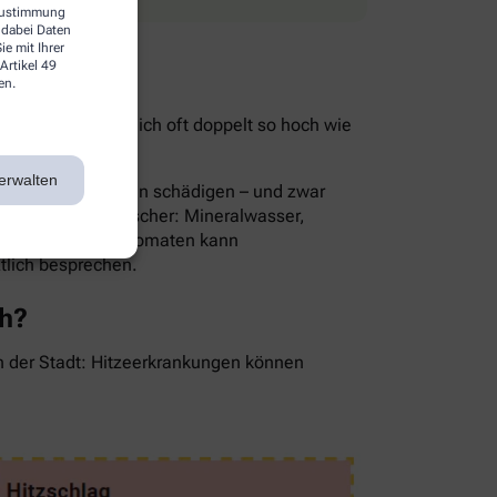
 Zustimmung
 dabei Daten
e mit Ihrer
Artikel 49
en.
ist im Sommer nämlich oft doppelt so hoch wie
ie Folge.
erwalten
rnsthaft die Nieren schädigen – und zwar
Die besten Durstlöscher: Mineralwasser,
en, Gurken oder Tomaten kann
ztlich besprechen.
ch?
in der Stadt: Hitzeerkrankungen können