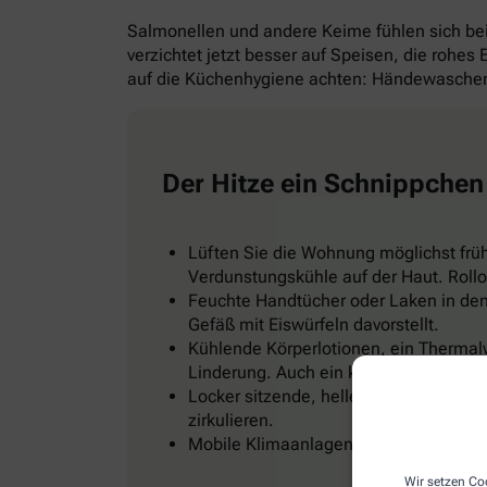
Salmonellen und andere Keime fühlen sich b
verzichtet jetzt besser auf Speisen, die rohes
auf die Küchenhygiene achten: Händewaschen 
Der Hitze ein Schnippchen
Lüften Sie die Wohnung möglichst frü
Verdunstungskühle auf der Haut. Rollo
Feuchte Handtücher oder Laken in den 
Gefäß mit Eiswürfeln davorstellt.
Kühlende Körperlotionen, ein Thermal
Linderung. Auch ein kühles Fußbad od
Locker sitzende, helle Kleidung, zum Be
zirkulieren.
Mobile Klimaanlagen gibt es im Baumark
Wir setzen Coo