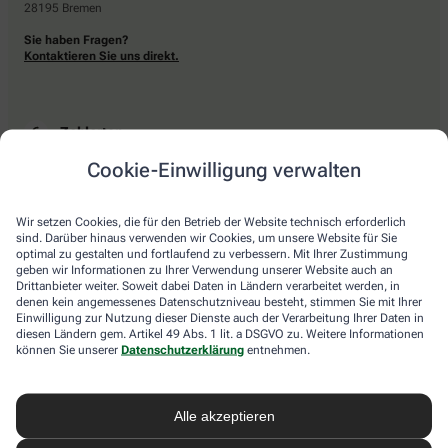
28195 Bremen
Sie haben Fragen?
Kontaktieren Sie uns direkt.
Zahlarten
Cookie-Einwilligung verwalten
Bar oder mit einer anderen akzeptierten Zahlungsart Ihrer Apotheke vor Ort.
Wir setzen Cookies, die für den Betrieb der Website technisch erforderlich
sind. Darüber hinaus verwenden wir Cookies, um unsere Website für Sie
Lieferarten
optimal zu gestalten und fortlaufend zu verbessern. Mit Ihrer Zustimmung
geben wir Informationen zu Ihrer Verwendung unserer Website auch an
Drittanbieter weiter. Soweit dabei Daten in Ländern verarbeitet werden, in
Abholung in der Apotheke
denen kein angemessenes Datenschutzniveau besteht, stimmen Sie mit Ihrer
Botendienstlieferung
Einwilligung zur Nutzung dieser Dienste auch der Verarbeitung Ihrer Daten in
diesen Ländern gem. Artikel 49 Abs. 1 lit. a DSGVO zu. Weitere Informationen
können Sie unserer
Datenschutzerklärung
entnehmen.
apotheke.com Informationen
Alle akzeptieren
Newsletter