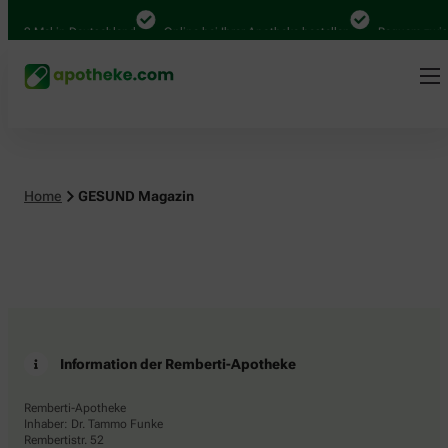
.000 Mal in Deutschland
Online bei Ihrer Apotheke bestellen
Bequem zwisc
Home
GESUND Magazin
Information der Remberti-Apotheke
Remberti-Apotheke
Inhaber: Dr. Tammo Funke
Rembertistr. 52