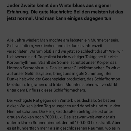
Jeder Zweite kennt den Winterblues aus eigener
Erfahrung. Die gute Nachricht: Bei den meisten ist das
jetzt normal. Und man kann einiges dagegen tun
Alle Jahre wieder: Man möchte am liebsten ein Murmeltier sein.
Sich vollfuttern, verkriechen und die dunkle Jahreszeit
verschlafen. Warum bloß sind wir jetzt so schlecht drauf? Weil wir
Lichtwesen sind. Tageslicht ist ein wichtiger Taktgeber für viele
Körperrhythmen. Strahlt die Sonne, schüttet unser Körper das
Hormon Serotonin aus. Das ist unser Glücklichmacher. Es wirkt
auf unser Gefühlssystem, bringt uns in gute Stimmung. Bei
Dunkelheit wird der Gegenspieler produziert, das Schlafhormon
Melatonin. In grauen und trüben Monaten stehen wir verstärkt
unter dem Einfluss dieses Schläfrigmachers.
Der wichtigste Rat gegen den Winterblues deshalb: Selbst bei
dicken Wolken jeden Tag rausgehen und dabei ab und zu in den
Himmel schauen. Die Helligkeit draußen beträgt selbst unter
grauen Wolken noch 7000 Lux. Das ist zwar weit weniger als
unterm klaren Sonnenhimmel, der mit 100.000 Lux strahlt. Aber
es ist hundertfach mehr als in geschlossenen Räumen, wo es in