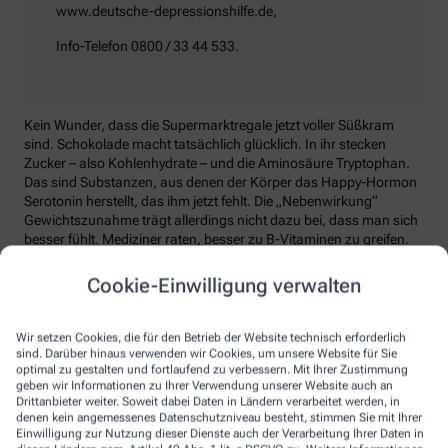
www.deutsche-depressionshilfe.de,
Info-Telefon 0800 / 33 44 533.
Kein Wunder, dass die Supermarktregale jetzt voller Süßkram
sind. Schokolade macht tatsächlich glücklich. In ihr stecken
Zucker – also Kohlenhydrate – und die Aminosäure Tryptophan.
Das sind Substanzen, aus denen der Körper das Happy-Hormon
Serotonin herstellt, das ihm jetzt fehlt. Die „Nebenwirkung“
Gewichtszunahme trägt allerdings nicht dazu bei, dass man sich
besser fühlt. Mediziner raten, besser zu B-Vitaminen zu greifen.
Die liefern unter anderem Baustoffe für Serotonin, fördern den
Energiestoffwechsel und unterstützen die Stressverarbeitung.
Cookie-Einwilligung verwalten
Kontraproduktiv beim Wintertief: sich einzuigeln und
zurückzuziehen. Im Gegenteil: Aktiv zu bleiben, mit Familie und
Wir setzen Cookies, die für den Betrieb der Website technisch erforderlich
Freunden etwas zu unternehmen, viel frische Luft zu tanken und
sind. Darüber hinaus verwenden wir Cookies, um unsere Website für Sie
sich zum Beispiel mit seinem Hobby intensiv zu beschäftigen, hebt
optimal zu gestalten und fortlaufend zu verbessern. Mit Ihrer Zustimmung
geben wir Informationen zu Ihrer Verwendung unserer Website auch an
die Laune. Dabei hilft, sich jeden Sonntag zu notieren, was man in
Drittanbieter weiter. Soweit dabei Daten in Ländern verarbeitet werden, in
der kommenden Woche Schönes machen will.
denen kein angemessenes Datenschutzniveau besteht, stimmen Sie mit Ihrer
Einwilligung zur Nutzung dieser Dienste auch der Verarbeitung Ihrer Daten in
Sommer-Feeling lässt sich auch zurückholen: mit anderen in