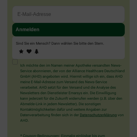
Sind Sie ein Mensch? Dann wählen Sie bitte
den Stern
.
1
2
3
Sind
Sie
ein
Mensch?
Ich möchte den im Namen meiner Apotheke versandten News-
Dann
Service abonnieren, der von der Alliance Healthcare Deutschland
wählen
GmbH (AHD) angeboten wird. Hiermit willige ich ein, dass AHD
Sie
meine E-Mail-Adresse zum Versand des News-Service
bitte
verarbeitet. AHD setzt für den Versand und die Analyse des
den
Newsletters den Dienstleister Emarsys ein. Die Einwilligung
Stern.
kann jederzeit für die Zukunft widerrufen werden (z.B. über den
Abmelde-Link in jedem Newsletter). Die sonstigen
Kontaktmöglichkeiten dafür und weitere Angaben zur
Datenverarbeitung finden sich in der
Datenschutzerklärung
von
AHD.
* Coupon-Bedingungen: Einmalig einlösbar bis zum