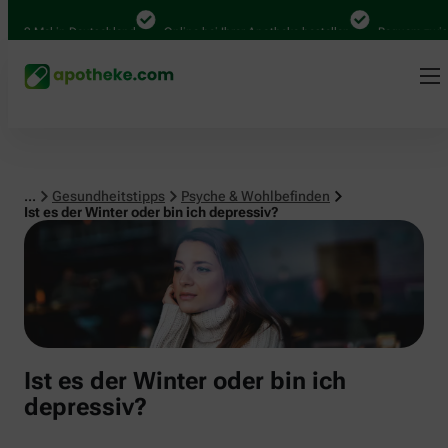
Psyche & Wohlbefinden
00 Mal in Deutschland
Online bei Ihrer Apotheke bestellen
Bequem zwischen
...
Gesundheitstipps
Psyche & Wohlbefinden
Ist es der Winter oder bin ich depressiv?
Ist es der Winter oder bin ich
depressiv?