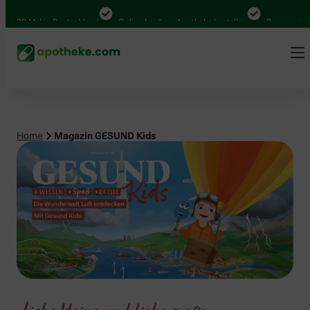
 in Deutschland
Online bei Ihrer Apotheke bestellen
Bequem zwischen Abho
Home
Magazin GESUND Kids