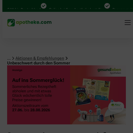
0 Mal in Deutschland
Online bei Ihrer Apotheke bestellen
Bequem zwischen
...
Aktionen & Empfehlungen
Unbeschwert durch den Sommer