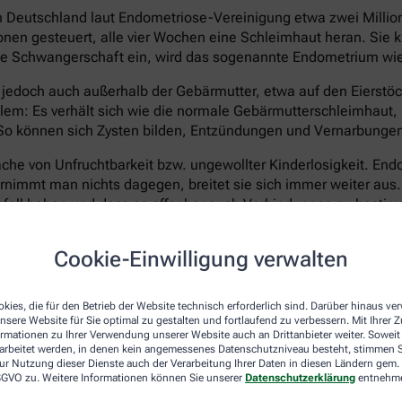
 in Deutschland laut Endometriose-Vereinigung etwa zwei Milli
en gesteuert, alle vier Wochen eine Schleimhaut heran. Sie kl
 keine Schwangerschaft ein, wird das sogenannte Endometrium w
edoch auch außerhalb der Gebärmutter, etwa auf den Eierstöck
em: Es verhält sich wie die normale Gebärmutterschleimhaut, k
 können sich Zysten bilden, Entzündungen und Vernarbungen e
he von Unfruchtbarkeit bzw. ungewollter Kinderlosigkeit. Endom
ernimmt man nichts dagegen, breitet sie sich immer weiter aus
ganfall haben und dass es offenbar auch Verbindungen zu best
Cookie-Einwilligung verwalten
er nicht eindeutig geklärt. Ein fehlerhaft arbeitendes Immun
o erbliche Faktoren. Heilbar ist die Erkrankung bis heute nic
nd das Wachstum von neuen Wucherungen verhindern. Eine Hor
kies, die für den Betrieb der Website technisch erforderlich sind. Darüber hinaus v
n mit Kinderwunsch kommt sie meist nicht infrage. Operativ 
nsere Website für Sie optimal zu gestalten und fortlaufend zu verbessern. Mit Ihrer
ormationen zu Ihrer Verwendung unserer Website auch an Drittanbieter weiter. Soweit
erödet oder entfernt werden.
rarbeitet werden, in denen kein angemessenes Datenschutzniveau besteht, stimmen Si
ur Nutzung dieser Dienste auch der Verarbeitung Ihrer Daten in diesen Ländern gem. 
keinen Kinderwunsch mehr hat, kann als radikale Option auch e
 DSGVO zu. Weitere Informationen können Sie unserer
Datenschutzerklärung
entnehm
as lässt die Symptome zwar dauerhaft verschwinden, versetzt Be