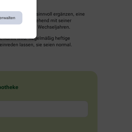
en die Therapie sinnvoll ergänzen, eine
erwalten
lte man daher eingehend mit seiner
 Probleme mit den Wechseljahren.
 erkannt wird. Regelmäßig heftige
einreden lassen, sie seien normal.
Apotheke