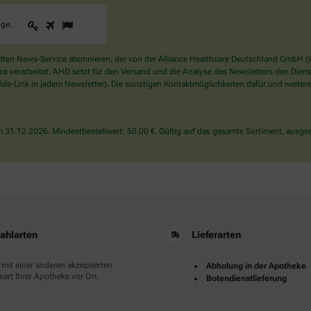
1
2
3
Sind
gge
.
Sie
ein
Mensch?
en News-Service abonnieren, der von der Alliance Healthcare Deutschland GmbH (AH
Dann
verarbeitet. AHD setzt für den Versand und die Analyse des Newsletters den Dienstle
wählen
de-Link in jedem Newsletter). Die sonstigen Kontaktmöglichkeiten dafür und weitere
Sie
bitte
die
31.12.2026. Mindestbestellwert: 50,00 €. Gültig auf das gesamte Sortiment, ausges
Flagge.
ahlarten
Lieferarten
 mit einer anderen akzeptierten
Abholung in der Apotheke
art Ihrer Apotheke vor Ort.
Botendienstlieferung