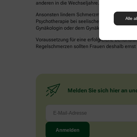
anderen in die Wechseljahre.
Ansonsten lindern Schmerzmittel akute Besch
Alle a
Psychotherapie bei seelischen Belastungen hilf
Gynäkologin oder dem Gynäkologen besprechen
Voraussetzung für eine erfolgreiche Behandlun
Regelschmerzen sollten Frauen deshalb ernst n
Melden Sie sich hier an un