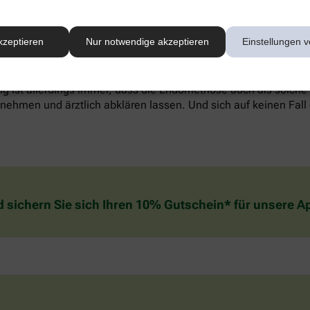
werden, alternative Methoden wie Entspannungstechniken könn
kzeptieren
Nur notwendige akzeptieren
Einstellungen v
reich sein. Welche Behandlung die individuell richtige ist, sol
. Wichtig zu wissen: In den meisten Fällen verschwinden die
g ist allerdings immer, dass die Endometriose auch als solche
ehmen und ärztlich abklären lassen. Und sich auf keinen Fall 
d sichern Sie sich Ihren 10% Gutschein* für unsere 