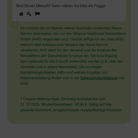
Sind Sie ein Mensch? Dann wählen Sie bitte
die Flagge
.
1
2
3
Sind
Sie
ein
Mensch?
Ich möchte den im Namen meiner Apotheke versandten News-
Dann
Service abonnieren, der von der Alliance Healthcare Deutschland
wählen
GmbH (AHD) angeboten wird. Hiermit willige ich ein, dass AHD
Sie
meine E-Mail-Adresse zum Versand des News-Service
bitte
verarbeitet. AHD setzt für den Versand und die Analyse des
die
Newsletters den Dienstleister Emarsys ein. Die Einwilligung
Flagge.
kann jederzeit für die Zukunft widerrufen werden (z.B. über den
Abmelde-Link in jedem Newsletter). Die sonstigen
Kontaktmöglichkeiten dafür und weitere Angaben zur
Datenverarbeitung finden sich in der
Datenschutzerklärung
von
AHD.
* Coupon-Bedingungen: Einmalig einlösbar bis zum
31.12.2026. Mindestbestellwert: 50,00 €. Gültig auf das
gesamte Sortiment, ausgeschlossen rezeptpflichtige Produkte.