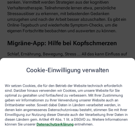
senken. Vermittelt werden Strategien aus der kognitiven
Verhaltenstherapie. Teilnehmende lernen etwa, persönliche
Stressauslöser zu erkennen, mit belastenden Gedanken
umzugehen und nach der Arbeit besser abzuschalten. Es gibt ein
Online-Tagebuch und wiederholte Symptom-Checks, um die
eigenen Fortschritte beobachten und auswerten zu können.
Migräne-App: Hilfe bei Kopfschmerzen
Schlaf, Ernährung, Bewegung, Stress … All das kann Einfluss auf
schmerzhafte Migräne-Attacken haben. Mit der Migräne-App der
renommierten Schmerzklinik Kiel lässt sich übersichtlich
Cookie-Einwilligung verwalten
festhalten, wann die Anfälle mit welchen Symptomen auftreten.
Das kann helfen, persönliche Muster zu erkennen und die
Attacken besser zu behandeln, etwa durch den optimalen
Wir setzen Cookies, die für den Betrieb der Website technisch erforderlich
Einnahmezeitpunkt von Migräne-Medikamenten. Darüber hinaus
sind. Darüber hinaus verwenden wir Cookies, um unsere Website für Sie
stellt die App viele nützliche Informationen zu Migräne bereit
optimal zu gestalten und fortlaufend zu verbessern. Mit Ihrer Zustimmung
sowie aktive Verfahren zur Entspannung und Stressbewältigung.
geben wir Informationen zu Ihrer Verwendung unserer Website auch an
Drittanbieter weiter. Soweit dabei Daten in Ländern verarbeitet werden, in
denen kein angemessenes Datenschutzniveau besteht, stimmen Sie mit Ihrer
Aimo gesund bewegt: Digitaler Personal
Einwilligung zur Nutzung dieser Dienste auch der Verarbeitung Ihrer Daten in
Trainer
diesen Ländern gem. Artikel 49 Abs. 1 lit. a DSGVO zu. Weitere Informationen
können Sie unserer
Datenschutzerklärung
entnehmen.
Trainings-Apps gibt es viele. Diese hier ist anders. Kern des