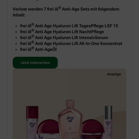
®
Verlost werden 7 frei öl
Anti-Age Sets mit folgendem
Inhalt:
®
frei öl
Anti Age Hyaluron Lift TagesPflege LSF 15
®
frei öl
Anti Age Hyaluron Lift NachtPflege
®
frei öl
Anti Age Hyaluron Lift IntensivSerum
®
frei öl
Anti Age Hyaluron Lift All-In-One Konzentrat
®
frei öl
Anti-AgeÖl
Jetzt mitmachen