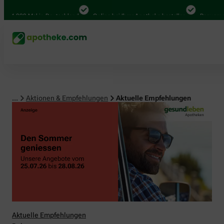
00 Mal in Deutschland
Online bei Ihrer Apotheke bestellen
Bequem zwische
...
Aktionen & Empfehlungen
Aktuelle Empfehlungen
Aktuelle Empfehlungen