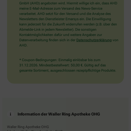
wählen
GmbH (AHD) angeboten wird. Hiermit willige ich ein, dass AHD
Sie
meine E-Mail-Adresse zum Versand des News-Service
bitte
verarbeitet. AHD setzt für den Versand und die Analyse des
den
Newsletters den Dienstleister Emarsys ein. Die Einwilligung
Stern.
kann jederzeit für die Zukunft widerrufen werden (z.B. über den
Abmelde-Link in jedem Newsletter). Die sonstigen
Kontaktmöglichkeiten dafür und weitere Angaben zur
Datenverarbeitung finden sich in der
Datenschutzerklärung
von
AHD.
* Coupon-Bedingungen: Einmalig einlösbar bis zum
31.12.2026. Mindestbestellwert: 50,00 €. Gültig auf das
gesamte Sortiment, ausgeschlossen rezeptpflichtige Produkte.
Information der Waller Ring Apotheke OHG
Waller Ring Apotheke OHG