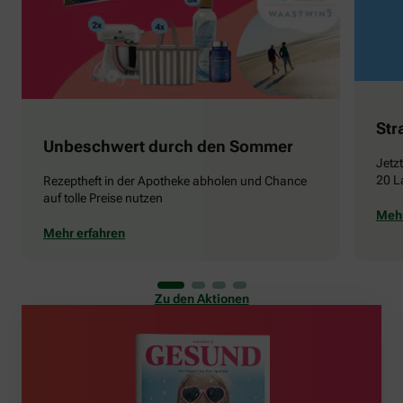
Str
Unbeschwert durch den Sommer
Jetz
20 L
Rezeptheft in der Apotheke abholen und Chance
auf tolle Preise nutzen
Mehr
Mehr erfahren
Zu den Aktionen