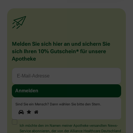
Melden Sie sich hier an und sichern Sie
sich Ihren 10% Gutschein* für unsere
Apotheke
Sind Sie ein Mensch? Dann wählen Sie bitte
den Stern
.
1
2
3
Sind
Sie
ein
Mensch?
Ich möchte den im Namen meiner Apotheke versandten News-
Dann
Service abonnieren, der von der Alliance Healthcare Deutschland