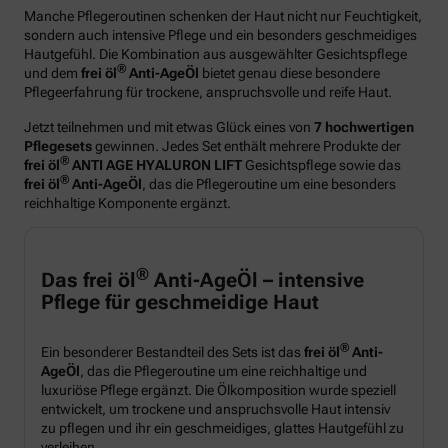
Manche Pflegeroutinen schenken der Haut nicht nur Feuchtigkeit,
sondern auch intensive Pflege und ein besonders geschmeidiges
Hautgefühl. Die Kombination aus ausgewählter Gesichtspflege
®
und dem
frei öl
Anti-AgeÖl
bietet genau diese besondere
Pflegeerfahrung für trockene, anspruchsvolle und reife Haut.
Jetzt teilnehmen und mit etwas Glück eines von
7 hochwertigen
Pflegesets
gewinnen. Jedes Set enthält mehrere Produkte der
®
frei öl
ANTI AGE HYALURON LIFT
Gesichtspflege sowie das
®
frei öl
Anti-AgeÖl
, das die Pflegeroutine um eine besonders
reichhaltige Komponente ergänzt.
®
Das frei öl
Anti-AgeÖl – intensive
Pflege für geschmeidige Haut
®
Ein besonderer Bestandteil des Sets ist das
frei öl
Anti-
AgeÖl
, das die Pflegeroutine um eine reichhaltige und
luxuriöse Pflege ergänzt. Die Ölkomposition wurde speziell
entwickelt, um trockene und anspruchsvolle Haut intensiv
zu pflegen und ihr ein geschmeidiges, glattes Hautgefühl zu
verleihen.