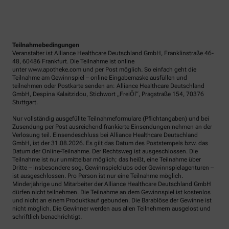
Teilnahmebedingungen
Veranstalter ist Alliance Healthcare Deutschland GmbH, Franklinstraße 46-
48, 60486 Frankfurt. Die Teilnahme ist online
unter www.apotheke.com und per Post möglich. So einfach geht die
Teilnahme am Gewinnspiel – online Eingabemaske ausfüllen und
teilnehmen oder Postkarte senden an: Alliance Healthcare Deutschland
GmbH, Despina Kalaitzidou, Stichwort „FreiÖl“, Pragstraße 154, 70376
Stuttgart.
Nur vollständig ausgefüllte Teilnahmeformulare (Pflichtangaben) und bei
Zusendung per Post ausreichend frankierte Einsendungen nehmen an der
Verlosung teil. Einsendeschluss bei Alliance Healthcare Deutschland
GmbH, ist der 31.08.2026. Es gilt das Datum des Poststempels bzw. das
Datum der Online-Teilnahme. Der Rechtsweg ist ausgeschlossen. Die
Teilnahme ist nur unmittelbar möglich; das heißt, eine Teilnahme über
Dritte – insbesondere sog. Gewinnspielclubs oder Gewinnspielagenturen –
ist ausgeschlossen. Pro Person ist nur eine Teilnahme möglich.
Minderjährige und Mitarbeiter der Alliance Healthcare Deutschland GmbH
dürfen nicht teilnehmen. Die Teilnahme an dem Gewinnspiel ist kostenlos
und nicht an einem Produktkauf gebunden. Die Barablöse der Gewinne ist
nicht möglich. Die Gewinner werden aus allen Teilnehmern ausgelost und
schriftlich benachrichtigt.