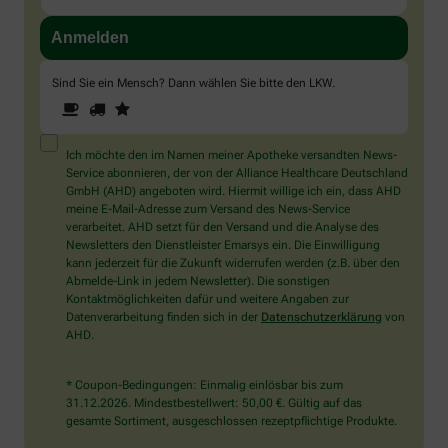
Sind Sie ein Mensch? Dann wählen Sie bitte
den LKW
.
1
2
3
Sind
Sie
ein
Mensch?
Ich möchte den im Namen meiner Apotheke versandten News-
Dann
Service abonnieren, der von der Alliance Healthcare Deutschland
wählen
GmbH (AHD) angeboten wird. Hiermit willige ich ein, dass AHD
Sie
meine E-Mail-Adresse zum Versand des News-Service
bitte
verarbeitet. AHD setzt für den Versand und die Analyse des
den
Newsletters den Dienstleister Emarsys ein. Die Einwilligung
LKW.
kann jederzeit für die Zukunft widerrufen werden (z.B. über den
Abmelde-Link in jedem Newsletter). Die sonstigen
Kontaktmöglichkeiten dafür und weitere Angaben zur
Datenverarbeitung finden sich in der
Datenschutzerklärung
von
AHD.
* Coupon-Bedingungen: Einmalig einlösbar bis zum
31.12.2026. Mindestbestellwert: 50,00 €. Gültig auf das
gesamte Sortiment, ausgeschlossen rezeptpflichtige Produkte.