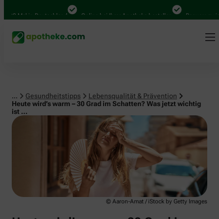
Lebensqualität & Prävention
00 Mal in Deutschland
Online bei Ihrer Apotheke bestellen
Bequem zwischen
...
Gesundheitstipps
Lebensqualität & Prävention
Heute wird’s warm – 30 Grad im Schatten? Was jetzt wichtig
ist …
© Aaron-Amat / iStock by Getty Images