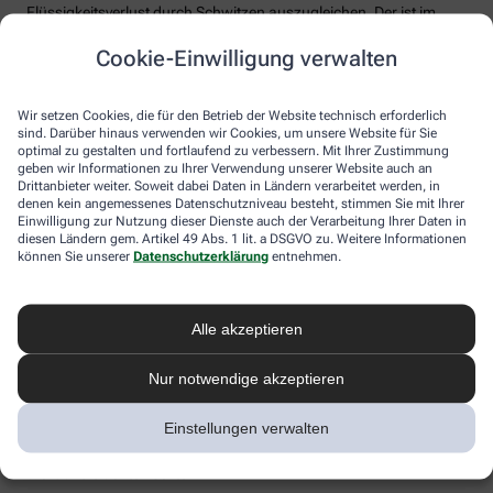
Flüssigkeitsverlust durch Schwitzen auszugleichen. Der ist im
Sommer nämlich oft doppelt so hoch wie bei moderaten
Cookie-Einwilligung verwalten
Temperaturen. Trinken wir zu wenig, sind Kopfschmerzen und
Konzentrationsprobleme meist die Folge.
Weniger bekannt ist, dass ein Flüssigkeitsmangel auch anderen
Wir setzen Cookies, die für den Betrieb der Website technisch erforderlich
sind. Darüber hinaus verwenden wir Cookies, um unsere Website für Sie
Organen zusetzt. So kann Hitzestress auch ernsthaft die Nieren
optimal zu gestalten und fortlaufend zu verbessern. Mit Ihrer Zustimmung
schädigen – und zwar nachhaltig und auch bei gesunden
geben wir Informationen zu Ihrer Verwendung unserer Website auch an
Menschen. Als Faustregel gilt: Zwei bis drei Liter täglich sollten es
Drittanbieter weiter. Soweit dabei Daten in Ländern verarbeitet werden, in
sein. Die besten Durstlöscher: Mineralwasser, ungesüßte Kräuter-
denen kein angemessenes Datenschutzniveau besteht, stimmen Sie mit Ihrer
und Früchtetees oder verdünnte Säfte. Auch wasserreiches Obst
Einwilligung zur Nutzung dieser Dienste auch der Verarbeitung Ihrer Daten in
und Gemüse wie Melonen, Gurken oder Tomaten kann
diesen Ländern gem. Artikel 49 Abs. 1 lit. a DSGVO zu. Weitere Informationen
können Sie unserer
Datenschutzerklärung
entnehmen.
Flüssigkeitsverluste ausgleichen. Bei Herz-Kreislauf- oder
Nierenerkrankungen sollte man die Trinkmenge ärztlich
besprechen.
Alle akzeptieren
Sonnenstich, Hitzeerschöpfung und
Hitzschlag: Was ist das eigentlich?
Nur notwendige akzeptieren
Der lange Strandtag in der Sonne, der anstrengende Sport bei 30
Einstellungen verwalten
Grad oder einfach nur die drückende Hitze in der Stadt:
Hitzeerkrankungen können mitunter lebensbedrohlich sein.
Worauf Sie achten sollten.