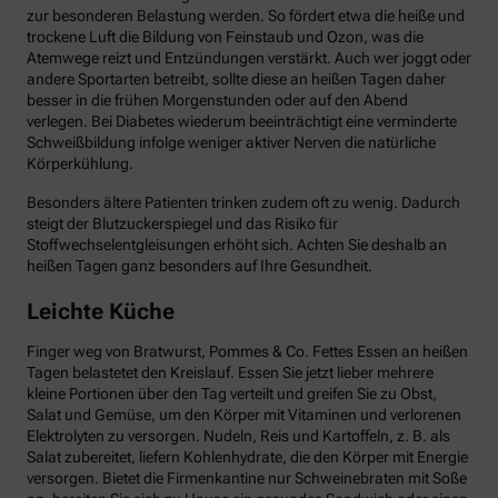
zur besonderen Belastung werden. So fördert etwa die heiße und
trockene Luft die Bildung von Feinstaub und Ozon, was die
Atemwege reizt und Entzündungen verstärkt. Auch wer joggt oder
andere Sportarten betreibt, sollte diese an heißen Tagen daher
besser in die frühen Morgenstunden oder auf den Abend
verlegen. Bei Diabetes wiederum beeinträchtigt eine verminderte
Schweißbildung infolge weniger aktiver Nerven die natürliche
Körperkühlung.
Besonders ältere Patienten trinken zudem oft zu wenig. Dadurch
steigt der Blutzuckerspiegel und das Risiko für
Stoffwechselentgleisungen erhöht sich. Achten Sie deshalb an
heißen Tagen ganz besonders auf Ihre Gesundheit.
Leichte Küche
Finger weg von Bratwurst, Pommes & Co. Fettes Essen an heißen
Tagen belastetet den Kreislauf. Essen Sie jetzt lieber mehrere
kleine Portionen über den Tag verteilt und greifen Sie zu Obst,
Salat und Gemüse, um den Körper mit Vitaminen und verlorenen
Elektrolyten zu versorgen. Nudeln, Reis und Kartoffeln, z. B. als
Salat zubereitet, liefern Kohlenhydrate, die den Körper mit Energie
versorgen. Bietet die Firmenkantine nur Schweinebraten mit Soße