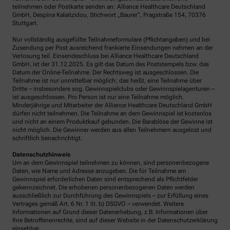
teilnehmen oder Postkarte senden an: Alliance Healthcare Deutschland
GmbH, Despina Kalaitzidou, Stichwort „Baurer“, Pragstraße 154, 70376
Stuttgart.
Nur vollständig ausgefüllte Teilnahmeformulare (Pflichtangaben) und bei
Zusendung per Post ausreichend frankierte Einsendungen nehmen an der
Verlosung teil. Einsendeschluss bei Alliance Healthcare Deutschland
GmbH, ist der 31.12.2025. Es gilt das Datum des Poststempels bzw. das
Datum der Online-Teilnahme. Der Rechtsweg ist ausgeschlossen. Die
Teilnahme ist nur unmittelbar möglich; das heißt, eine Teilnahme über
Dritte – insbesondere sog. Gewinnspielclubs oder Gewinnspielagenturen –
ist ausgeschlossen. Pro Person ist nur eine Teilnahme möglich.
Minderjährige und Mitarbeiter der Alliance Healthcare Deutschland GmbH
dürfen nicht teilnehmen. Die Teilnahme an dem Gewinnspiel ist kostenlos
und nicht an einem Produktkauf gebunden. Die Barablöse der Gewinne ist
nicht möglich. Die Gewinner werden aus allen Teilnehmern ausgelost und
schriftlich benachrichtigt.
Datenschutzhinweis
Um an dem Gewinnspiel teilnehmen zu können, sind personenbezogene
Daten, wie Name und Adresse anzugeben. Die für Teilnahme am
Gewinnspiel erforderlichen Daten sind entsprechend als Pflichtfelder
gekennzeichnet. Die erhobenen personenbezogenen Daten werden
ausschließlich zur Durchführung des Gewinnspiels – zur Erfüllung eines
Vertrages gemäß Art. 6 Nr. 1 lit. b) DSGVO – verwendet. Weitere
Informationen auf Grund dieser Datenerhebung, z.B. Informationen über
Ihre Betroffenenrechte, sind auf dieser Website in der Datenschutzerklärung
einsehbar.