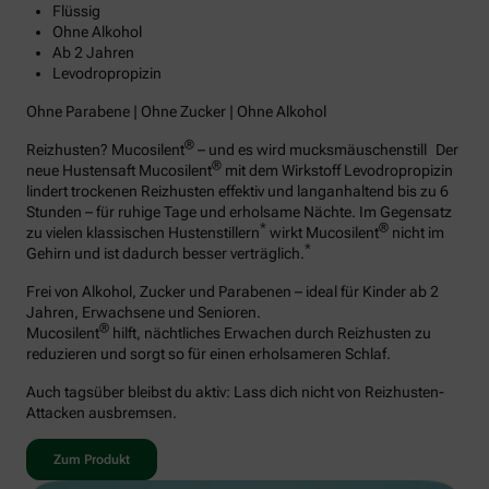
Flüssig
Ohne Alkohol
Ab 2 Jahren
Levodropropizin
Ohne Parabene | Ohne Zucker | Ohne Alkohol
®
Reizhusten? Mucosilent
– und es wird mucksmäuschenstill Der
®
neue Hustensaft Mucosilent
mit dem Wirkstoff Levodropropizin
lindert trockenen Reizhusten effektiv und langanhaltend bis zu 6
Stunden – für ruhige Tage und erholsame Nächte. Im Gegensatz
*
®
zu vielen klassischen Hustenstillern
wirkt Mucosilent
nicht im
*
Gehirn und ist dadurch besser verträglich.
Frei von Alkohol, Zucker und Parabenen – ideal für Kinder ab 2
Jahren, Erwachsene und Senioren.
®
Mucosilent
hilft, nächtliches Erwachen durch Reizhusten zu
reduzieren und sorgt so für einen erholsameren Schlaf.
Auch tagsüber bleibst du aktiv: Lass dich nicht von Reizhusten-
Attacken ausbremsen.
Zum Produkt