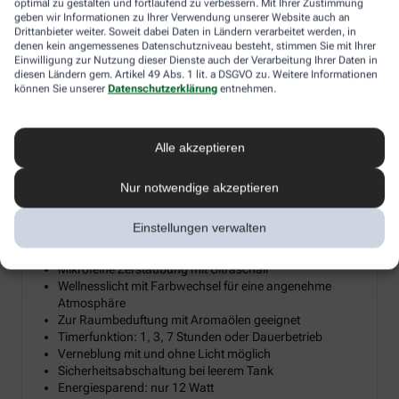
optimal zu gestalten und fortlaufend zu verbessern. Mit Ihrer Zustimmung
geben wir Informationen zu Ihrer Verwendung unserer Website auch an
Diesen Herbst verlosen wir 15 hochwertige Diffusoren für
Drittanbieter weiter. Soweit dabei Daten in Ländern verarbeitet werden, in
ätherische Öle, damit Sie sich zuhause Ihre persönliche
denen kein angemessenes Datenschutzniveau besteht, stimmen Sie mit Ihrer
Einwilligung zur Nutzung dieser Dienste auch der Verarbeitung Ihrer Daten in
Wohlfühloase erschaffen können. Ein Diffusor verwandelt
diesen Ländern gem. Artikel 49 Abs. 1 lit. a DSGVO zu. Weitere Informationen
ätherische Öle in eine sanfte Duftwolke, die Reizhusten lindert, die
können Sie unserer
Datenschutzerklärung
entnehmen.
Raumluft befeuchtet und so gerade im Winter trockener
Heizungsluft entgegenwirkt. Machen Sie mit und holen Sie sich
mit etwas Glück die wohltuende Kraft der Aromen und Öle direkt
ins Wohnzimmer.
Alle akzeptieren
Nur notwendige akzeptieren
Aroma Diffuser mit LED-Farblicht &
Einstellungen verwalten
²
Timerfunktion bis 20 m
Mikrofeine Zerstäubung mit Ultraschall
Wellnesslicht mit Farbwechsel für eine angenehme
Atmosphäre
Zur Raumbeduftung mit Aromaölen geeignet
Timerfunktion: 1, 3, 7 Stunden oder Dauerbetrieb
Verneblung mit und ohne Licht möglich
Sicherheitsabschaltung bei leerem Tank
Energiesparend: nur 12 Watt