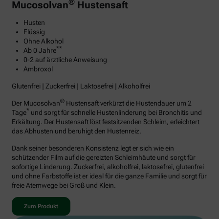
®
Mucosolvan
Hustensaft
Husten
Flüssig
Ohne Alkohol
**
Ab 0 Jahre
0-2 auf ärztliche Anweisung
Ambroxol
Glutenfrei | Zuckerfrei | Laktosefrei | Alkoholfrei
®
Der Mucosolvan
Hustensaft verkürzt die Hustendauer um 2
*
Tage
und sorgt für schnelle Hustenlinderung bei Bronchitis und
Erkältung. Der Hustensaft löst festsitzenden Schleim, erleichtert
das Abhusten und beruhigt den Hustenreiz.
Dank seiner besonderen Konsistenz legt er sich wie ein
schützender Film auf die gereizten Schleimhäute und sorgt für
sofortige Linderung. Zuckerfrei, alkoholfrei, laktosefrei, glutenfrei
und ohne Farbstoffe ist er ideal für die ganze Familie und sorgt für
freie Atemwege bei Groß und Klein.
Zum Produkt