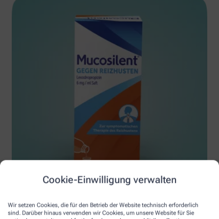
Cookie-Einwilligung verwalten
Gewinnen Sie einen von 15 Diffusoren mit
Wir setzen Cookies, die für den Betrieb der Website technisch erforderlich
sind. Darüber hinaus verwenden wir Cookies, um unsere Website für Sie
Muscosolvan