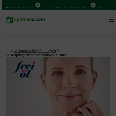
Mal in Deutschland
Online bei Ihrer Apotheke bestellen
Bequem zwischen A
...
Aktionen & Empfehlungen
Luxuspflege für anspruchsvolle Haut