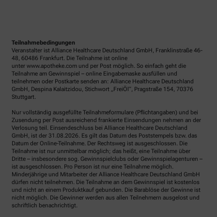
Teilnahmebedingungen
Veranstalter ist Alliance Healthcare Deutschland GmbH, Franklinstraße 46-
48, 60486 Frankfurt. Die Teilnahme ist online
unter www.apotheke.com und per Post möglich. So einfach geht die
Teilnahme am Gewinnspiel – online Eingabemaske ausfüllen und
teilnehmen oder Postkarte senden an: Alliance Healthcare Deutschland
GmbH, Despina Kalaitzidou, Stichwort „FreiÖl“, Pragstraße 154, 70376
Stuttgart.
Nur vollständig ausgefüllte Teilnahmeformulare (Pflichtangaben) und bei
Zusendung per Post ausreichend frankierte Einsendungen nehmen an der
Verlosung teil. Einsendeschluss bei Alliance Healthcare Deutschland
GmbH, ist der 31.08.2026. Es gilt das Datum des Poststempels bzw. das
Datum der Online-Teilnahme. Der Rechtsweg ist ausgeschlossen. Die
Teilnahme ist nur unmittelbar möglich; das heißt, eine Teilnahme über
Dritte – insbesondere sog. Gewinnspielclubs oder Gewinnspielagenturen –
ist ausgeschlossen. Pro Person ist nur eine Teilnahme möglich.
Minderjährige und Mitarbeiter der Alliance Healthcare Deutschland GmbH
dürfen nicht teilnehmen. Die Teilnahme an dem Gewinnspiel ist kostenlos
und nicht an einem Produktkauf gebunden. Die Barablöse der Gewinne ist
nicht möglich. Die Gewinner werden aus allen Teilnehmern ausgelost und
schriftlich benachrichtigt.