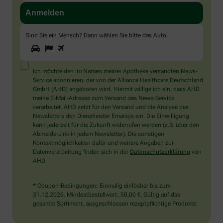
Sind Sie ein Mensch? Dann wählen Sie bitte
das Auto
.
1
2
3
Sind
Sie
ein
Mensch?
Ich möchte den im Namen meiner Apotheke versandten News-
Dann
Service abonnieren, der von der Alliance Healthcare Deutschland
wählen
GmbH (AHD) angeboten wird. Hiermit willige ich ein, dass AHD
Sie
meine E-Mail-Adresse zum Versand des News-Service
bitte
verarbeitet. AHD setzt für den Versand und die Analyse des
das
Newsletters den Dienstleister Emarsys ein. Die Einwilligung
Auto.
kann jederzeit für die Zukunft widerrufen werden (z.B. über den
Abmelde-Link in jedem Newsletter). Die sonstigen
Kontaktmöglichkeiten dafür und weitere Angaben zur
Datenverarbeitung finden sich in der
Datenschutzerklärung
von
AHD.
* Coupon-Bedingungen: Einmalig einlösbar bis zum
31.12.2026. Mindestbestellwert: 50,00 €. Gültig auf das
gesamte Sortiment, ausgeschlossen rezeptpflichtige Produkte.