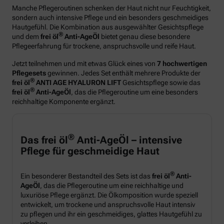
Manche Pflegeroutinen schenken der Haut nicht nur Feuchtigkeit,
sondern auch intensive Pflege und ein besonders geschmeidiges
Hautgefühl. Die Kombination aus ausgewählter Gesichtspflege
®
und dem
frei öl
Anti-AgeÖl
bietet genau diese besondere
Pflegeerfahrung für trockene, anspruchsvolle und reife Haut.
Jetzt teilnehmen und mit etwas Glück eines von
7 hochwertigen
Pflegesets
gewinnen. Jedes Set enthält mehrere Produkte der
®
frei öl
ANTI AGE HYALURON LIFT
Gesichtspflege sowie das
®
frei öl
Anti-AgeÖl
, das die Pflegeroutine um eine besonders
reichhaltige Komponente ergänzt.
®
Das frei öl
Anti-AgeÖl – intensive
Pflege für geschmeidige Haut
®
Ein besonderer Bestandteil des Sets ist das
frei öl
Anti-
AgeÖl
, das die Pflegeroutine um eine reichhaltige und
luxuriöse Pflege ergänzt. Die Ölkomposition wurde speziell
entwickelt, um trockene und anspruchsvolle Haut intensiv
zu pflegen und ihr ein geschmeidiges, glattes Hautgefühl zu
verleihen.