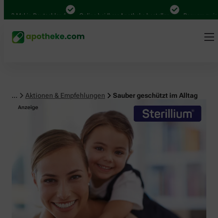
 Mal in Deutschland
Online bei Ihrer Apotheke bestellen
Bequem zwischen A
...
Aktionen & Empfehlungen
Sauber geschützt im Alltag