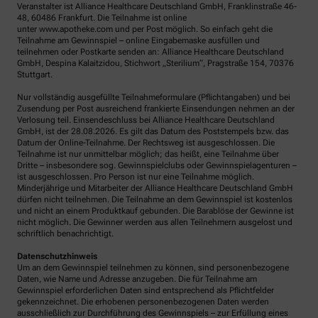
Veranstalter ist Alliance Healthcare Deutschland GmbH, Franklinstraße 46-
48, 60486 Frankfurt. Die Teilnahme ist online
unter www.apotheke.com und per Post möglich. So einfach geht die
Teilnahme am Gewinnspiel – online Eingabemaske ausfüllen und
teilnehmen oder Postkarte senden an: Alliance Healthcare Deutschland
GmbH, Despina Kalaitzidou, Stichwort „Sterilium“, Pragstraße 154, 70376
Stuttgart.
Nur vollständig ausgefüllte Teilnahmeformulare (Pflichtangaben) und bei
Zusendung per Post ausreichend frankierte Einsendungen nehmen an der
Verlosung teil. Einsendeschluss bei Alliance Healthcare Deutschland
GmbH, ist der 28.08.2026. Es gilt das Datum des Poststempels bzw. das
Datum der Online-Teilnahme. Der Rechtsweg ist ausgeschlossen. Die
Teilnahme ist nur unmittelbar möglich; das heißt, eine Teilnahme über
Dritte – insbesondere sog. Gewinnspielclubs oder Gewinnspielagenturen –
ist ausgeschlossen. Pro Person ist nur eine Teilnahme möglich.
Minderjährige und Mitarbeiter der Alliance Healthcare Deutschland GmbH
dürfen nicht teilnehmen. Die Teilnahme an dem Gewinnspiel ist kostenlos
und nicht an einem Produktkauf gebunden. Die Barablöse der Gewinne ist
nicht möglich. Die Gewinner werden aus allen Teilnehmern ausgelost und
schriftlich benachrichtigt.
Datenschutzhinweis
Um an dem Gewinnspiel teilnehmen zu können, sind personenbezogene
Daten, wie Name und Adresse anzugeben. Die für Teilnahme am
Gewinnspiel erforderlichen Daten sind entsprechend als Pflichtfelder
gekennzeichnet. Die erhobenen personenbezogenen Daten werden
ausschließlich zur Durchführung des Gewinnspiels – zur Erfüllung eines