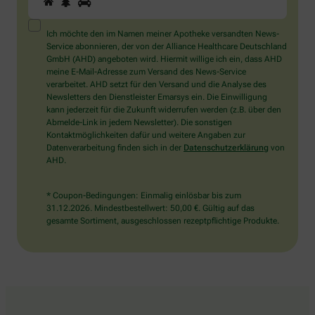
Sie
ein
Mensch?
Ich möchte den im Namen meiner Apotheke versandten News-
Dann
Service abonnieren, der von der Alliance Healthcare Deutschland
wählen
GmbH (AHD) angeboten wird. Hiermit willige ich ein, dass AHD
Sie
meine E-Mail-Adresse zum Versand des News-Service
bitte
verarbeitet. AHD setzt für den Versand und die Analyse des
das
Newsletters den Dienstleister Emarsys ein. Die Einwilligung
Auto.
kann jederzeit für die Zukunft widerrufen werden (z.B. über den
Abmelde-Link in jedem Newsletter). Die sonstigen
Kontaktmöglichkeiten dafür und weitere Angaben zur
Datenverarbeitung finden sich in der
Datenschutzerklärung
von
AHD.
* Coupon-Bedingungen: Einmalig einlösbar bis zum
31.12.2026. Mindestbestellwert: 50,00 €. Gültig auf das
gesamte Sortiment, ausgeschlossen rezeptpflichtige Produkte.