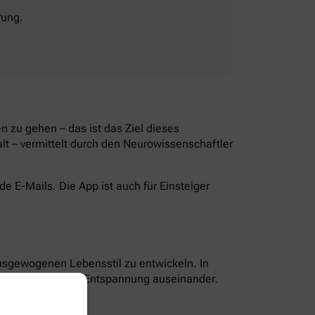
rung.
 zu gehen – das ist das Ziel dieses
lt – vermittelt durch den Neurowissenschaftler
 E-Mails. Die App ist auch für Einsteiger
ausgewogenen Lebensstil zu entwickeln. In
g, Ernährung und Entspannung auseinander.