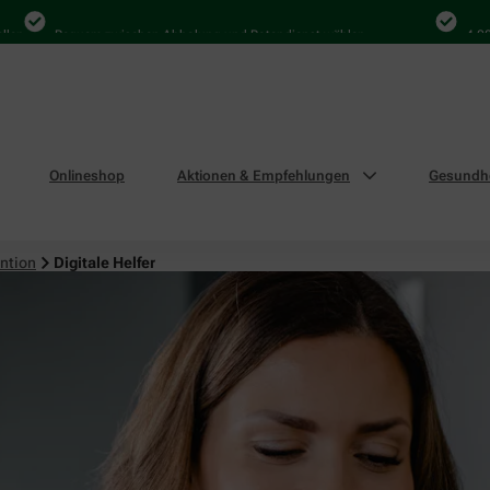
Bequem zwischen Abholung und Botendienst wählen
4.000 Mal 
Onlineshop
Aktionen & Empfehlungen
Gesundhe
ntion
Digitale Helfer