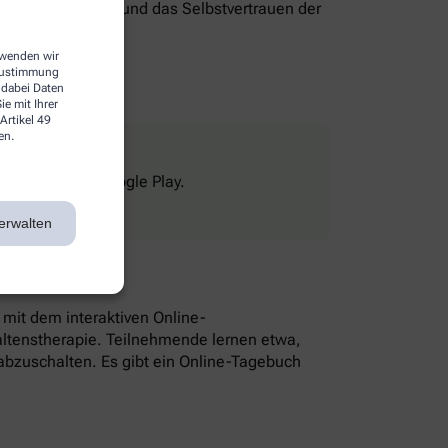
genverantwortung und das Selbstvertrauen der
erwenden wir
 Zustimmung
 dabei Daten
e mit Ihrer
Artikel 49
en.
Store und bei Google Play.
erwalten
n mit dem interaktiven Online-
altenstherapie. Teilnehmende lernen etwa,
bzuschalten. Es gibt ein Online-Tagebuch