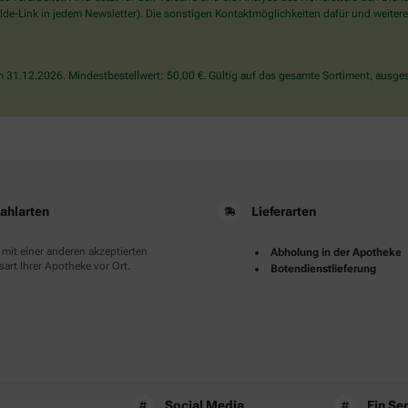
wählen
de-Link in jedem Newsletter). Die sonstigen Kontaktmöglichkeiten dafür und weitere
Sie
bitte
den
31.12.2026. Mindestbestellwert: 50,00 €. Gültig auf das gesamte Sortiment, ausges
Baum.
ahlarten
Lieferarten
 mit einer anderen akzeptierten
Abholung in der Apotheke
art Ihrer Apotheke vor Ort.
Botendienstlieferung
Social Media
Ein Se