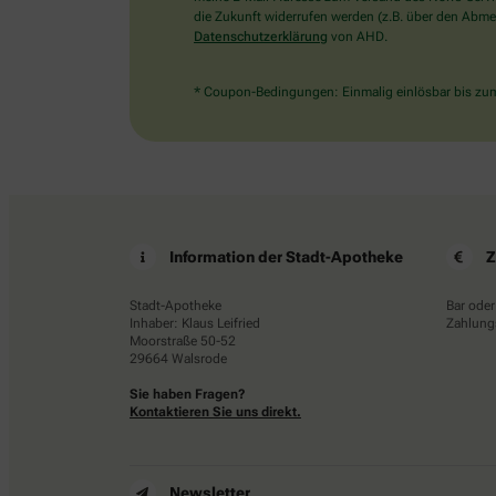
die Zukunft widerrufen werden (z.B. über den Abmel
Datenschutzerklärung
von AHD.
* Coupon-Bedingungen: Einmalig einlösbar bis zum 
Information der Stadt-Apotheke
Z
Stadt-Apotheke
Bar oder
Inhaber: Klaus Leifried
Zahlungs
Moorstraße 50-52
29664 Walsrode
Sie haben Fragen?
Kontaktieren Sie uns direkt.
Newsletter