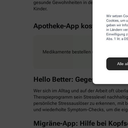
gesunde Gewohnheiten in den Alltag zu integr
Kinder.
Wir setzen Coo
Cookies, um u
Apotheke-App kostenlos
geben wir Inf
in Ländern ve
Einwilligung z
Abs. 1 lit. a
Medikamente bestellen und Rezepte ganz e
Alle a
Hello Better: Gegen Stress &
Wer sich im Alltag und auf der Arbeit oft überl
Therapieprogramm sein Stresslevel nachhaltig
persönliche Stressauslöser zu erkennen, mit
und wiederholte Symptom-Checks, um die eig
Migräne-App: Hilfe bei Kopf