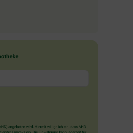
Apotheke
D) angeboten wird. Hiermit willige ich ein, dass AHD
ister Emarsys ein. Die Einwilligung kann jederzeit für