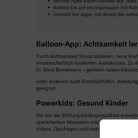
Seriöse Apps klären darüber auf, dass
Achten Sie auf ein Impressum mit Kont
Vorsicht bei Apps, mit denen Sie selb
Balloon-App: Achtsamkeit le
Durch Achtsamkeit Stress abbauen, neue Kraft
wissenschaftlich fundierten Audiokurses. Zu d
Dr. Boris Bornemann – gehören neben klassi
unter anderem auch Einschlafhilfen, Anleitun
geeignet.
Powerkids: Gesund Kinder
Die von der Stiftung Kindergesundheit entwick
spielerischen Missionen und abwechslungsre
Videos, Quizfragen und motivierende Aufgabe