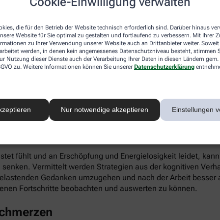
Cookie-Einwilligung verwalten
ieren. Gleichzeitig fördert die App die Selbstwahrnehmung, Ei
kies, die für den Betrieb der Website technisch erforderlich sind. Darüber hinaus v
nsere Website für Sie optimal zu gestalten und fortlaufend zu verbessern. Mit Ihrer
ormationen zu Ihrer Verwendung unserer Website auch an Drittanbieter weiter. Soweit
rarbeitet werden, in denen kein angemessenes Datenschutzniveau besteht, stimmen Si
ur Nutzung dieser Dienste auch der Verarbeitung Ihrer Daten in diesen Ländern gem. 
 DSGVO zu. Weitere Informationen können Sie unserer
Datenschutzerklärung
entnehm
infach digital einlösen: Die apotheke.com-App gibt’s im App 
kzeptieren
Nur notwendige akzeptieren
Einstellungen v
 Burnout
astet fühlt und an Erschöpfung und Energielosigkeit leidet, kan
 senken. Vermittelt werden Strategien aus der kognitiven Verh
 belastenden Gedanken umzugehen und nach der Arbeit besser a
enen Fortschritte beobachten und auswerten zu können.
schmerzen