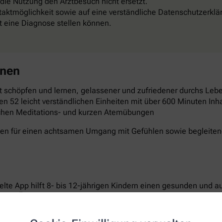
 die Nutzung den Arztbesuch nicht ersetzt.
aktmöglichkeit sowie auf eine verständliche Datenschutzerklä
st eine Diagnose stellen können.
rnen
 schöpfen und lernen, gelassener und zufriedener durchs Leben
en 52 leicht verständlichen Einheiten mit über 600 Minuten Inha
schen Meditations- und kurzen Atemübungen
gen für einen achtsamen Umgang mit Gefühlen sowie begleitende
elte App hilft 8- bis 12-jährigen Kindern einen gesunden und 
ichen Übungen setzen sie sich aktiv mit den Themen Bewegun
n laden dazu ein, Neues auszuprobieren und