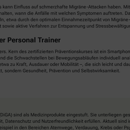
as kann Einfluss auf schmerzhafte Migräne-Attacken haben. Mi
esthalten, wann die Anfälle mit welchen Symptomen auftreten. D
ln, etwa durch den optimalen Einnahmezeitpunkt von Migräne-
it sowie aktive Verfahren zur Entspannung und Stressbewältigu
r Personal Trainer
nders. Kern des zertifizierten Präventionskurses ist ein Smartp
 und die Schwachstellen bei Bewegungsabläufen individuell anal
twa zu Kraft, Ausdauer oder Mobilität –, die sich leicht und dau
t, sondern Gesundheit, Prävention und Selbstwirksamkeit.
DiGA) sind als Medizinprodukte eingestuft. Sie unterliegen g
, Datenschutz und Nutzerfreundlichkeit erfüllen. Aktuell sin
eispiel in den Bereichen Atemwege, Verdauung, Krebs oder Psy