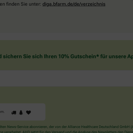
en finden Sie unter:
diga.bfarm.de/de/verzeichnis
d sichern Sie sich Ihren 10% Gutschein* für unsere 
1
2
3
Sind
um
.
Sie
ein
Mensch?
en News-Service abonnieren, der von der Alliance Healthcare Deutschland GmbH (AH
Dann
verarbeitet. AHD setzt für den Versand und die Analyse des Newsletters den Dienstle