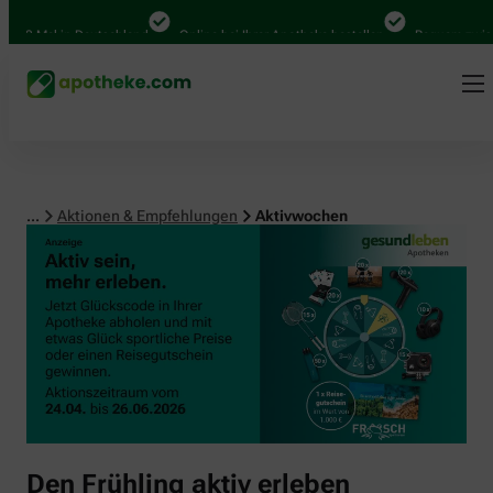
00 Mal in Deutschland
Online bei Ihrer Apotheke bestellen
Bequem zwische
...
Aktionen & Empfehlungen
Aktivwochen
Den Frühling aktiv erleben