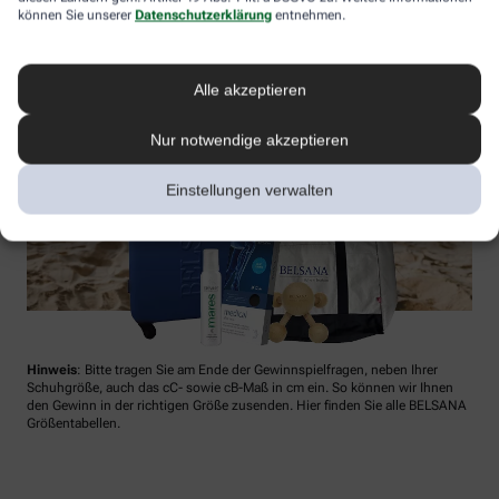
können Sie unserer
Datenschutzerklärung
entnehmen.
Alle akzeptieren
Nur notwendige akzeptieren
Einstellungen verwalten
Hinweis
: Bitte tragen Sie am Ende der Gewinnspielfragen, neben Ihrer
Schuhgröße, auch das cC- sowie cB-Maß in cm ein. So können wir Ihnen
den Gewinn in der richtigen Größe zusenden. Hier finden Sie alle BELSANA
Größentabellen.