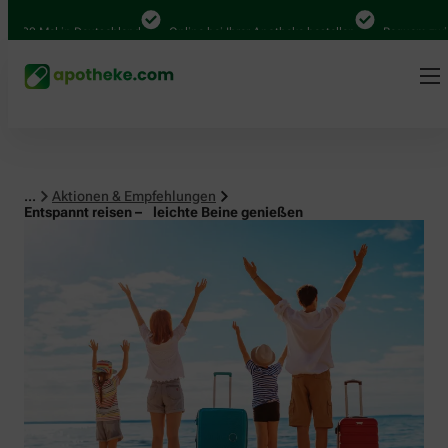
 Mal in Deutschland
Online bei Ihrer Apotheke bestellen
Bequem zwischen A
...
Aktionen & Empfehlungen
Entspannt reisen – leichte Beine genießen