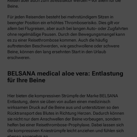
Reisen aber auch zum Stressfaktor werden – vor allem für die
Beine.
Für jeden Reisenden besteht bei mehrstündigem Sitzen in
beengter Position ein erhöhtes Thromboserisiko. Dies gilt vor
allem bei Flugreisen, aber auch bei langen Auto- oder Zugfahrten
ohne regelmäßige Pausen. Durch den Bewegungsmangel kann
es zu einer Reisethrombose kommen. Auch die häufig
auftretenden Beschwerden, wie geschwollene oder schwere
Beine, können den lang ersehnten Start in den Urlaub
erschweren.
BELSANA medical aloe vera: Entlastung
für Ihre Beine
Hier bieten die kompressiven Strümpfe der Marke BELSANA
Entlastung, denn sie üben von außen einen medizinisch
wirksamen Druck auf die Beine aus und unterstützen so den
Rücktransport des Blutes in Richtung Herzen. Dadurch können
sie nicht nur dem Anschwellen der Beine vorbeugen, sondern
helfen bei einer Reisethrombose-Prophylaxe. Dabei lassen sich
die kompressiven Kniestrümpfe leicht anziehen und fühlen sich
ebenso angenehm an.