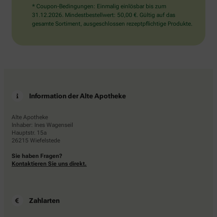
* Coupon-Bedingungen: Einmalig einlösbar bis zum
31.12.2026. Mindestbestellwert: 50,00 €. Gültig auf das
gesamte Sortiment, ausgeschlossen rezeptpflichtige Produkte.
Information der Alte Apotheke
Alte Apotheke
Inhaber: Ines Wagenseil
Hauptstr. 15a
26215 Wiefelstede
Sie haben Fragen?
Kontaktieren Sie uns direkt.
Zahlarten