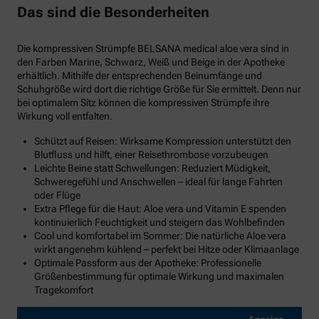
Das sind die Besonderheiten
Die kompressiven Strümpfe BELSANA medical aloe vera sind in
den Farben Marine, Schwarz, Weiß und Beige in der Apotheke
erhältlich. Mithilfe der entsprechenden Beinumfänge und
Schuhgröße wird dort die richtige Größe für Sie ermittelt. Denn nur
bei optimalem Sitz können die kompressiven Strümpfe ihre
Wirkung voll entfalten.
Schützt auf Reisen: Wirksame Kompression unterstützt den
Blutfluss und hilft, einer Reisethrombose vorzubeugen
Leichte Beine statt Schwellungen: Reduziert Müdigkeit,
Schweregefühl und Anschwellen – ideal für lange Fahrten
oder Flüge
Extra Pflege für die Haut: Aloe vera und Vitamin E spenden
kontinuierlich Feuchtigkeit und steigern das Wohlbefinden
Cool und komfortabel im Sommer: Die natürliche Aloe vera
wirkt angenehm kühlend – perfekt bei Hitze oder Klimaanlage
Optimale Passform aus der Apotheke: Professionelle
Größenbestimmung für optimale Wirkung und maximalen
Tragekomfort