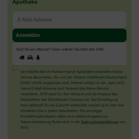
Apotheke
Sind Sie ein Mensch? Dann wählen Sie bitte
den LKW
.
1
2
3
Sind
Sie
ein
Mensch?
Ich möchte den im Namen meiner Apotheke versandten News-
Dann
Service abonnieren, der von der Alliance Healthcare Deutschland
wählen
GmbH (AHD) angeboten wird. Hiermit willige ich ein, dass AHD
Sie
meine E-Mail-Adresse zum Versand des News-Service
bitte
verarbeitet. AHD setzt für den Versand und die Analyse des
den
Newsletters den Dienstleister Emarsys ein. Die Einwilligung
LKW.
kann jederzeit für die Zukunft widerrufen werden (z.B. über den
Abmelde-Link in jedem Newsletter). Die sonstigen
Kontaktmöglichkeiten dafür und weitere Angaben zur
Datenverarbeitung finden sich in der
Datenschutzerklärung
von
AHD.