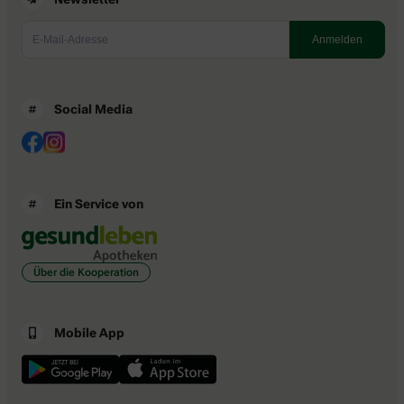
Social Media
Ein Service von
Über die Kooperation
Mobile App