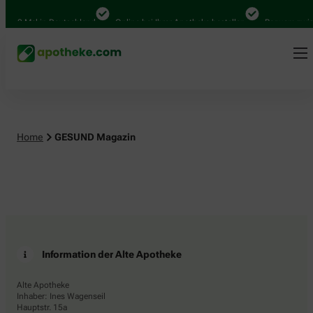
4.000 Mal in Deutschland
Online bei Ihrer Apotheke bestellen
Bequem zwisc
Home
GESUND Magazin
Information der Alte Apotheke
Alte Apotheke
Inhaber: Ines Wagenseil
Hauptstr. 15a