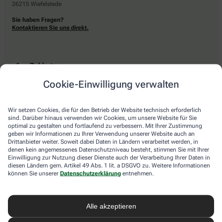
26215 Wiefelstede
Sie haben Fragen?
Kontaktieren Sie uns direkt.
Zahlarten
Cookie-Einwilligung verwalten
Bar oder mit einer anderen akzeptierten Zahlungsart Ihrer Apotheke vor Ort.
Wir setzen Cookies, die für den Betrieb der Website technisch erforderlich
sind. Darüber hinaus verwenden wir Cookies, um unsere Website für Sie
Lieferarten
optimal zu gestalten und fortlaufend zu verbessern. Mit Ihrer Zustimmung
geben wir Informationen zu Ihrer Verwendung unserer Website auch an
Drittanbieter weiter. Soweit dabei Daten in Ländern verarbeitet werden, in
Abholung in der Apotheke
denen kein angemessenes Datenschutzniveau besteht, stimmen Sie mit Ihrer
Botendienstlieferung
Einwilligung zur Nutzung dieser Dienste auch der Verarbeitung Ihrer Daten in
diesen Ländern gem. Artikel 49 Abs. 1 lit. a DSGVO zu. Weitere Informationen
können Sie unserer
Datenschutzerklärung
entnehmen.
apotheke.com Informationen
Alle akzeptieren
Newsletter