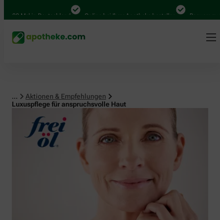
0 Mal in Deutschland
Online bei Ihrer Apotheke bestellen
Bequem zwischen 
...
Aktionen & Empfehlungen
Luxuspflege für anspruchsvolle Haut