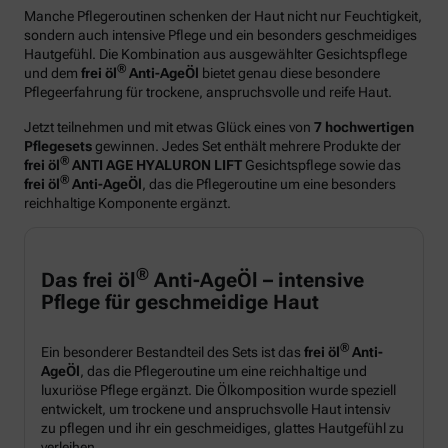
Manche Pflegeroutinen schenken der Haut nicht nur Feuchtigkeit,
sondern auch intensive Pflege und ein besonders geschmeidiges
Hautgefühl. Die Kombination aus ausgewählter Gesichtspflege
®
und dem
frei öl
Anti-AgeÖl
bietet genau diese besondere
Pflegeerfahrung für trockene, anspruchsvolle und reife Haut.
Jetzt teilnehmen und mit etwas Glück eines von
7 hochwertigen
Pflegesets
gewinnen. Jedes Set enthält mehrere Produkte der
®
frei öl
ANTI AGE HYALURON LIFT
Gesichtspflege sowie das
®
frei öl
Anti-AgeÖl
, das die Pflegeroutine um eine besonders
reichhaltige Komponente ergänzt.
®
Das frei öl
Anti-AgeÖl – intensive
Pflege für geschmeidige Haut
®
Ein besonderer Bestandteil des Sets ist das
frei öl
Anti-
AgeÖl
, das die Pflegeroutine um eine reichhaltige und
luxuriöse Pflege ergänzt. Die Ölkomposition wurde speziell
entwickelt, um trockene und anspruchsvolle Haut intensiv
zu pflegen und ihr ein geschmeidiges, glattes Hautgefühl zu
verleihen.