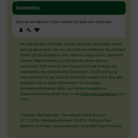
Sind Sie ein Mensch? Dann wählen Sie bitte
den Schlüssel
.
1
2
3
Sind
Sie
ein
Mensch?
Ich möchte den im Namen meiner Apotheke versandten News-
Dann
Service abonnieren, der von der Alliance Healthcare Deutschland
wählen
GmbH (AHD) angeboten wird. Hiermit willige ich ein, dass AHD
Sie
meine E-Mail-Adresse zum Versand des News-Service
bitte
verarbeitet. AHD setzt für den Versand und die Analyse des
den
Newsletters den Dienstleister Emarsys ein. Die Einwilligung
Schlüssel.
kann jederzeit für die Zukunft widerrufen werden (z.B. über den
Abmelde-Link in jedem Newsletter). Die sonstigen
Kontaktmöglichkeiten dafür und weitere Angaben zur
Datenverarbeitung finden sich in der
Datenschutzerklärung
von
AHD.
* Coupon-Bedingungen: Einmalig einlösbar bis zum
31.12.2026. Mindestbestellwert: 50,00 €. Gültig auf das
gesamte Sortiment, ausgeschlossen rezeptpflichtige Produkte.