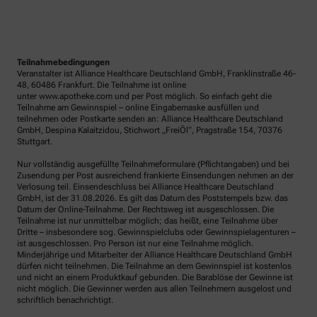
Teilnahmebedingungen
Veranstalter ist Alliance Healthcare Deutschland GmbH, Franklinstraße 46-
48, 60486 Frankfurt. Die Teilnahme ist online
unter www.apotheke.com und per Post möglich. So einfach geht die
Teilnahme am Gewinnspiel – online Eingabemaske ausfüllen und
teilnehmen oder Postkarte senden an: Alliance Healthcare Deutschland
GmbH, Despina Kalaitzidou, Stichwort „FreiÖl“, Pragstraße 154, 70376
Stuttgart.
Nur vollständig ausgefüllte Teilnahmeformulare (Pflichtangaben) und bei
Zusendung per Post ausreichend frankierte Einsendungen nehmen an der
Verlosung teil. Einsendeschluss bei Alliance Healthcare Deutschland
GmbH, ist der 31.08.2026. Es gilt das Datum des Poststempels bzw. das
Datum der Online-Teilnahme. Der Rechtsweg ist ausgeschlossen. Die
Teilnahme ist nur unmittelbar möglich; das heißt, eine Teilnahme über
Dritte – insbesondere sog. Gewinnspielclubs oder Gewinnspielagenturen –
ist ausgeschlossen. Pro Person ist nur eine Teilnahme möglich.
Minderjährige und Mitarbeiter der Alliance Healthcare Deutschland GmbH
dürfen nicht teilnehmen. Die Teilnahme an dem Gewinnspiel ist kostenlos
und nicht an einem Produktkauf gebunden. Die Barablöse der Gewinne ist
nicht möglich. Die Gewinner werden aus allen Teilnehmern ausgelost und
schriftlich benachrichtigt.