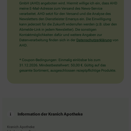
wählen
GmbH (AHD) angeboten wird. Hiermit willige ich ein, dass AHD
Sie
meine E-Mail-Adresse zum Versand des News-Service
bitte
verarbeitet. AHD setzt für den Versand und die Analyse des
den
Newsletters den Dienstleister Emarsys ein. Die Einwilligung
LKW.
kann jederzeit für die Zukunft widerrufen werden (z.B. über den
Abmelde-Link in jedem Newsletter). Die sonstigen
Kontaktmöglichkeiten dafür und weitere Angaben zur
Datenverarbeitung finden sich in der
Datenschutzerklärung
von
AHD.
* Coupon-Bedingungen: Einmalig einlösbar bis zum
31.12.2026. Mindestbestellwert: 50,00 €. Gültig auf das
gesamte Sortiment, ausgeschlossen rezeptpflichtige Produkte.
Information der Kranich Apotheke
Kranich Apotheke