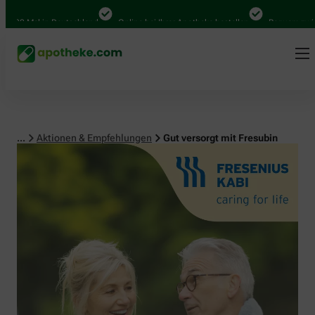
 Mal in Deutschland
Online bei Ihrer Apotheke bestellen
Bequem zwischen 
...
Aktionen & Empfehlungen
Gut versorgt mit Fresubin