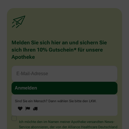
Melden Sie sich hier an und sichern Sie
sich Ihren 10% Gutschein* für unsere
Apotheke
Sind Sie ein Mensch? Dann wählen Sie bitte
den LKW
.
1
2
3
Sind
Sie
ein
Mensch?
Ich möchte den im Namen meiner Apotheke versandten News-
Dann
Service abonnieren, der von der Alliance Healthcare Deutschland