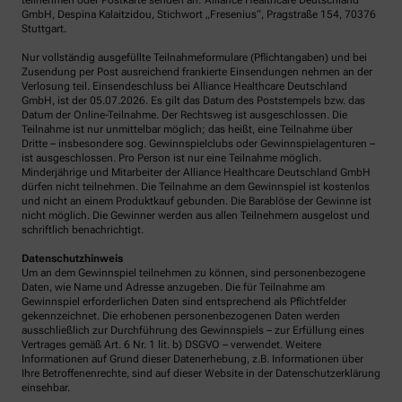
teilnehmen oder Postkarte senden an: Alliance Healthcare Deutschland
GmbH, Despina Kalaitzidou, Stichwort „Fresenius“, Pragstraße 154, 70376
Stuttgart.
Nur vollständig ausgefüllte Teilnahmeformulare (Pflichtangaben) und bei
Zusendung per Post ausreichend frankierte Einsendungen nehmen an der
Verlosung teil. Einsendeschluss bei Alliance Healthcare Deutschland
GmbH, ist der 05.07.2026. Es gilt das Datum des Poststempels bzw. das
Datum der Online-Teilnahme. Der Rechtsweg ist ausgeschlossen. Die
Teilnahme ist nur unmittelbar möglich; das heißt, eine Teilnahme über
Dritte – insbesondere sog. Gewinnspielclubs oder Gewinnspielagenturen –
ist ausgeschlossen. Pro Person ist nur eine Teilnahme möglich.
Minderjährige und Mitarbeiter der Alliance Healthcare Deutschland GmbH
dürfen nicht teilnehmen. Die Teilnahme an dem Gewinnspiel ist kostenlos
und nicht an einem Produktkauf gebunden. Die Barablöse der Gewinne ist
nicht möglich. Die Gewinner werden aus allen Teilnehmern ausgelost und
schriftlich benachrichtigt.
Datenschutzhinweis
Um an dem Gewinnspiel teilnehmen zu können, sind personenbezogene
Daten, wie Name und Adresse anzugeben. Die für Teilnahme am
Gewinnspiel erforderlichen Daten sind entsprechend als Pflichtfelder
gekennzeichnet. Die erhobenen personenbezogenen Daten werden
ausschließlich zur Durchführung des Gewinnspiels – zur Erfüllung eines
Vertrages gemäß Art. 6 Nr. 1 lit. b) DSGVO – verwendet. Weitere
Informationen auf Grund dieser Datenerhebung, z.B. Informationen über
Ihre Betroffenenrechte, sind auf dieser Website in der Datenschutzerklärung
einsehbar.