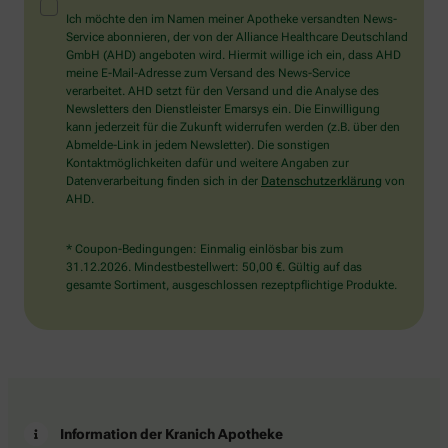
Mensch?
Ich möchte den im Namen meiner Apotheke versandten News-
Dann
Service abonnieren, der von der Alliance Healthcare Deutschland
wählen
GmbH (AHD) angeboten wird. Hiermit willige ich ein, dass AHD
Sie
meine E-Mail-Adresse zum Versand des News-Service
bitte
verarbeitet. AHD setzt für den Versand und die Analyse des
den
Newsletters den Dienstleister Emarsys ein. Die Einwilligung
LKW.
kann jederzeit für die Zukunft widerrufen werden (z.B. über den
Abmelde-Link in jedem Newsletter). Die sonstigen
Kontaktmöglichkeiten dafür und weitere Angaben zur
Datenverarbeitung finden sich in der
Datenschutzerklärung
von
AHD.
* Coupon-Bedingungen: Einmalig einlösbar bis zum
31.12.2026. Mindestbestellwert: 50,00 €. Gültig auf das
gesamte Sortiment, ausgeschlossen rezeptpflichtige Produkte.
Information der Kranich Apotheke