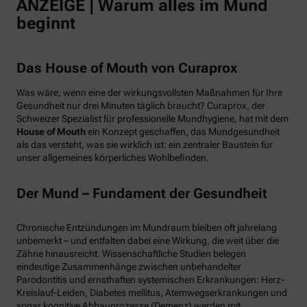
ANZEIGE | Warum alles im Mund
beginnt
Das House of Mouth von Curaprox
Was wäre, wenn eine der wirkungsvollsten Maßnahmen für Ihre
Gesundheit nur drei Minuten täglich braucht? Curaprox, der
Schweizer Spezialist für professionelle Mundhygiene, hat mit dem
House of Mouth
ein Konzept geschaffen, das Mundgesundheit
als das versteht, was sie wirklich ist: ein zentraler Baustein für
unser allgemeines körperliches Wohlbefinden.
Der Mund – Fundament der Gesundheit
Chronische Entzündungen im Mundraum bleiben oft jahrelang
unbemerkt – und entfalten dabei eine Wirkung, die weit über die
Zähne hinausreicht. Wissenschaftliche Studien belegen
eindeutige Zusammenhänge zwischen unbehandelter
Parodontitis und ernsthaften systemischen Erkrankungen: Herz-
Kreislauf-Leiden, Diabetes mellitus, Atemwegserkrankungen und
sogar kognitive Abbauprozesse (Demenz) werden mit