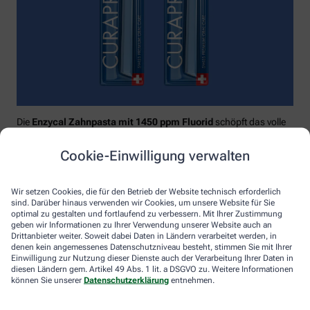
Die
Enzycal Zahnpasta mit 1450 ppm Fluorid
schöpft das volle
Potential deines Speichels aus und boostet mit natürlichen
Enzymen deine körpereigenen Abwehrkräfte.
Cookie-Einwilligung verwalten
Raumfüllend, effektiv und schonend:
Curaprox-
Interdentalbürsten „prime“
reinigen den gesamten kritischen
Wir setzen Cookies, die für den Betrieb der Website technisch erforderlich
Zahnzwischenraum effektiv und verletzungsfrei: vom
sind. Darüber hinaus verwenden wir Cookies, um unsere Website für Sie
Zahnfleischrand über die konkaven Nischen bis direkt unter die
optimal zu gestalten und fortlaufend zu verbessern. Mit Ihrer Zustimmung
Kontaktstelle. Selbst kleinste Interdentalräume werden ohne
geben wir Informationen zu Ihrer Verwendung unserer Website auch an
Drittanbieter weiter. Soweit dabei Daten in Ländern verarbeitet werden, in
®
Verletzungsgefahr behandelt – dank Cural
, dem hauchdünnen
denen kein angemessenes Datenschutzniveau besteht, stimmen Sie mit Ihrer
und extrastarken Chirurgendraht, mit dem eine einzige
Einwilligung zur Nutzung dieser Dienste auch der Verarbeitung Ihrer Daten in
Reinigungsbewegung ausreicht: einmal rein und raus. Fertig.
diesen Ländern gem. Artikel 49 Abs. 1 lit. a DSGVO zu. Weitere Informationen
können Sie unserer
Datenschutzerklärung
entnehmen.
Das House of Mouth bündelt dieses Wissen – und macht
konsequente Mundpflege für jeden zugänglich.