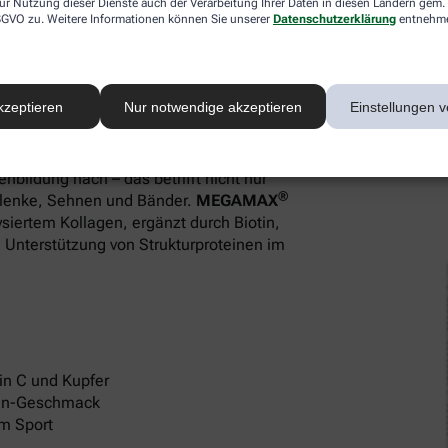
Plus
ur Nutzung dieser Dienste auch der Verarbeitung Ihrer Daten in diesen Ländern gem. 
 DSGVO zu. Weitere Informationen können Sie unserer
Datenschutzerklärung
entnehm
aut
kzeptieren
Nur notwendige akzeptieren
Einstellungen v
ten
enbildung nach – das betrifft nicht nur
®
lenke, Sehnen und Bänder.
MEGAMAX
ysiertem Kollagen, ergänzt durch Biotin,
n Unterstützung von Strukturproteinen im
min C und Kupfer
ngen-Geschmack
m Sport