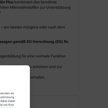
in Plus
kombiniert das bewährte
lten Mikronährstoffen zur Unterstützung
*
eit – am besten morgens oder nach dem
ssagen gemäß EU-Verordnung (EG) Nr.
lagenbildung für eine normale Funktion
oxidativem Stress zu schützen und zur
 bei.
 Knochen und zur normalen
erwenden wir
 Zustimmung
 dabei Daten
e mit Ihrer