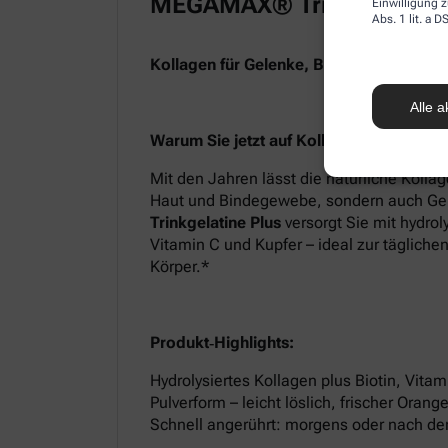
MEGAMAX® Trinkgelatine 
Einwilligung z
Abs. 1 lit. a
Kollagen für Gelenke, Bindegewebe & H
Alle a
Warum Sie jetzt auf Kollagen setzen soll
Mit den Jahren lässt die natürliche Kollag
Haut und Bindegewebe, sondern auch Ge
Trinkgelatine Plus
versorgt Sie mit hydrol
Vitamin C und Kupfer – ideal zur tägliche
Körper.*
Produkt‑Highlights:
Hydrolysiertes Kollagen plus Biotin, Vita
Pulverform – leicht löslich, frischer Ora
Schnell angerührt: morgens oder nach de