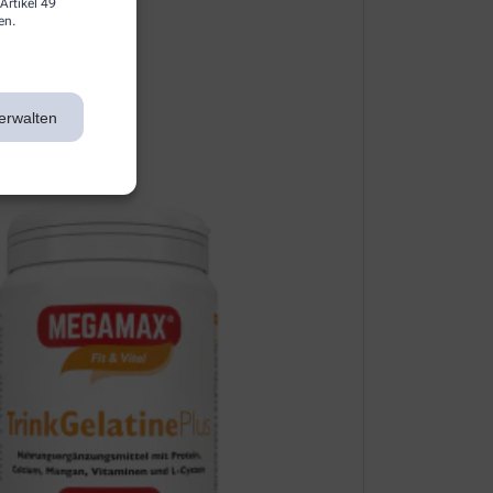
Artikel 49
en.
erwalten