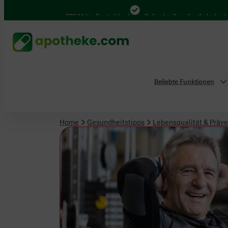
Lebensqualität & Prävention
4.000 Mal in Deutschland
Online bei Ihrer Apotheke bestellen
Beliebte Funktionen
Home
Gesundheitstipps
Lebensqualität & Präve