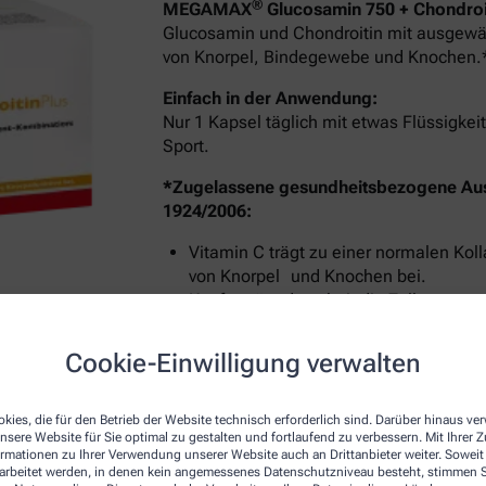
®
MEGAMAX
Glucosamin 750 + Chondroit
Glucosamin und Chondroitin mit ausgewäh
von Knorpel, Bindegewebe und Knochen.
Einfach in der Anwendung:
Nur 1 Kapsel täglich mit etwas Flüssigk
Sport.
*Zugelassene gesundheitsbezogene Au
1924/2006:
Vitamin C trägt zu einer normalen Kol
von Knorpel und Knochen bei.
Kupfer trägt dazu bei, die Zellen vor 
Erhaltung von normalem Bindegewebe
Mangan trägt zur Erhaltung normaler
Cookie-Einwilligung verwalten
Bindegewebsbildung bei.
kies, die für den Betrieb der Website technisch erforderlich sind. Darüber hinaus v
nsere Website für Sie optimal zu gestalten und fortlaufend zu verbessern. Mit Ihrer
ormationen zu Ihrer Verwendung unserer Website auch an Drittanbieter weiter. Soweit
rarbeitet werden, in denen kein angemessenes Datenschutzniveau besteht, stimmen Si