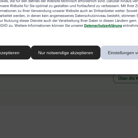
kies, die für den Betrieb der Website technisch erforderlich sind. Darüber hinaus v
 mit einer anderen akzeptierten
Abholung in der Apotheke
nsere Website für Sie optimal zu gestalten und fortlaufend zu verbessern. Mit Ihrer
art Ihrer Apotheke vor Ort.
Botendienstlieferung
ormationen zu Ihrer Verwendung unserer Website auch an Drittanbieter weiter. Soweit
rarbeitet werden, in denen kein angemessenes Datenschutzniveau besteht, stimmen Si
ur Nutzung dieser Dienste auch der Verarbeitung Ihrer Daten in diesen Ländern gem. 
 DSGVO zu. Weitere Informationen können Sie unserer
Datenschutzerklärung
entnehm
kzeptieren
Nur notwendige akzeptieren
Einstellungen v
Social Media
Ein Se
Über die 