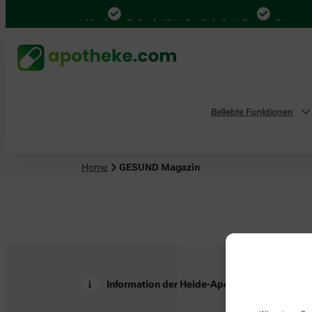
4.000 Mal in Deutschland
Online bei Ihrer Apotheke bestellen
Bequem zw
Beliebte Funktionen
Home
GESUND Magazin
Information der Heide-Apotheke
Z