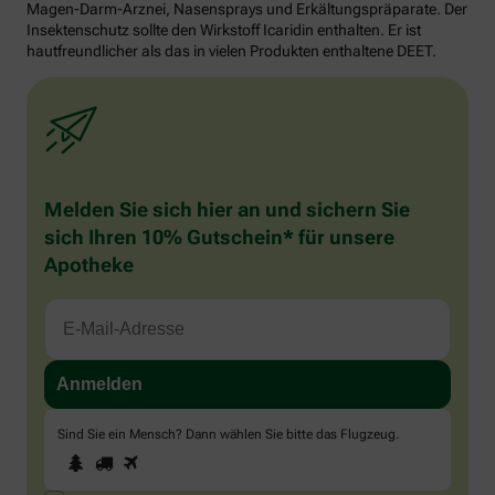
Magen-Darm-Arznei, Nasensprays und Erkältungspräparate. Der
Insektenschutz sollte den Wirkstoff Icaridin enthalten. Er ist
hautfreundlicher als das in vielen Produkten enthaltene DEET.
Melden Sie sich hier an und sichern Sie
sich Ihren 10% Gutschein* für unsere
Apotheke
Sind Sie ein Mensch? Dann wählen Sie bitte
das Flugzeug
.
1
2
3
Sind
Sie
ein