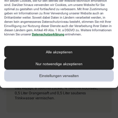
Wir setzen Cookies, die für den Betrieb der Website technisch erforderlich
Umschlägen) und ihn dazu zu bewegen, kaltes Mineralwasser zu
sind. Darüber hinaus verwenden wir Cookies, um unsere Website für Sie
trinken. Achtung: Schmerzmittel sind tabu – sie können den
optimal zu gestalten und fortlaufend zu verbessern. Mit Ihrer Zustimmung
Zustand verschlimmern.
geben wir Informationen zu Ihrer Verwendung unserer Website auch an
Drittanbieter weiter. Soweit dabei Daten in Ländern verarbeitet werden, in
denen kein angemessenes Datenschutzniveau besteht, stimmen Sie mit Ihrer
Einwilligung zur Nutzung dieser Dienste auch der Verarbeitung Ihrer Daten in
diesen Ländern gem. Artikel 49 Abs. 1 lit. a DSGVO zu. Weitere Informationen
Extra-Tipp
können Sie unserer
Datenschutzerklärung
entnehmen.
Wenn man viel trinkt und schwitzt, kann es passieren,
Alle akzeptieren
dass vermehrt Elektrolyte (Mineralstoffe) aus dem
Körper gespült werden. Dieser Verlust kommt auch bei
Durchfall vor. Wichtig ist es dann, seinen
Nur notwendige akzeptieren
Elektrolythaushalt aufzubessern. Eine entsprechende
„Elektrolyt-Lösung“ kann man in Apotheken kaufen,
Einstellungen verwalten
aber auch selbst zubereiten.
Das Rezept: 8 Teelöffel Zucker, ¾ Teelöffel Kochsalz,
0,5 Liter Orangensaft und 0,5 Liter sauberes
Trinkwasser vermischen.