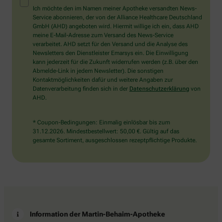
Mensch?
Ich möchte den im Namen meiner Apotheke versandten News-
Dann
Service abonnieren, der von der Alliance Healthcare Deutschland
wählen
GmbH (AHD) angeboten wird. Hiermit willige ich ein, dass AHD
Sie
meine E-Mail-Adresse zum Versand des News-Service
bitte
verarbeitet. AHD setzt für den Versand und die Analyse des
das
Newsletters den Dienstleister Emarsys ein. Die Einwilligung
Flugzeug.
kann jederzeit für die Zukunft widerrufen werden (z.B. über den
Abmelde-Link in jedem Newsletter). Die sonstigen
Kontaktmöglichkeiten dafür und weitere Angaben zur
Datenverarbeitung finden sich in der
Datenschutzerklärung
von
AHD.
* Coupon-Bedingungen: Einmalig einlösbar bis zum
31.12.2026. Mindestbestellwert: 50,00 €. Gültig auf das
gesamte Sortiment, ausgeschlossen rezeptpflichtige Produkte.
Information der Martin-Behaim-Apotheke