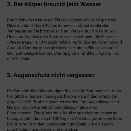
2. Der Körper braucht jetzt Wasser
Durch Schwitzen kann der Flüssigkeitsbedarf des Körpers bei
Hitze um das 2- bis 3-Fache höher sein als bei moderaten
Temperaturen. Da bietet es sich an, Wasser auch in Form von
Obst und Gemüse oder Salat zu sich zu nehmen. Die Stars der
„Wasserträger“ sind Wassermelone, Apfel, Beeren, Kirschen und
Ananas. Gemüse mit vergleichsweise hohem Flüssigkeitsanteil
sind zum Beispiel Gurken, Champignons, Brokkoli, Auberginen
und Zucchini.
3. Augenschutz nicht vergessen
Die Sonnenbrille sollte ständiger Begleiter im Sommer sein. Auch
hier gilt: Bei Kindern muss ganz besonders auf den Schutz der
Augen vor UV-Strahlen geachtet werden. Ihre Augenlinsen sind
klarer und damit erheblich durchlässiger als die von
Erwachsenen. Eine Kinderbrille kauft man daher am besten im
Fachgeschäft, das deren 100%igen UV-Schutz garantieren kann.
Die Brille sollte zudem ausreichend groß sein, um die Augen
ganzflächig abzudecken, und gut sitzen.